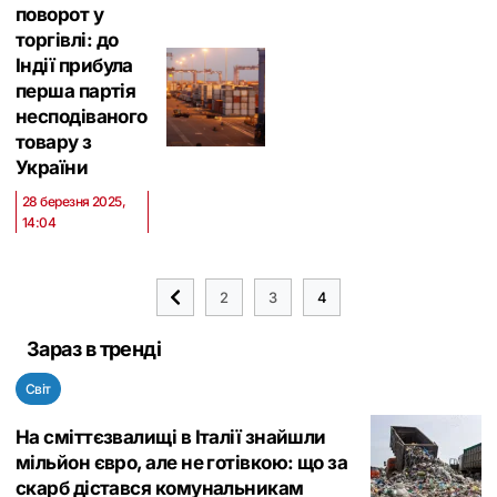
поворот у
торгівлі: до
Індії прибула
перша партія
несподіваного
товару з
України
28 березня 2025,
14:04
2
3
4
Зараз в тренді
Світ
На сміттєзвалищі в Італії знайшли
мільйон євро, але не готівкою: що за
скарб дістався комунальникам