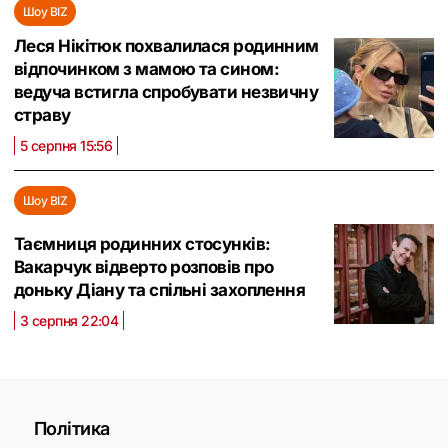
Шоу BIZ
Леся Нікітюк похвалилася родинним
відпочинком з мамою та сином:
ведуча встигла спробувати незвичну
страву
5 серпня 15:56
Шоу BIZ
Таємниця родинних стосунків:
Вакарчук відверто розповів про
доньку Діану та спільні захоплення
3 серпня 22:04
Політика