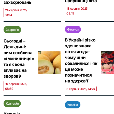
наприкінці літа
захворювань
18 серпня 2025,
24 серпня 2025,
09:15
13:14
Фінанси
Здоров'я
В Україні різко
Сьогодні –
здешевшала
День дині:
літня ягода:
чим особлива
чому ціни
«іменинниця»
обвалилися і як
та як вона
це може
впливає на
позначитися
здоров’я
на здоров'ї
10 серпня 2025,
08:59
6 серпня 2025, 14:24
Кулінарія
Україна