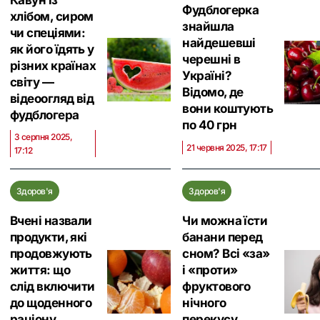
Кавун із
Фудблогерка
хлібом, сиром
знайшла
чи спеціями:
найдешевші
як його їдять у
черешні в
різних країнах
Україні?
світу —
Відомо, де
відеоогляд від
вони коштують
фудблогера
по 40 грн
3 серпня 2025,
21 червня 2025, 17:17
17:12
Здоров'я
Здоров'я
Вчені назвали
Чи можна їсти
продукти, які
банани перед
продовжують
сном? Всі «за»
життя: що
і «проти»
слід включити
фруктового
до щоденного
нічного
раціону
перекусу