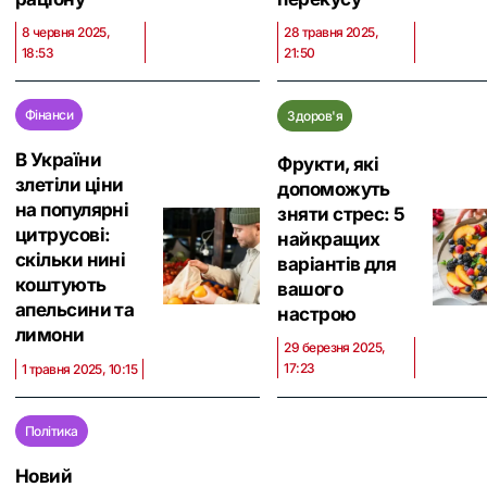
8 червня 2025,
28 травня 2025,
18:53
21:50
Фінанси
Здоров'я
В України
Фрукти, які
злетіли ціни
допоможуть
на популярні
зняти стрес: 5
цитрусові:
найкращих
скільки нині
варіантів для
коштують
вашого
апельсини та
настрою
лимони
29 березня 2025,
17:23
1 травня 2025, 10:15
Політика
Новий