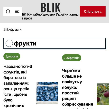
Спільнота
БЛІК - таблоїд новин України, спорт
і зірки
blik
фрукти
фрукти
Здоров'я
Лайфстайл
Названо топ-6
Черв’яки
фруктів, які
більше не
боряться із
полізуть у
запаленням:
яблука:
ось що треба
простий
їсти, щоб не
рецепт
було
обприскування
хронічних