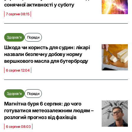
сонячної активності у суботу
7 серпня 08:15
Здоров'я
Поради
Шкода чи користь для судин: лікарі
назвали безпечну добову норму
вершкового масла для бутерброду
6 серпня 12:04
Здоров'я
Поради
Магнітна буря 6 серпня: до чого
готуватися метеозалежним людям –
розлогий прогноз від фахівців
6 серпня 08:03