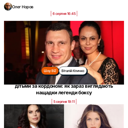
Олег Норов
6 серпня 16:45
Шоу BIZ
Віталій Кличко
Колишня дружина Віталія Кличка засвітилася з
дітьми за кордоном: як зараз виглядають
нащадки легенди боксу
5 серпня 19:11