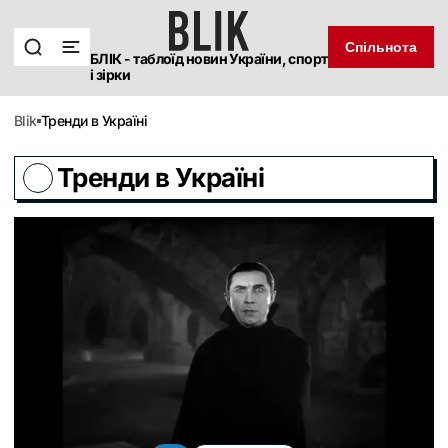
Спільнота
БЛІК - таблоїд новин України, спорт
і зірки
blik
Тренди в Україні
Тренди в Україні