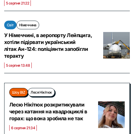
5 серпня 21:22
Світ
Німеччина
У Німеччині, в аеропорту Лейпцига,
хотіли підірвати український
літак Ан-124: поліціянти запобігли
теракту
5 серпня 13:48
Шоу BIZ
Леся Нікітюк
Лесю Нікітюк розкритикували
через катання на квадроциклі в
горах: що вона зробила не так
6 серпня 21:34