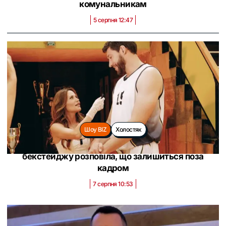
комунальникам
5 серпня 12:47
Шоу BIZ
Холостяк
Наталка Денисенко знову на «Холостяку»: ведуча
бекстейджу розповіла, що залишиться поза
кадром
7 серпня 10:53