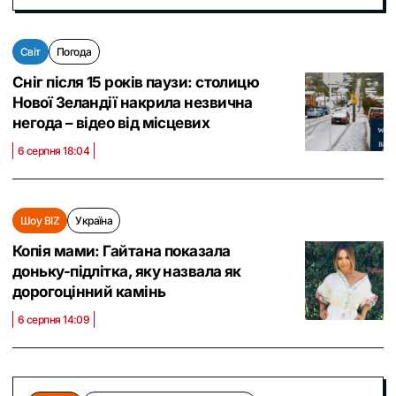
Світ
Погода
Сніг після 15 років паузи: столицю
Нової Зеландії накрила незвична
негода – відео від місцевих
6 серпня 18:04
Шоу BIZ
Україна
Копія мами: Гайтана показала
доньку-підлітка, яку назвала як
дорогоцінний камінь
6 серпня 14:09