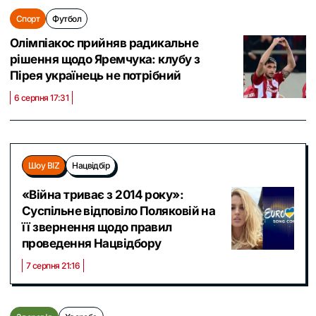
Спорт
Футбол
Олімпіакос прийняв радикальне
рішення щодо Яремчука: клубу з
Пірея українець не потрібний
6 серпня 17:31
Шоу BIZ
Нацвідбір
«Війна триває з 2014 року»:
Суспільне відповіло Поляковій на
її звернення щодо правил
проведення Нацвідбору
7 серпня 21:16