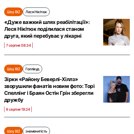
Шоу BIZ
Леся Нікітюк
«Дуже важкий шлях реабілітації»:
Леся Нікітюк поділилася станом
друга, який перебуває у лікарні
7 серпня 08:34
Шоу BIZ
Голлівуд
Зірки «Району Беверлі-Хіллз»
зворушили фанатів новим фото: Торі
Спеллінг і Браян Остін Грін зберегли
дружбу
6 серпня 19:24
Шоу BIZ
знаменитість