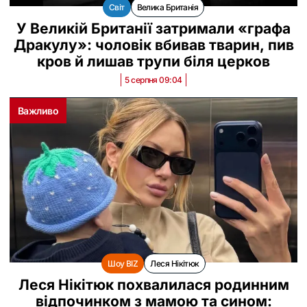
Світ
Велика Британія
У Великій Британії затримали «графа
Дракулу»: чоловік вбивав тварин, пив
кров й лишав трупи біля церков
5 серпня 09:04
Важливо
Шоу BIZ
Леся Нікітюк
Леся Нікітюк похвалилася родинним
відпочинком з мамою та сином: