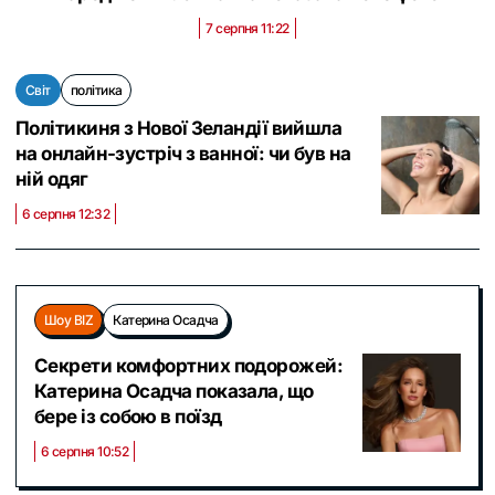
7 серпня 11:22
Світ
політика
Політикиня з Нової Зеландії вийшла
на онлайн-зустріч з ванної: чи був на
ній одяг
6 серпня 12:32
Шоу BIZ
Катерина Осадча
Секрети комфортних подорожей:
Катерина Осадча показала, що
бере із собою в поїзд
6 серпня 10:52