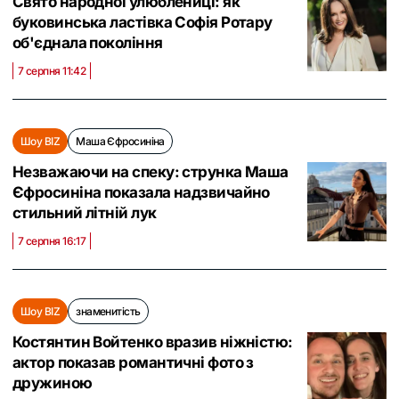
Свято народної улюблениці: як
буковинська ластівка Софія Ротару
об'єднала покоління
7 серпня 11:42
Шоу BIZ
Маша Єфросиніна
Незважаючи на спеку: струнка Маша
Єфросиніна показала надзвичайно
стильний літній лук
7 серпня 16:17
Шоу BIZ
знаменитість
Костянтин Войтенко вразив ніжністю:
актор показав романтичні фото з
дружиною