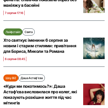
макіяжу в басейні
7 серпня 17:16
Лайфстайл
Свята
Хто святкує іменини 6 серпня за
новим і старим стилями: привітання
для Бориса, Миколи та Романа
6 серпня 08:45
Шоу BIZ
Даша Астаф'єва
«Куди ми покотимось?»: Даша
Астаф’єва висловилася про колег, які
показують розкішне життя під час
мітингів