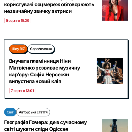
користувачі соцмереж обговорюють
незвичайну звичку актриси
5 серпня 15:09
Шоу BIZ
Євробачення
Внучата племінниця Ніни
Матвієнко розвиває музичну
кар’єру: Софія Нерсесян
випустила новий кліп
7 серпня 13:01
Світ
Авторська стаття
Географія Гомера: де в сучасному
світі шукати сліди Одіссея