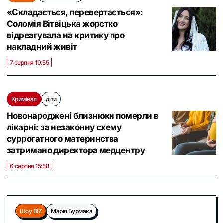
«Складається, перевертається»:
Соломія Вітвіцька жорстко
відреагувала на критику про
накладний живіт
7 серпня 10:55
Кримінал
діти
Новонароджені близнюки померли в
лікарні: за незаконну схему
суррогатного материнства
затримано директора медцентру
6 серпня 15:58
Шоу BIZ
Марія Бурмака