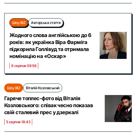
Шоу BIZ
Авторська стаття
Жодного слова англійською до 6
років: як українка Віра Фарміга
підкорила Голлівуд та отримала
номінацію на «Оскар»
6 серпня 09:56
Шоу BIZ
Віталій Козловський
Гаряче топлес-фото від Віталія
Козловського: співак чесно показав
свій сталевий прес у дзеркалі
5 серпня 18:43