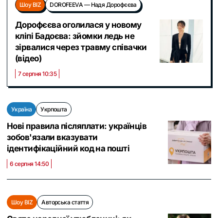
Шоу BIZ
DOROFEEVA — Надя Дорофєєва
Дорофєєва оголилася у новому
кліпі Бадоєва: зйомки ледь не
зірвалися через травму співачки
(відео)
7 серпня 10:35
Україна
Укрпошта
Нові правила післяплати: українців
зобов'язали вказувати
ідентифікаційний код на пошті
6 серпня 14:50
Шоу BIZ
Авторська стаття