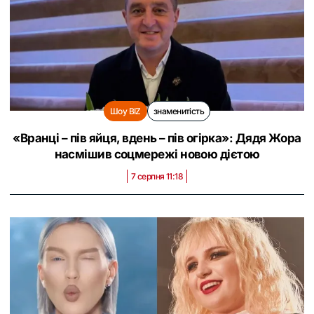
Шоу BIZ
знаменитість
«Вранці – пів яйця, вдень – пів огірка»: Дядя Жора
насмішив соцмережі новою дієтою
7 серпня 11:18