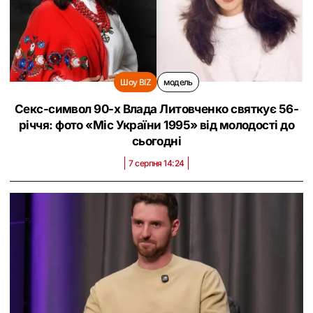
Шоу BIZ
модель
Секс-символ 90-х Влада Литовченко святкує 56-
річчя: фото «Міс України 1995» від молодості до
сьогодні
7 серпня 14:24