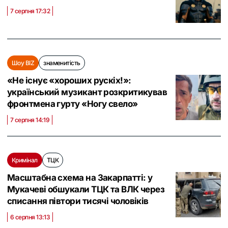
7 серпня 17:32
Шоу BIZ
знаменитість
«Не існує «хороших рускіх!»:
український музикант розкритикував
фронтмена гурту «Ногу свело»
7 серпня 14:19
Кримінал
ТЦК
Масштабна схема на Закарпатті: у
Мукачеві обшукали ТЦК та ВЛК через
списання півтори тисячі чоловіків
6 серпня 13:13