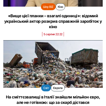
Шоу BIZ
Кіно
«Вище цієї планки – взагалі одиниці»: відомий
український актор розкрив справжній заробіток у
кіно
5 серпня 22:22
Світ
Європа
На сміттєзвалищі в Італії знайшли мільйон євро,
але не готівкою: що за скарб дістався