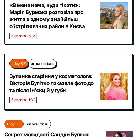
«В мене нема, куди тікати»:
Марія Бурмака розповіла про
життя в одному з найбільш
обстрілюваних районів Києва
6 серпня 15:12
Шоу BIZ
знаменитість
Зупинка старіння у косметолога:
Вікторія Булітко показала фото до
та після ін'єкцій у губи
6 серпня 11:32
Шоу BIZ
знаменитість
Секрет молодості Сандри Буллок: