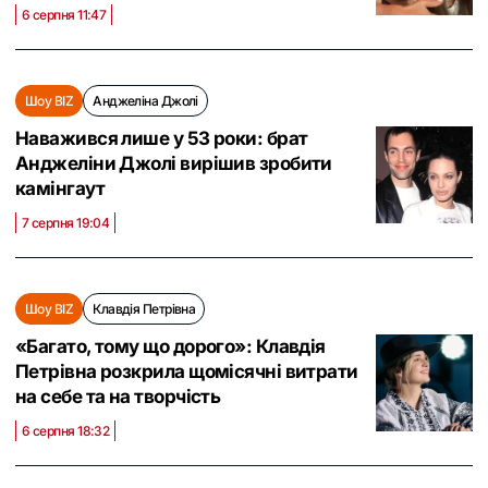
6 серпня 11:47
Шоу BIZ
Анджеліна Джолі
Наважився лише у 53 роки: брат
Анджеліни Джолі вирішив зробити
камінгаут
7 серпня 19:04
Шоу BIZ
Клавдія Петрівна
«Багато, тому що дорого»: Клавдія
Петрівна розкрила щомісячні витрати
на себе та на творчість
6 серпня 18:32