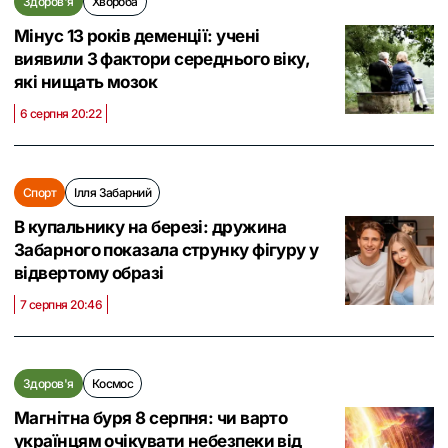
Здоров'я
Хвороба
Мінус 13 років деменції: учені
виявили 3 фактори середнього віку,
які нищать мозок
6 серпня 20:22
Спорт
Ілля Забарний
В купальнику на березі: дружина
Забарного показала струнку фігуру у
відвертому образі
7 серпня 20:46
Здоров'я
Космос
Магнітна буря 8 серпня: чи варто
українцям очікувати небезпеки від