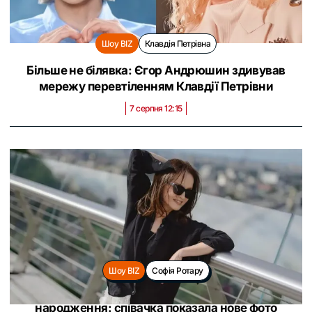
Шоу BIZ
Клавдія Петрівна
Більше не білявка: Єгор Андрюшин здивував
мережу перевтіленням Клавдії Петрівни
7 серпня 12:15
Шоу BIZ
Софія Ротару
Софія Ротару вийшла на зв’язок у свій день
народження: співачка показала нове фото