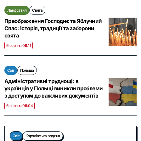
Лайфстайл
Свята
Преображення Господнє та Яблучний
Спас: історія, традиції та заборони
свята
6 серпня 09:11
Світ
Польща
Адміністративні труднощі: в
українців у Польщі виникли проблеми
з доступом до важливих документів
6 серпня 09:04
Світ
Королівська родина