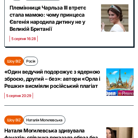
Племінниця Чарльза III втретє
стала мамою: чому принцеса
Євгенія народила дитину не у
Великій Британії
5 серпня 16:28
Шоу BIZ
Росія
«Один ведучий подорожує з ядерною
зброєю, другий – без»: автори «Орла і
Решки» висміяли російський плагіат
5 серпня 20:29
Шоу BIZ
Наталія Могилевська
Наталя Могилевська здивувала
фанатів: співачка показала образ без