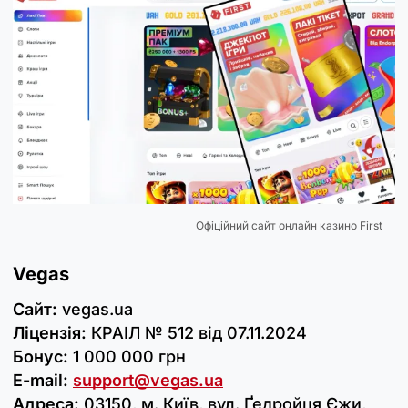
Офіційний сайт онлайн казино First
Vegas
Сайт:
vegas.ua
Ліцензія:
КРАІЛ № 512 від 07.11.2024
Бонус:
1 000 000 грн
E-mail:
support@vegas.ua
Адреса:
03150, м. Київ, вул. Ґедройця Єжи,