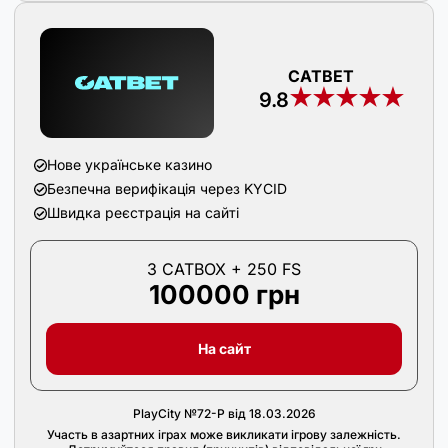
CATBET
9.8
Нове українське казино
Безпечна верифікація через KYCID
Швидка реєстрація на сайті
3 CATBOX + 250 FS
100000 грн
На сайт
PlayCity №72-Р від 18.03.2026
Участь в азартних іграх може викликати ігрову залежність.