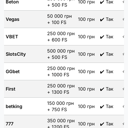
Beton
100 грн
✔️ Так
⭐4
+ 500 FS
50 000 грн
Vegas
100 грн
✔️ Так
⭐4
+ 100 FS
250 000 грн
VBET
100 грн
✔️ Так
⭐4
+ 600 FS
500 000 грн
SlotsCity
100 грн
✔️ Так
⭐4
+ 500 FS
250 000 грн
GGbet
100 грн
✔️ Так
⭐4
+ 1000 FS
250 000 грн
First
100 грн
✔️ Так
⭐4
+ 1300 FS
150 000 грн
betking
100 грн
✔️ Так
⭐4
+ 750 FS
350 000 грн
777
100 грн
✔️ Так
⭐4
+ 1200 FS