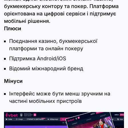
букмекерську контору та покер. Платформа
орієнтована на цифрові сервіси і підтримує
мобільні рішення.
Плюси
Поєднання казино, букмекерської
платформи та онлайн покеру
Підтримка Android/iOS
Відомий міжнародний бренд
Мінуси
Інтерфейс може бути менш зручним на
частині мобільних пристроїв