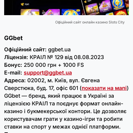
Офіційний сайт онлайн казино Slots City
GGbet
Офіційний сайт:
ggbet.ua
Ліцензія:
КРАІЛ № 129 від 08.08.2023
Бонус:
250 000 грн + 1000 FS
E-mail:
support@ggbet.ua
Адреса:
02002, м. Київ, вул. Євгена
Сверстюка, буд. 17, офіс 601 (
показати на мапі
)
GGbet — бренд, який працює в Україні за
ліцензією КРАІЛ та поєднує формат онлайн-
казино і букмекерської контори. Це дозволяє
користувачам грати у казино-ігри та робити
ставки на спорт у межах однієї платформи.