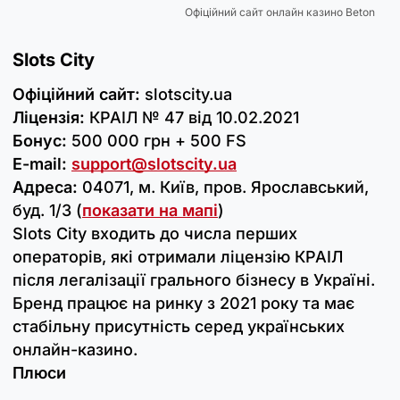
Офіційний сайт онлайн казино Beton
Slots City
Офіційний сайт:
slotscity.ua
Ліцензія:
КРАІЛ № 47 від 10.02.2021
Бонус:
500 000 грн + 500 FS
E-mail:
support@slotscity.ua
Адреса:
04071, м. Київ, пров. Ярославський,
буд. 1/3 (
показати на мапі
)
Slots City входить до числа перших
операторів, які отримали ліцензію КРАІЛ
після легалізації грального бізнесу в Україні.
Бренд працює на ринку з 2021 року та має
стабільну присутність серед українських
онлайн-казино.
Плюси