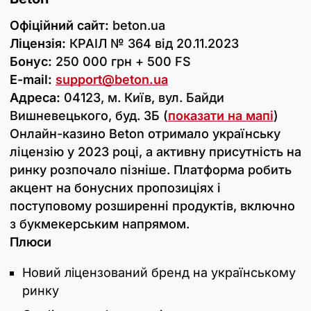
Офіційний сайт:
beton.ua
Ліцензія:
КРАІЛ № 364 від 20.11.2023
Бонус:
250 000 грн + 500 FS
E-mail:
support@beton.ua
Адреса:
04123, м. Київ, вул. Байди
Вишневецького, буд. 3Б (
показати на мапі
)
Онлайн-казино Beton отримало українську
ліцензію у 2023 році, а активну присутність на
ринку розпочало пізніше. Платформа робить
акцент на бонусних пропозиціях і
поступовому розширенні продуктів, включно
з букмекерським напрямом.
Плюси
Новий ліцензований бренд на українському
ринку