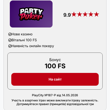
9.9
Нове казино
Вітальні 100 FS
Наявність онлайн покеру
Бонус
100 FS
На сайт
PlayCity №187-Р від 14.05.2026
Участь в азартних іграх може викликати ігрову залежність.
Дотримуйтеся правил (принципів) відповідальної гри