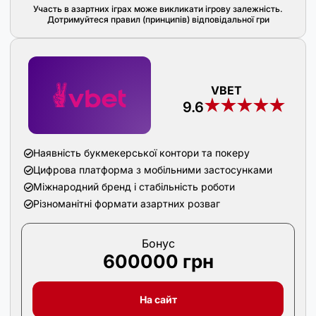
Участь в азартних іграх може викликати ігрову залежність.
Дотримуйтеся правил (принципів) відповідальної гри
VBET
9.6
Наявність букмекерської контори та покеру
Цифрова платформа з мобільними застосунками
Міжнародний бренд і стабільність роботи
Різноманітні формати азартних розваг
Бонус
600000 грн
На сайт