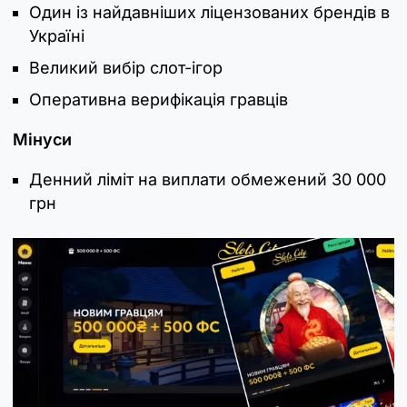
Один із найдавніших ліцензованих брендів в
Україні
Великий вибір слот-ігор
Оперативна верифікація гравців
Мінуси
Денний ліміт на виплати обмежений 30 000
грн