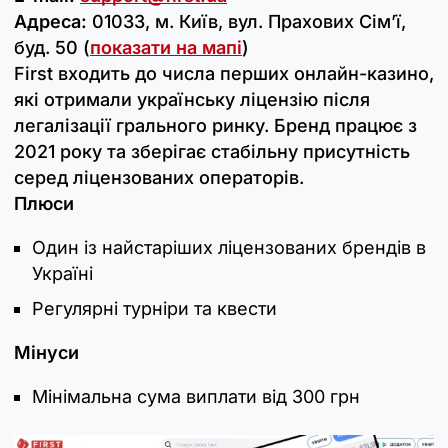
Адреса:
01033, м. Київ, вул. Прахових Сім’ї,
буд. 50 (
показати на мапі
)
First входить до числа перших онлайн-казино,
які отримали українську ліцензію після
легалізації грального ринку. Бренд працює з
2021 року та зберігає стабільну присутність
серед ліцензованих операторів.
Плюси
Один із найстаріших ліцензованих брендів в
Україні
Регулярні турніри та квести
Мінуси
Мінімальна сума виплати від 300 грн