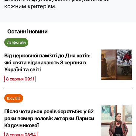
кожним критерієм.
Останні новини
Лайфстайл
Від церковної памʼяті до Дня котів:
які свята відзначають 8 серпня в
Україні та світі
8 серпня 09:11
Шоу BIZ
Після чотирьох років боротьби: у 62
роки помер чоловік акторки Лариси
Кадочникової
8 серпня 08:54