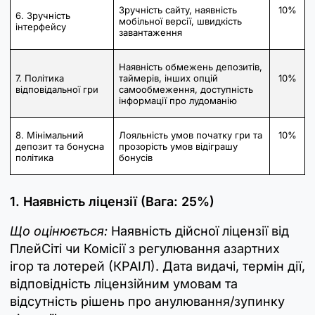
Зручність сайту, наявність
10%
6. Зручність
мобільної версії, швидкість
інтерфейсу
завантаження
Наявність обмежень депозитів,
7. Політика
таймерів, інших опцій
10%
відповідальної гри
самообмеження, доступність
інформації про лудоманію
8. Мінімальний
Лояльність умов початку гри та
10%
депозит та бонусна
прозорість умов відіграшу
політика
бонусів
1. Наявність ліцензії (Вага: 25%)
Що оцінюється:
Наявність дійсної ліцензії від
ПлейСіті чи Комісії з регулювання азартних
ігор та лотерей (КРАІЛ). Дата видачі, термін дії,
відповідність ліцензійним умовам та
відсутність рішень про анулювання/зупинку