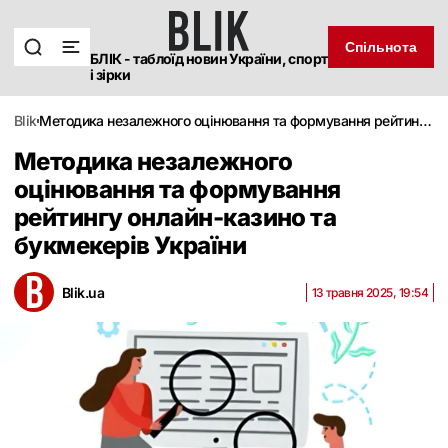
Спільнота
БЛІК - таблоїд новин України, спорт
і зірки
blik
Методика незалежного оцінювання та формування рейтингу онлайн-казино та букмекерів України
Методика незалежного
оцінювання та формування
рейтингу онлайн-казино та
букмекерів України
Blik.ua
13 травня 2025, 19:54