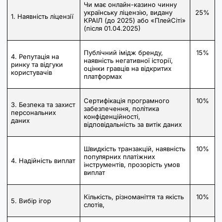
Чи має онлайн-казино чинну
українську ліцензію, видану
25%
1. Наявність ліцензії
КРАІЛ (до 2025) або «ПлейСіті»
(після 01.04.2025)
Публічний імідж бренду,
15%
4. Репутація на
наявність негативної історії,
ринку та відгуки
оцінки гравців на відкритих
користувачів
платформах
Сертифікація програмного
10%
3. Безпека та захист
забезпечення, політика
персональних
конфіденційності,
даних
відповідальність за витік даних
Швидкість транзакцій, наявність
10%
популярних платіжних
4. Надійність виплат
інструментів, прозорість умов
виплат
Кількість, різноманіття та якість
10%
5. Вибір ігор
слотів,