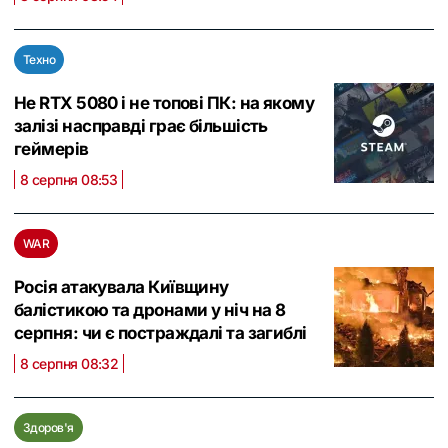
Техно
Не RTX 5080 і не топові ПК: на якому
залізі насправді грає більшість
геймерів
8 серпня 08:53
WAR
Росія атакувала Київщину
балістикою та дронами у ніч на 8
серпня: чи є постраждалі та загиблі
8 серпня 08:32
Здоров'я