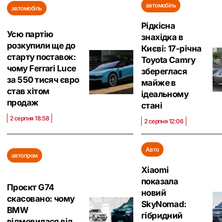
автомобіль
автомобіль
Рідкісна
Усю партію
знахідка в
розкупили ще до
Києві: 17-річна
старту поставок:
Toyota Camry
чому Ferrari Luce
збереглася
за 550 тисяч євро
майже в
став хітом
ідеальному
продаж
стані
2 серпня 18:58
2 серпня 12:06
Авто
автопром
Xiaomi
показала
Проєкт G74
новий
скасовано: чому
SkyNomad:
BMW
гібридний
відмовилася від