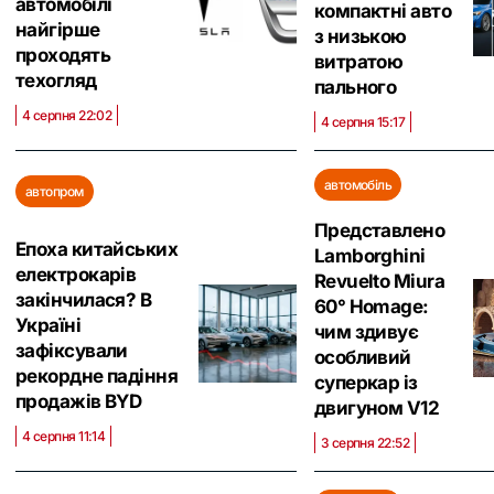
автомобілі
компактні авто
найгірше
з низькою
проходять
витратою
техогляд
пального
4 серпня 22:02
4 серпня 15:17
автомобіль
автопром
Представлено
Епоха китайських
Lamborghini
електрокарів
Revuelto Miura
закінчилася? В
60° Homage:
Україні
чим здивує
зафіксували
особливий
рекордне падіння
суперкар із
продажів BYD
двигуном V12
4 серпня 11:14
3 серпня 22:52