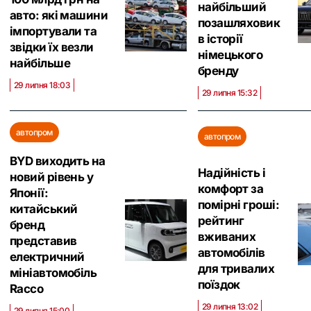
найбільший
авто: які машини
позашляховик
імпортували та
в історії
звідки їх везли
німецького
найбільше
бренду
29 липня 18:03
29 липня 15:32
автопром
автопром
BYD виходить на
Надійність і
новий рівень у
комфорт за
Японії:
помірні гроші:
китайський
рейтинг
бренд
вживаних
представив
автомобілів
електричний
для тривалих
мініавтомобіль
поїздок
Racco
29 липня 13:02
29 липня 15:00