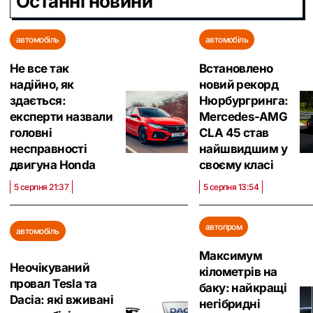
Останні новини
автомобіль
автомобіль
Не все так
Встановлено
надійно, як
новий рекорд
здається:
Нюрбургринга:
експерти назвали
Mercedes-AMG
головні
CLA 45 став
несправності
найшвидшим у
двигуна Honda
своєму класі
5 серпня 21:37
5 серпня 13:54
автопром
автомобіль
Максимум
Неочікуваний
кілометрів на
провал Tesla та
баку: найкращі
Dacia: які вживані
негібридні