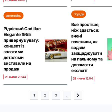
Поради
автомобіль
Все простіше,
Рідкісний Cadillac
ніж здається:
Elegante 1955
вчені
привернув увагу:
пояснили, як
концепт із
водіям
золотими
заощаджувати
деталями
на пальному та
виставили на
допомогти
продаж
екології
28 липня 20:44
28 липня 15:04
1
2
3
...