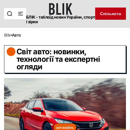
Спільнота
БЛІК - таблоїд новин України, спорт
і зірки
blik
Авто
Світ авто: новинки,
технології та експертні
огляди
автомобіль