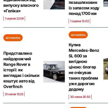
позашляховик
випуску власного
із запасом ходу
«Геліка»
понад 1700 км
1 серпня 22:59
1 серпня 13:02
автомобіль
автомобіль
Купив
Mercedes-Benz
Представлено
SL 600 за
найдорожчий
вигідною
Range Rover в
ціною: блогер
історії: як
не очікував
виглядає і скільки
таких проблем
коштує авто від
уже дорогою
Overfinch
додому
31 липня 15:25
30 липня 20:50