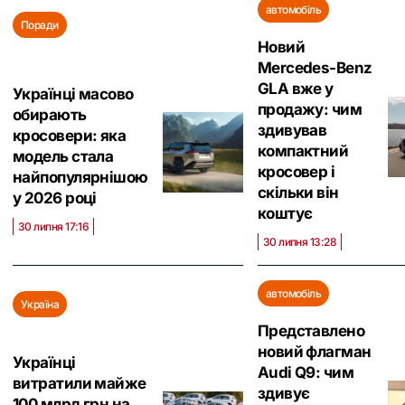
автомобіль
Поради
Новий
Mercedes-Benz
GLA вже у
Українці масово
продажу: чим
обирають
здивував
кросовери: яка
компактний
модель стала
кросовер і
найпопулярнішою
скільки він
у 2026 році
коштує
30 липня 17:16
30 липня 13:28
автомобіль
Україна
Представлено
новий флагман
Українці
Audi Q9: чим
витратили майже
здивує
100 млрд грн на