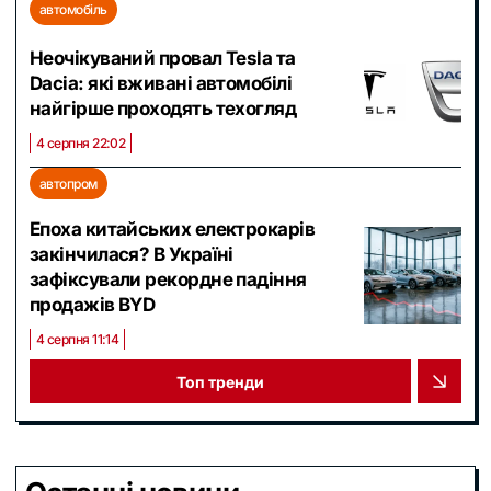
автомобіль
Неочікуваний провал Tesla та
Dacia: які вживані автомобілі
найгірше проходять техогляд
4 серпня 22:02
автопром
Епоха китайських електрокарів
закінчилася? В Україні
зафіксували рекордне падіння
продажів BYD
4 серпня 11:14
Топ тренди