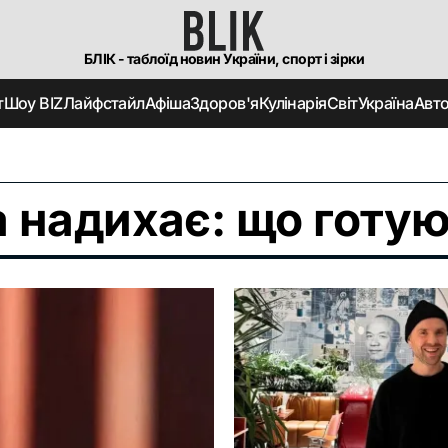
БЛІК - таблоїд новин України, спорт і зірки
т
Шоу BIZ
Лайфстайл
Афіша
Здоров'я
Кулінарія
Світ
Україна
Авт
а надихає: що готую