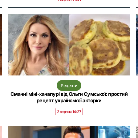
Рецепти
Смачні міні-хачапурі від Ольги Сумської: простий
рецепт української акторки
2 серпня 14:27