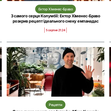
Ектор Хіменес-Браво
З самого серця Колумбії: Ектор Хіменес-Браво
розкрив рецепт ідеального снеку емпанадас
5 серпня 21:24
Рецепти