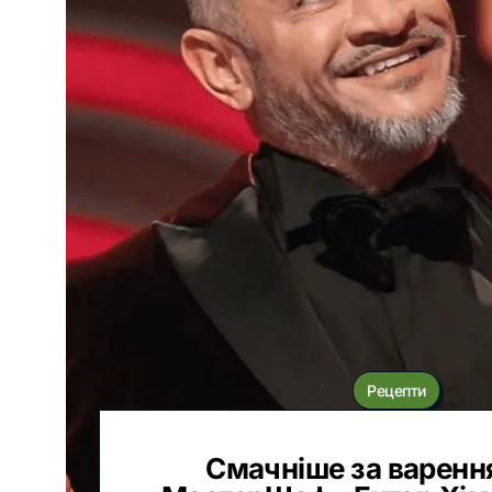
Рецепти
Смачніше за варення