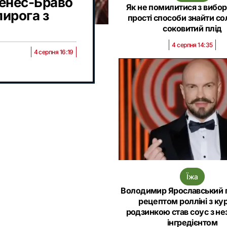
енес-Браво
Як не помилитися з вибор
пирога з
прості способи знайти со
соковитий плід
4 серпня 14:35
4 серпня 16:19
Їжа
Володимир Ярославський 
рецептом ролліні з ку
родзинкою став соус з н
інгредієнтом