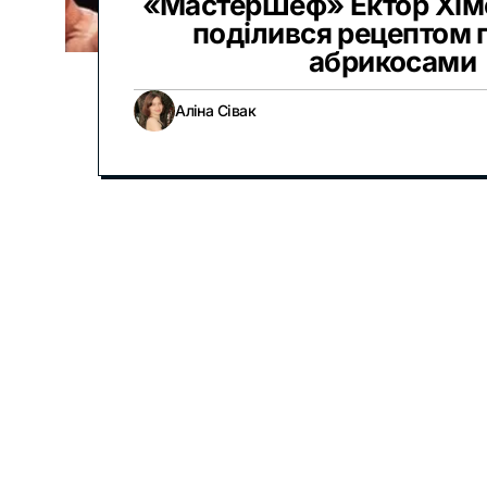
«МастерШеф» Ектор Хім
поділився рецептом 
абрикосами
Аліна Сівак