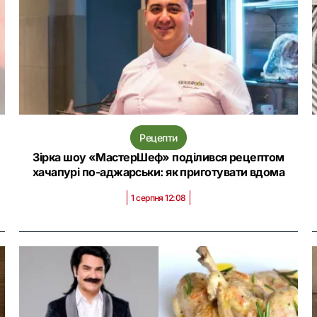
Рецепти
Зірка шоу «МастерШеф» поділився рецептом
хачапурі по-аджарськи: як приготувати вдома
1 серпня 12:08