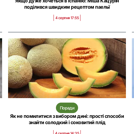
Якщо дуже хочеться в Іспанію: Міша Кацурін
поділився швидким рецептом паельї
4 серпня 17:55
Поради
Як не помилитися з вибором дині: прості способи
знайти солодкий і соковитий плід
4 серпня 14:35