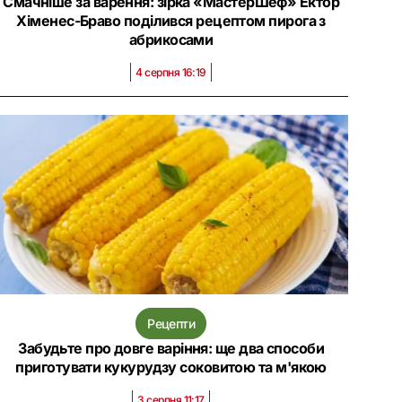
Смачніше за варення: зірка «МастерШеф» Ектор
Хіменес-Браво поділився рецептом пирога з
абрикосами
4 серпня 16:19
Рецепти
Забудьте про довге варіння: ще два способи
приготувати кукурудзу соковитою та м'якою
3 серпня 11:17