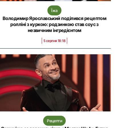
Їжа
Володимир Ярославський поділився рецептом
ролліні з куркою: родзинкою став соус з
незвичним інгредієнтом
5 серпня 18:18
Рецепти