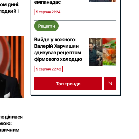
емпанадас
ом дині:
лодкий і
5 серпня 21:24
Рецепти
Вийде у кожного:
Валерій Харчишин
здивував рецептом
фірмового холодцю
5 серпня 22:42
Топ тренди
поділився
ркою:
езвичним