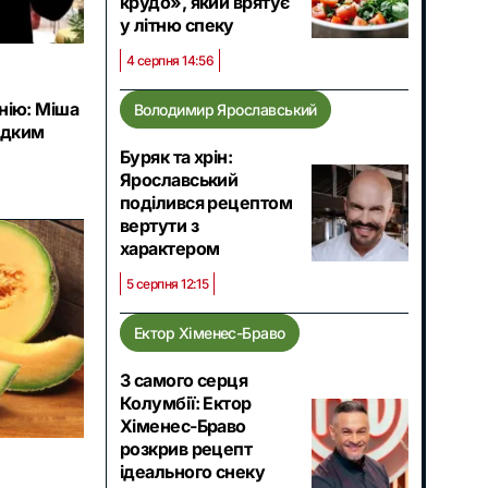
крудо», який врятує
у літню спеку
4 серпня 14:56
нію: Міша
Володимир Ярославський
идким
Буряк та хрін:
Ярославський
поділився рецептом
вертути з
характером
5 серпня 12:15
Ектор Хіменес-Браво
З самого серця
Колумбії: Ектор
Хіменес-Браво
розкрив рецепт
ідеального снеку