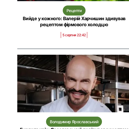
Рецепти
Вийде у кожного: Валерій Харчишин здивував
рецептом фірмового холодцю
5 серпня 22:42
Володимир Ярославський