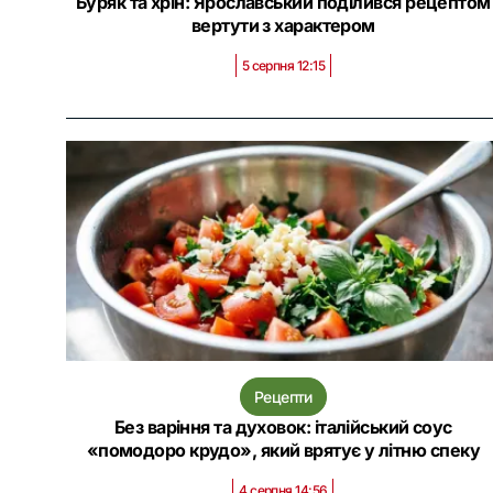
Буряк та хрін: Ярославський поділився рецептом
вертути з характером
5 серпня 12:15
Рецепти
Без варіння та духовок: італійський соус
«помодоро крудо», який врятує у літню спеку
4 серпня 14:56