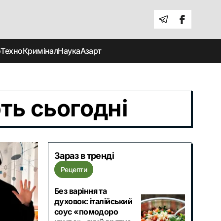
о
Техно
Кримінал
Наука
Азарт
ть сьогодні
Зараз в тренді
Рецепти
Без варіння та
духовок: італійський
соус «помодоро