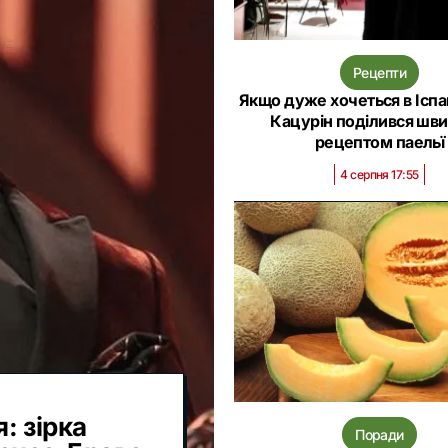
Рецепти
Якщо дуже хочеться в Іспа
Кацурін поділився шв
рецептом паельї
4 серпня 17:55
: зірка
Поради