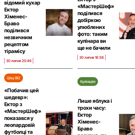
відомий кухар
«МастерШеф»
Ектор
поділився
Хіменес-
добіркою
Браво
улюблених
поділився
фото: таким
незвичним
кулінара ви
рецептом
ще не бачили
тірамісу
30 липня 16:56
30 липня 20:46
Шоу BIZ
Кулінарія
«Побачив цей
шедевр»:
Лише яблука і
Ектор з
трохи часу:
«МастерШеф»
Ектор
показався у
Хіменес-
леопардовій
Браво
футболці та