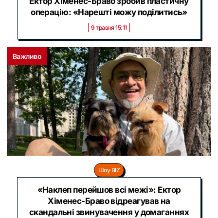
Ектор Хіменес-Браво зробив пластичну
операцію: «Нарешті можу поділитись»
9 травня 15:11
Важливо
Шоу BIZ
«Наклеп перейшов всі межі»: Ектор
Хіменес-Браво відреагував на
скандальні звинувачення у домаганнях