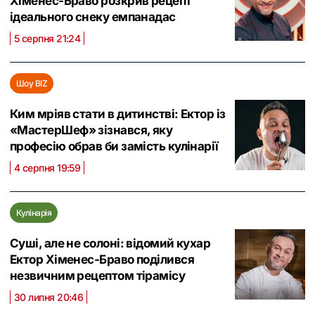
Хіменес-Браво розкрив рецепт
ідеального снеку емпанадас
5 серпня 21:24
Шоу BIZ
Ким мріяв стати в дитинстві: Ектор із
«МастерШеф» зізнався, яку
професію обрав би замість кулінарії
4 серпня 19:59
Кулінарія
Суші, але не солоні: відомий кухар
Ектор Хіменес-Браво поділився
незвичним рецептом тірамісу
30 липня 20:46