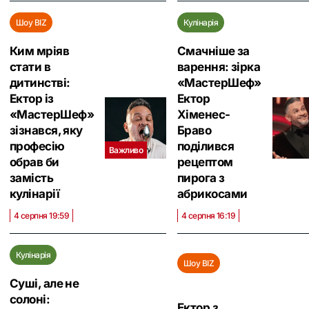
Шоу BIZ
Кулінарія
Ким мріяв
Смачніше за
стати в
варення: зірка
дитинстві:
«МастерШеф»
Ектор із
Ектор
«МастерШеф»
Хіменес-
зізнався, яку
Браво
професію
поділився
Важливо
обрав би
рецептом
замість
пирога з
кулінарії
абрикосами
4 серпня 19:59
4 серпня 16:19
Кулінарія
Шоу BIZ
Суші, але не
солоні:
Ектор з