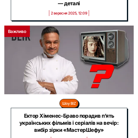
— деталі
2 вересня 2025, 12:09
Важливо
Шоу BIZ
Ектор Хіменес-Браво порадив п’ять
українських фільмів і серіалів на вечір:
вибір зірки «МастерШефу»