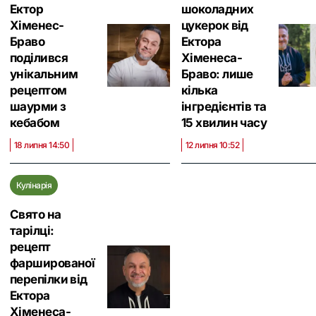
Ектор
шоколадних
Хіменес-
цукерок від
Браво
Ектора
поділився
Хіменеса-
унікальним
Браво: лише
рецептом
кілька
шаурми з
інгредієнтів та
кебабом
15 хвилин часу
18 липня 14:50
12 липня 10:52
Кулінарія
Свято на
тарілці:
рецепт
фаршированої
перепілки від
Ектора
Хіменеса-