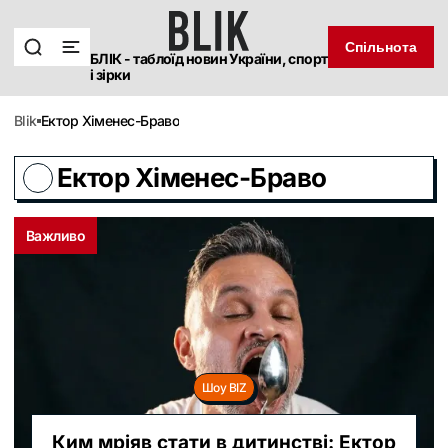
Спільнота
БЛІК - таблоїд новин України, спорт
і зірки
blik
Ектор Хіменес-Браво
Ектор Хіменес-Браво
Важливо
Шоу BIZ
Ким мріяв стати в дитинстві: Ектор