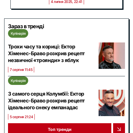
4 липня 2025, 22:41
Зараз в тренді
Кулінарія
Трохи часу та кориці: Ектор
Хіменес-Браво розкрив рецепт
незвичної «троянди» з яблук
7 серпня 11:45
Кулінарія
З самого серця Колумбії: Ектор
Хіменес-Браво розкрив рецепт
ідеального снеку емпанадас
5 серпня 21:24
Топ тренди