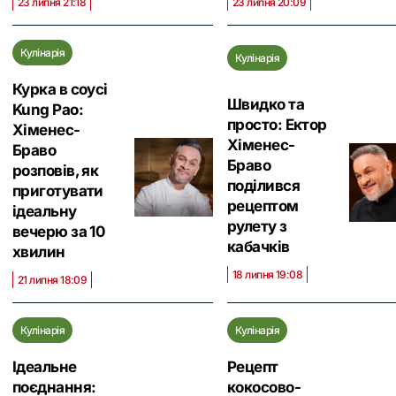
23 липня 21:18
23 липня 20:09
Кулінарія
Кулінарія
Курка в соусі
Швидко та
Kung Pao:
просто: Ектор
Хіменес-
Хіменес-
Браво
Браво
розповів, як
поділився
приготувати
рецептом
ідеальну
рулету з
вечерю за 10
кабачків
хвилин
18 липня 19:08
21 липня 18:09
Кулінарія
Кулінарія
Ідеальне
Рецепт
поєднання:
кокосово-