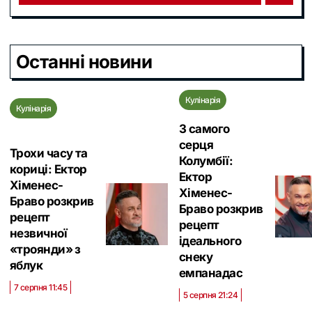
Останні новини
Кулінарія
Кулінарія
З самого
серця
Трохи часу та
Колумбії:
кориці: Ектор
Ектор
Хіменес-
Хіменес-
Браво розкрив
Браво розкрив
рецепт
рецепт
незвичної
ідеального
«троянди» з
снеку
яблук
емпанадас
7 серпня 11:45
5 серпня 21:24