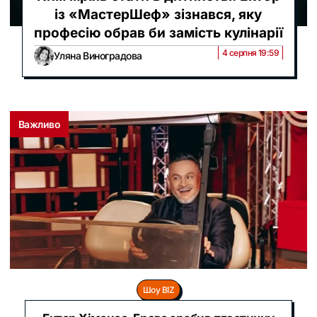
із «МастерШеф» зізнався, яку
професію обрав би замість кулінарії
4 серпня 19:59
Уляна Виноградова
Важливо
Шоу BIZ