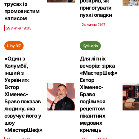
розкрив, як
трусах із
приготувати
промовистим
пухкі оладки
написом
24 липня 21:17
29 липня 19:03
Шоу BIZ
Кулінарія
«Один з
Для літніх
Колумбії,
вечорів: зірка
інший з
«МастерШеф»
України»:
Ектор
Ектор
Хіменес-
Хіменес-
Браво
Браво показав
поділився
людину, яка
рецептом
озвучує його у
пікантних
шоу
медових
«МастерШеф»
крилець