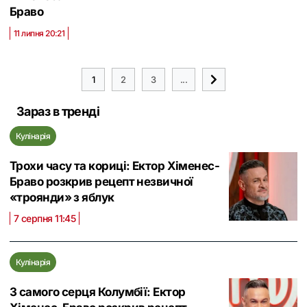
Браво
11 липня 20:21
1
2
3
...
Зараз в тренді
Кулінарія
Трохи часу та кориці: Ектор Хіменес-
Браво розкрив рецепт незвичної
«троянди» з яблук
7 серпня 11:45
Кулінарія
З самого серця Колумбії: Ектор