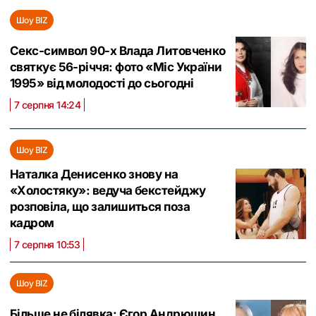
Шоу BIZ
Секс-символ 90-х Влада Литовченко
святкує 56-річчя: фото «Міс України
1995» від молодості до сьогодні
7 серпня 14:24
Шоу BIZ
Наталка Денисенко знову на
«Холостяку»: ведуча бекстейджу
розповіла, що залишиться поза
кадром
7 серпня 10:53
Шоу BIZ
Більше не білявка: Єгор Андрюшин