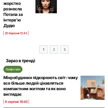
жорстко
рознесла
Потапа за
інтерв'ю
Дудю
20 березня 12:43
1
2
3
Зараз в тренді
Лайфстайл
Мікробудинки підкорюють світ: чому
все більше людей цікавляться
компактним житлом та як воно
виглядає
6 серпня 16:45