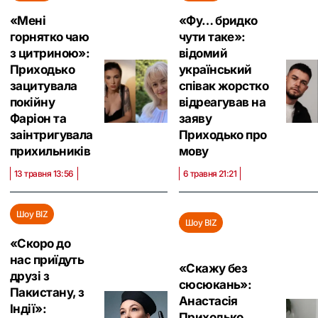
«Мені
«Фу… бридко
горнятко чаю
чути таке»:
з цитриною»:
відомий
Приходько
український
зацитувала
співак жорстко
покійну
відреагував на
Фаріон та
заяву
заінтригувала
Приходько про
прихильників
мову
13 травня 13:56
6 травня 21:21
Шоу BIZ
Шоу BIZ
«Скоро до
нас приїдуть
«Скажу без
друзі з
сюсюкань»:
Пакистану, з
Анастасія
Індії»:
Приходько