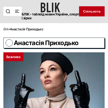
Спільнота
БЛІК - таблоїд новин України, спорт
і зірки
blik
Анастасія Приходько
Анастасія Приходько
Важливо