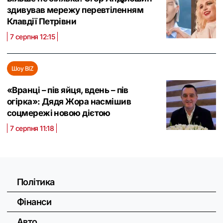
здивував мережу перевтіленням
Клавдії Петрівни
7 серпня 12:15
Шоу BIZ
«Вранці – пів яйця, вдень – пів
огірка»: Дядя Жора насмішив
соцмережі новою дієтою
7 серпня 11:18
Політика
Фінанси
Авто