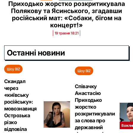
Приходько жорстко розкритикувала
Полякову та Ясинського, згадавши
російський мат: «‎Собаки, бігом на
концерт!»
19 травня 18:21
Останні новини
Шоу BIZ
Шоу BIZ
Скандал
Співачку
через
Анастасію
«київську
Приходько
російську»:
жорстко
мовознавиця
розкритикували
Острозька
за слова про
різко
Важли
державний
відповіла