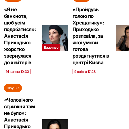
«Я не
«Пройдусь
банкнота,
голою по
щоб усім
Хрещатику»:
подобатися»:
Приходько
Анастасія
розповіла, за
Приходько
якої умови
Важливо
жорстко
готова
звернулася
роздягнутися в
до хейтерів
центрі Києва
14 квітня 10:30
9 квітня 17:28
Шоу BIZ
«Чоловічого
стрижня там
не було»:
Анастасія
Приходько