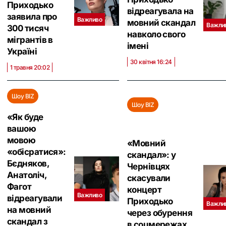
Приходько
відреагувала на
заявила про
Важливо
мовний скандал
Важли
300 тисяч
навколо свого
мігрантів в
імені
Україні
30 квітня 16:24
1 травня 20:02
Шоу BIZ
Шоу BIZ
«Як буде
вашою
мовою
«Мовний
«обісратися‎»:
скандал»: у
Бєдняков,
Чернівцях
Анатоліч,
скасували
Фагот
концерт
Важливо
відреагували
Приходько
Важли
на мовний
через обурення
скандал з
в соцмережах