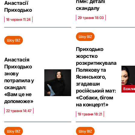
гімн: деталі
Анастасії
скандалу
Приходько
29 травня 18:03
18 червня 11:24
Шоу BIZ
Шоу BIZ
Приходько
жорстко
Анастасія
розкритикувала
Приходько
Полякову та
знову
Ясинського,
потрапила у
згадавши
скандал:
Важли
російський мат:
«Вам це не
«‎Собаки, бігом
допоможе»
на концерт!»
22 травня 14:47
19 травня 18:21
Шоу BIZ
Шоу BIZ