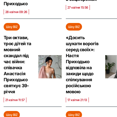
Приходько
27 квітня 15:56
28 квітня 09:26
Шоу BIZ
Шоу BIZ
Три октави,
«Досить
троє дітей та
шукати ворогів
мовний
серед своїх»:
скандал під
Настя
час війни:
Приходько
співачка
відповіла на
Анастасія
закиди щодо
Приходько
спілкування
святкує 39-
російською
річчя
мовою
21 квітня 11:57
17 квітня 21:13
Шоу BIZ
Шоу BIZ