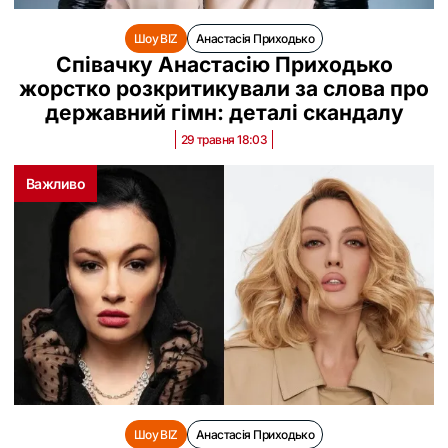
Шоу BIZ
Анастасія Приходько
Співачку Анастасію Приходько
жорстко розкритикували за слова про
державний гімн: деталі скандалу
29 травня 18:03
Важливо
Шоу BIZ
Анастасія Приходько