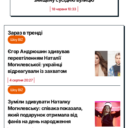
знищену сусідню вулицю
18 червня 10:33
Зараз в тренді
Шоу BIZ
Єгор Андрюшин здивував
перевтіленням Наталії
Могилевської: українці
відреагували із захватом
4 серпня 20:27
Шоу BIZ
Зуміли здивувати Наталку
Могилевську: співака показала,
який подарунок отримала від
фанів на день народження