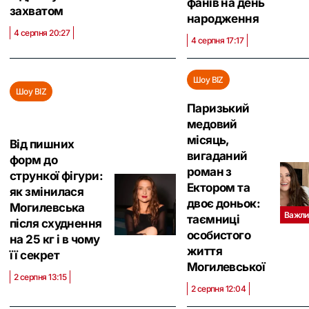
фанів на день
захватом
народження
4 серпня 20:27
4 серпня 17:17
Шоу BIZ
Шоу BIZ
Паризький
медовий
місяць,
Від пишних
вигаданий
форм до
роман з
стрункої фігури:
Ектором та
як змінилася
двоє доньок:
Могилевська
Важли
таємниці
після схуднення
особистого
на 25 кг і в чому
життя
її секрет
Могилевської
2 серпня 13:15
2 серпня 12:04