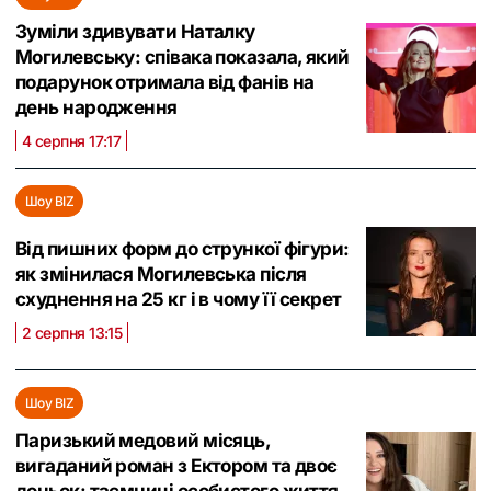
Зуміли здивувати Наталку
Могилевську: співака показала, який
подарунок отримала від фанів на
день народження
4 серпня 17:17
Шоу BIZ
Від пишних форм до стрункої фігури:
як змінилася Могилевська після
схуднення на 25 кг і в чому її секрет
2 серпня 13:15
Шоу BIZ
Паризький медовий місяць,
вигаданий роман з Ектором та двоє