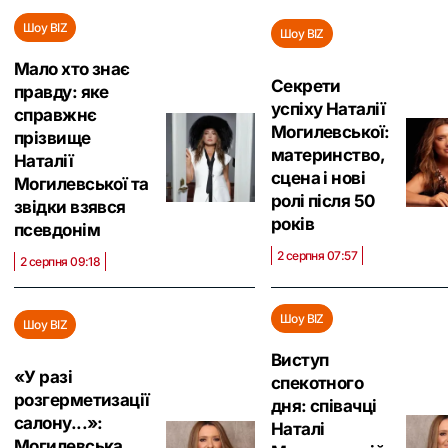
Шоу BIZ
Шоу BIZ
Мало хто знає
Секрети
правду: яке
успіху Наталії
справжнє
Могилевської:
прізвище
материнство,
Наталії
сцена і нові
Могилевської та
ролі після 50
звідки взявся
років
псевдонім
2 серпня 07:57
2 серпня 09:18
Шоу BIZ
Шоу BIZ
Виступ
«У разі
спекотного
розгерметизації
дня: співачці
салону...»:
Наталі
Могилевська