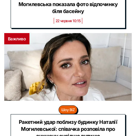
Могилевська показала фото відпочинку
біля басейну
22 червня 10:15
Важливо
Шоу BIZ
Ракетний удар поблизу будинку Наталії
Могилевської: співачка розповіла про