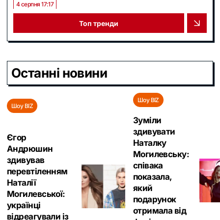
4 серпня 17:17
Топ тренди
Останні новини
Шоу BIZ
Шоу BIZ
Зуміли
здивувати
Єгор
Наталку
Андрюшин
Могилевську:
здивував
співака
перевтіленням
показала,
Наталії
який
Могилевської:
подарунок
українці
отримала від
відреагували із