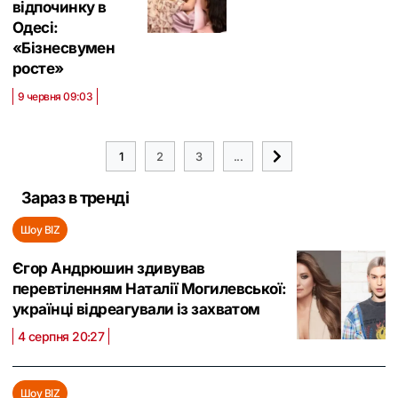
відпочинку в
Одесі:
«Бізнесвумен
росте»
9 червня 09:03
1
2
3
...
Зараз в тренді
Шоу BIZ
Єгор Андрюшин здивував
перевтіленням Наталії Могилевської:
українці відреагували із захватом
4 серпня 20:27
Шоу BIZ