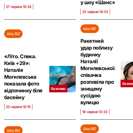
у шоу «Шанс‎»
27 червня 10:24
23 червня 18:03
Шоу BIZ
Шоу BIZ
Ракетний
удар поблизу
будинку
«Літо. Спека.
Наталії
Київ +29»:
Могилевської:
Наталія
співачка
Могилевська
розповіла про
показала фото
Важли
знищену
Важливо
відпочинку біля
сусідню
басейну
вулицю
22 червня 10:15
18 червня 10:33
Шоу BIZ
Шоу BIZ