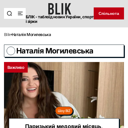
Спільнота
БЛІК - таблоїд новин України, спорт
і зірки
blik
Наталія Могилевська
Наталія Могилевська
Важливо
Шоу BIZ
Паризький медовий місяць,