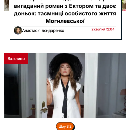
вигаданий роман з Ектором та двоє
доньок: таємниці особистого життя
Могилевської
2 серпня 12:04
Анастасія Бондаренко
Важливо
Шоу BIZ