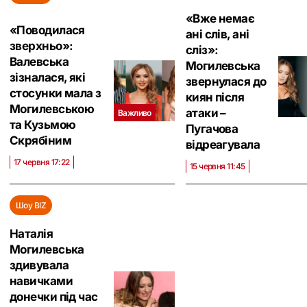
«Вже немає
«‎Поводилася
ані слів, ані
зверхньо»:
сліз»:
Валевська
Могилевська
зізналася, які
звернулася до
стосунки мала з
киян після
Могилевською
атаки –
Важливо
та Кузьмою
Пугачова
Скрябіним
відреагувала
17 червня 17:22
15 червня 11:45
Шоу BIZ
Наталія
Могилевська
здивувала
навичками
донечки під час