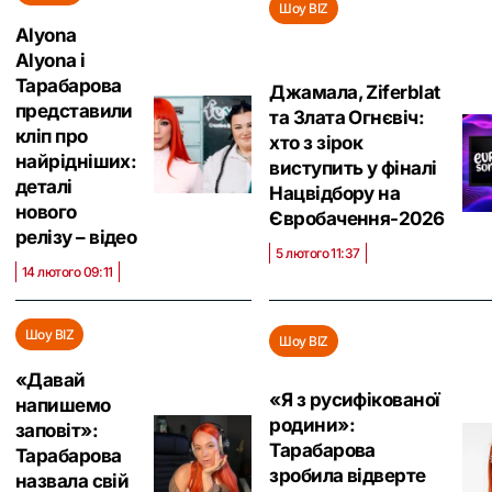
Шоу BIZ
Аlyona
Аlyona і
Тарабарова
Джамала, Ziferblat
представили
та Злата Огнєвіч:
кліп про
хто з зірок
найрідніших:
виступить у фіналі
деталі
Нацвідбору на
нового
Євробачення-2026
релізу – відео
5 лютого 11:37
14 лютого 09:11
Шоу BIZ
Шоу BIZ
«Давай
«‎Я з русифікованої
напишемо
родини»:
заповіт‎»:
Тарабарова
Тарабарова
зробила відверте
назвала свій