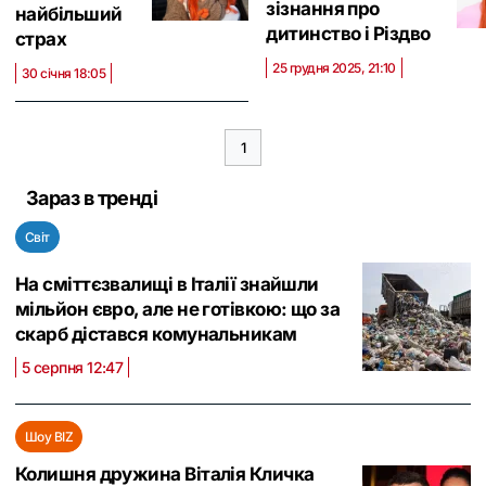
зізнання про
найбільший
дитинство і Різдво
страх
25 грудня 2025, 21:10
30 січня 18:05
1
Зараз в тренді
Світ
На сміттєзвалищі в Італії знайшли
мільйон євро, але не готівкою: що за
скарб дістався комунальникам
5 серпня 12:47
Шоу BIZ
Колишня дружина Віталія Кличка