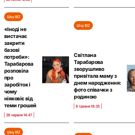
Шоу BIZ
Шоу BIZ
«Іноді не
вистачає
закрити
базові
Світлана
потреби»:
Тарабарова
Тарабарова
зворушливо
розповіла
привітала маму з
про
днем народження:
заробіток і
фото співачки з
чому
родиною
ніяковіє від
теми грошей
8 травня 18:35
29 червня 14:47
Шоу BIZ