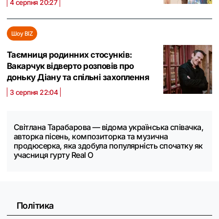
4 серпня 20:27
Шоу BIZ
Таємниця родинних стосунків:
Вакарчук відверто розповів про
доньку Діану та спільні захоплення
3 серпня 22:04
Світлана Тарабарова — відома українська співачка,
авторка пісень, композиторка та музична
продюсерка, яка здобула популярність спочатку як
учасниця гурту Real O
Політика