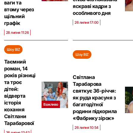
ваги та
яскраві кадри з
втому через
особливого дня
щільний
26 липня 17:00
графік
28 липня 11:26
Шоу BIZ
Шоу BIZ
Таємний
роман, 14
років різниці
Світлана
та троє
Тарабарова
дітей:
святкує 36-річчя:
відверта
як руда красуня з
історія
багатодітної
Важливо
кохання
родини підкорила
Світлани
«Фабрику зірок»
Тарабарової
26 липня 10:54
26 липня 12:42