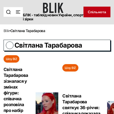
Спільнота
БЛІК - таблоїд новин України, спорт
і зірки
blik
Світлана Тарабарова
Світлана Тарабарова
Шоу BIZ
Шоу BIZ
Світлана
Тарабарова
зізналася у
змінах
фігури:
Світлана
співачка
Тарабарова
розповіла
святкує 36-річчя:
про набір
співачка показала