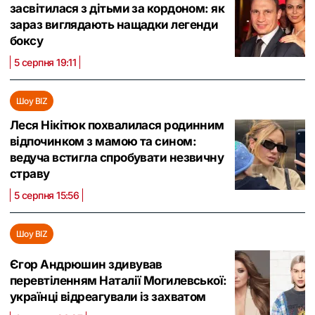
засвітилася з дітьми за кордоном: як
зараз виглядають нащадки легенди
боксу
5 серпня 19:11
Шоу BIZ
Леся Нікітюк похвалилася родинним
відпочинком з мамою та сином:
ведуча встигла спробувати незвичну
страву
5 серпня 15:56
Шоу BIZ
Єгор Андрюшин здивував
перевтіленням Наталії Могилевської:
українці відреагували із захватом