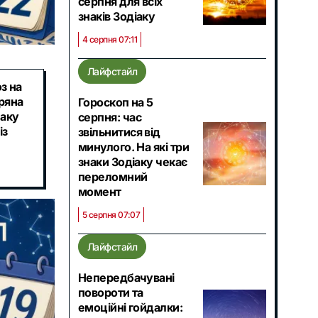
серпня для всіх
знаків Зодіаку
4 серпня 07:11
Лайфстайл
з на
оряна
Гороскоп на 5
наку
серпня: час
із
звільнитися від
минулого. На які три
знаки Зодіаку чекає
переломний
момент
5 серпня 07:07
Лайфстайл
Непередбачувані
повороти та
емоційні гойдалки: