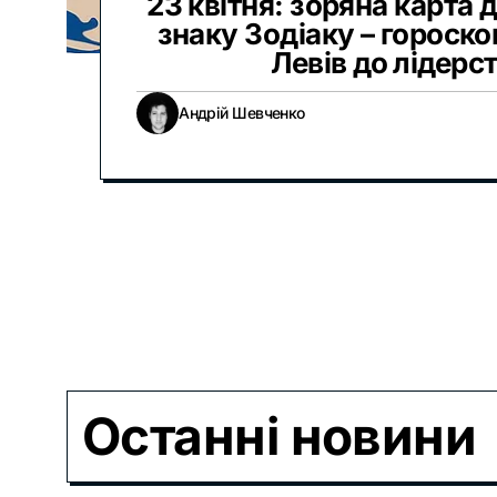
23 квітня: зоряна карта 
знаку Зодіаку – гороско
Левів до лідерс
Андрій Шевченко
Останні новини