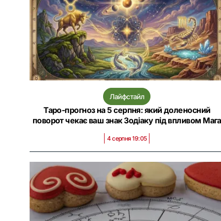
Лайфстайл
Таро-прогноз на 5 серпня: який доленосний
поворот чекає ваш знак Зодіаку під впливом Маг
4 серпня 19:05