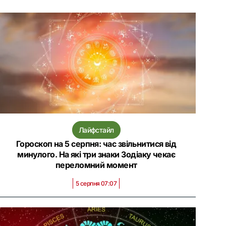
Лайфстайл
Гороскоп на 5 серпня: час звільнитися від
минулого. На які три знаки Зодіаку чекає
переломний момент
5 серпня 07:07