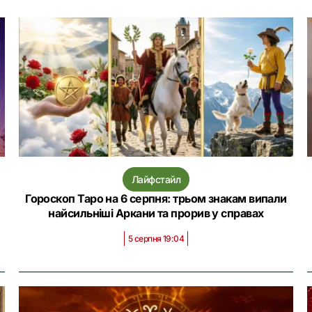
Лайфстайл
:
Гороскоп Таро на 6 серпня: трьом знакам випали
найсильніші Аркани та прорив у справах
5 серпня 19:04