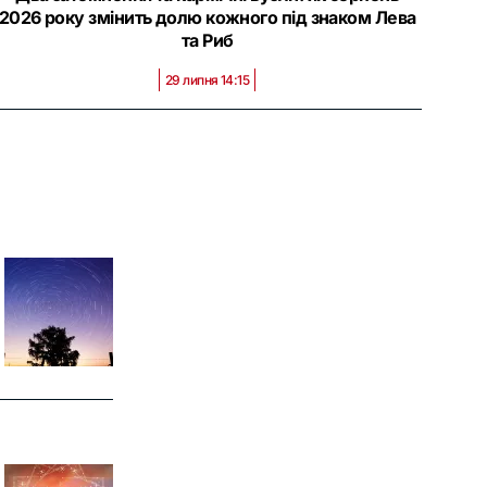
2026 року змінить долю кожного під знаком Лева
та Риб
29 липня 14:15