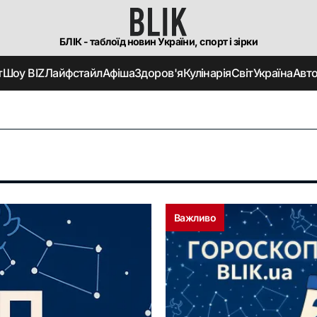
БЛІК - таблоїд новин України, спорт і зірки
т
Шоу BIZ
Лайфстайл
Афіша
Здоров'я
Кулінарія
Світ
Україна
Авт
Важливо