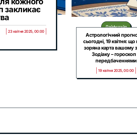
для кожного
п закликає
тва
Лайфстайл
23 квітня 2025, 00:00
Астрологічний прогно
сьогодні, 19 квітня: що
зоряна карта вашому 
Зодіаку – гороскоп 
передбаченнями
19 квітня 2025, 00:00