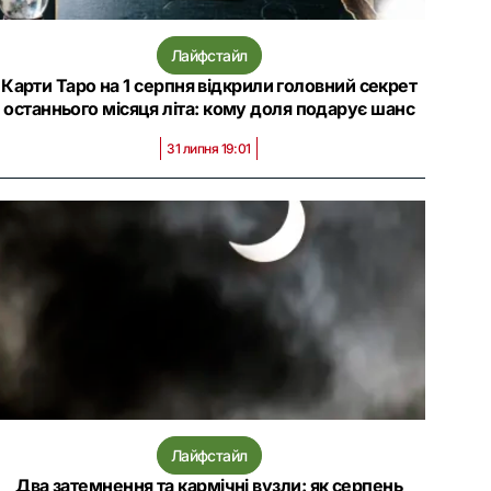
Лайфстайл
Карти Таро на 1 серпня відкрили головний секрет
останнього місяця літа: кому доля подарує шанс
31 липня 19:01
Лайфстайл
Два затемнення та кармічні вузли: як серпень