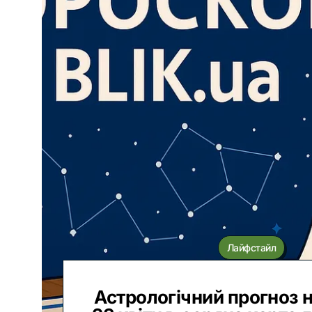
Лайфстайл
Астрологічний прогноз н