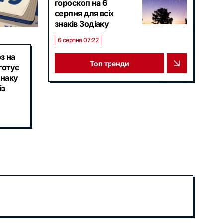
гороскоп на 6
серпня для всіх
знаків Зодіаку
6 серпня 07:22
з на
Топ тренди
 готує
знаку
із