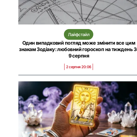
Лайфстайл
Один випадковий погляд може змінити все цим
знакам Зодіаку: любовний гороскоп на тиждень 3
9 серпня
2 серпня 20:06