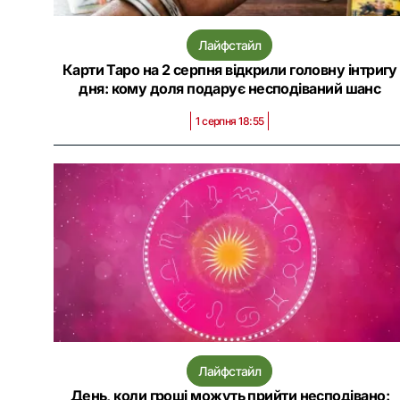
Лайфстайл
Карти Таро на 2 серпня відкрили головну інтригу
дня: кому доля подарує несподіваний шанс
1 серпня 18:55
Лайфстайл
День, коли гроші можуть прийти несподівано: