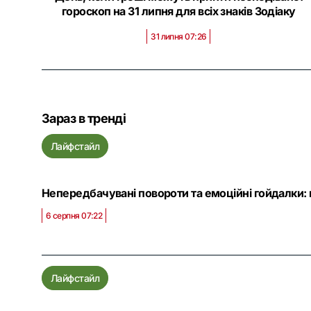
гороскоп на 31 липня для всіх знаків Зодіаку
31 липня 07:26
Зараз в тренді
Лайфстайл
Непередбачувані повороти та емоційні гойдалки: г
6 серпня 07:22
Лайфстайл