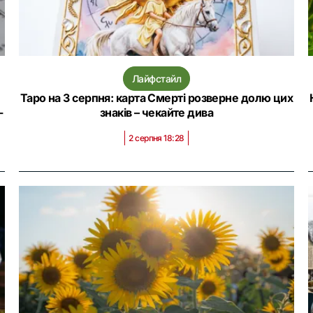
Лайфстайл
Таро на 3 серпня: карта Смерті розверне долю цих
-
знаків – чекайте дива
2 серпня 18:28