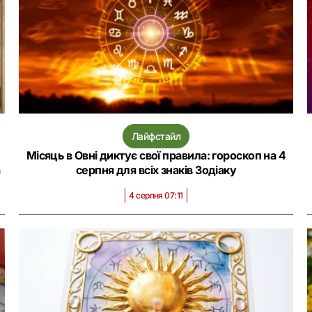
Лайфстайл
Місяць в Овні диктує свої правила: гороскоп на 4
а
серпня для всіх знаків Зодіаку
4 серпня 07:11