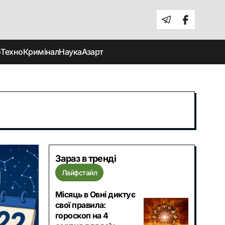
о
Техно
Кримінал
Наука
Азарт
Зараз в тренді
Лайфстайл
Місяць в Овні диктує
свої правила:
гороскоп на 4