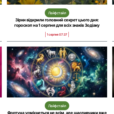
Лайфстайл
Зірки відкрили головний секрет цього дня:
гороскоп на 1 серпня для всіх знаків Зодіаку
1 серпня 07:37
Лайфстайл
Фортуна усміхнеться не всім, але щасливчики вже