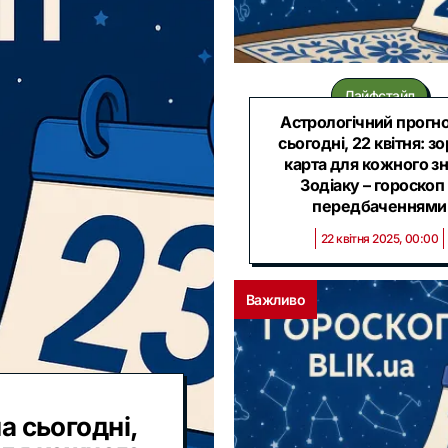
Лайфстайл
Астрологічний прогно
сьогодні, 22 квітня: з
карта для кожного з
Зодіаку – гороскоп 
передбаченнями
22 квітня 2025, 00:00
Важливо
а сьогодні,