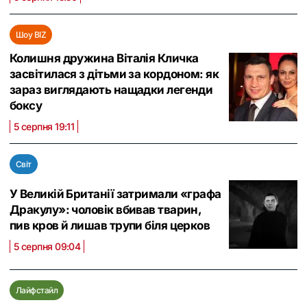
Шоу BIZ
Колишня дружина Віталія Кличка
засвітилася з дітьми за кордоном: як
зараз виглядають нащадки легенди
боксу
5 серпня 19:11
Світ
У Великій Британії затримали «графа
Дракулу»: чоловік вбивав тварин,
пив кров й лишав трупи біля церков
5 серпня 09:04
Лайфстайл