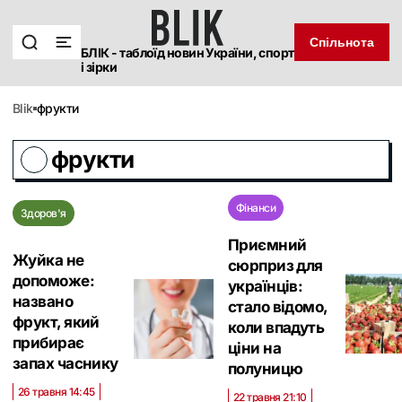
Спільнота
БЛІК - таблоїд новин України, спорт
і зірки
blik
фрукти
фрукти
Фінанси
Здоров'я
Приємний
Жуйка не
сюрприз для
допоможе:
українців:
названо
стало відомо,
фрукт, який
коли впадуть
прибирає
ціни на
запах часнику
полуницю
26 травня 14:45
22 травня 21:10