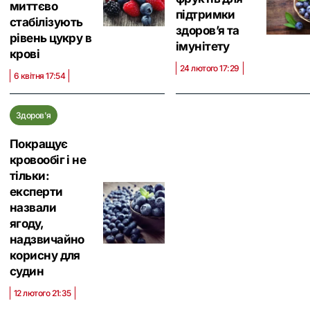
миттєво
підтримки
стабілізують
здоров’я та
рівень цукру в
імунітету
крові
24 лютого 17:29
6 квітня 17:54
Здоров'я
Покращує
кровообіг і не
тільки:
експерти
назвали
ягоду,
надзвичайно
корисну для
судин
12 лютого 21:35