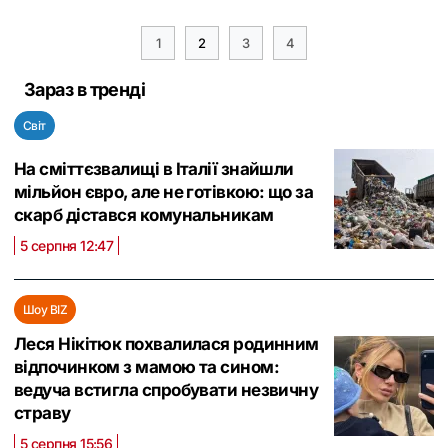
1
2
3
4
Зараз в тренді
Світ
На сміттєзвалищі в Італії знайшли
мільйон євро, але не готівкою: що за
скарб дістався комунальникам
5 серпня 12:47
Шоу BIZ
Леся Нікітюк похвалилася родинним
відпочинком з мамою та сином:
ведуча встигла спробувати незвичну
страву
5 серпня 15:56