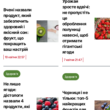
Урожай
зросте вдвічі:
Вчені назвали
не пропустіть
продукт, який
це
забезпечить
оброблення
здоровий і
полуниці
якісний сон:
навесні, щоб
фрукт, що
отримати
покращить
гігантські
ваш настрій
ягоди
10 квітня 22:57
7 квітня 21:47
Здоров'я
Здоров'я
Не лише
ягоди:
Чорниця і не
дієтологи
тільки: топ-5
назвали 4
найкращих
продукти, які
фруктів для