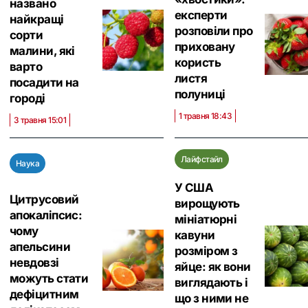
названо
експерти
найкращі
розповіли про
сорти
приховану
малини, які
користь
варто
листя
посадити на
полуниці
городі
1 травня 18:43
3 травня 15:01
Лайфстайл
Наука
У США
Цитрусовий
вирощують
апокаліпсис:
мініатюрні
чому
кавуни
апельсини
розміром з
невдовзі
яйце: як вони
можуть стати
виглядають і
дефіцитним
що з ними не