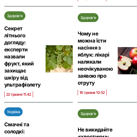
Здоров'я
Здоров'я
Секрет
Чому не
літнього
можна їсти
догляду:
насіння з
експерти
яблук: лікарі
назвали
налякали
фрукт, який
неочікуваною
захищає
заявою про
шкіру від
отруту
ультрафіолету
16 травня 10:52
22 травня 11:42
Україна
Здоров'я
Смачні та
Не викидайте
солодкі:
«хвостики»: