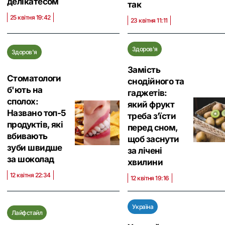
делікатесом
так
25 квітня 19:42
23 квітня 11:11
Здоров'я
Здоров'я
Замість
Стоматологи
снодійного та
б'ють на
гаджетів:
сполох:
який фрукт
Названо топ-5
треба з’їсти
продуктів, які
перед сном,
вбивають
щоб заснути
зуби швидше
за лічені
за шоколад
хвилини
12 квітня 22:34
12 квітня 19:16
Україна
Лайфстайл