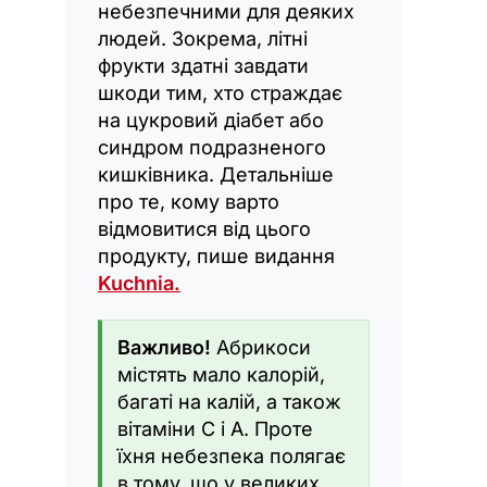
небезпечними для деяких
людей. Зокрема, літні
фрукти здатні завдати
шкоди тим, хто страждає
на цукровий діабет або
синдром подразненого
кишківника. Детальніше
про те, кому варто
відмовитися від цього
продукту, пише видання
Kuchnia.
Важливо!
Абрикоси
містять мало калорій,
багаті на калій, а також
вітаміни С і А. Проте
їхня небезпека полягає
в тому, що у великих