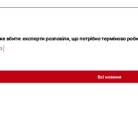
е вбити: експерти розповіли, що потрібно терміново роби
43
Всі новини