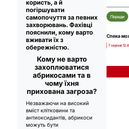
користь, а й
погіршувати
самопочуття за певних
Поради
захворювань. Фахівці
пояснили, кому варто
Спека мож
вживати їх з
7 серпня 12:
обережністю.
Кому не варто
захоплюватися
абрикосами та в
чому їхня
прихована загроза?
Незважаючи на високий
вміст клітковини та
антиоксидантів, абрикоси
можуть бути