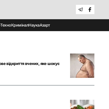
о
Техно
Кримінал
Наука
Азарт
ове відкриття вчених, яке шокує