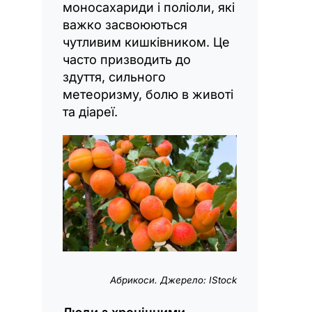
моносахариди і поліоли, які
важко засвоюються
чутливим кишківником. Це
часто призводить до
здуття, сильного
метеоризму, болю в животі
та діареї.
Абрикоси. Джерело: IStock