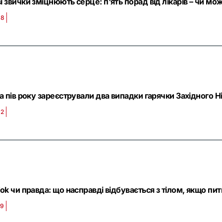
ві звички зміцнюють серце: п'ять порад від лікарів – чи м
38
за пів року зареєстрували два випадки гарячки Західного Н
02
Tok чи правда: що насправді відбувається з тілом, якщо пи
29