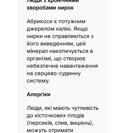
Люди з хронічними
хворобами нирок
Абрикоси є потужним
джерелом калію. Якщо
нирки не справляються з
його виведенням, цей
мінерал накопичується в
організмі, що створює
небезпечне навантаження
на серцево-судинну
систему.
Алергіки
Люди, які мають чутливість
до кісточкових плодів
(персиків, слив, вишень),
можуть отримати