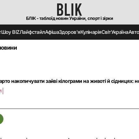
БЛІК - таблоїд новин України, спорт і зірки
т
Шоу BIZ
Лайфстайл
Афіша
Здоров'я
Кулінарія
Світ
Україна
Авт
новини
арто накопичувати зайві кілограми на животі й сідницях: н
1