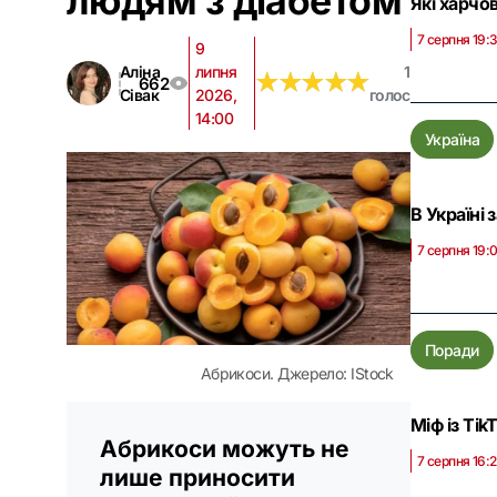
людям з діабетом
Які харчо
7 серпня 19:
9
Аліна
липня
1
★
★
★
★
★
★
★
★
★
★
662
Сівак
2026,
голос
14:00
Україна
В Україні 
7 серпня 19:
Поради
Абрикоси. Джерело: IStock
Міф із Tik
Абрикоси можуть не
7 серпня 16:
лише приносити