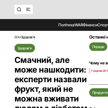
Політика
WAR
Фінанси
Спор
Останні 
blik
здоров'я
Поради
Здоров'я
Смачний, але
Чому не в
може нашкодити:
7 серпня 20:1
експерти назвали
фрукт, який не
Продукти
можна вживати