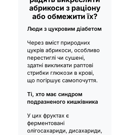
абрикоси з раціону
або обмежити їх?
Люди з цукровим діабетом
Через вміст природних
цукрів абрикоси, особливо
перестиглі чи сушені,
здатні викликати раптові
стрибки глюкози в крові,
що погіршує самопочуття.
Ті, хто має синдром
подразненого кишківника
У цих фруктах є
ферментовані
олігосахариди, дисахариди,