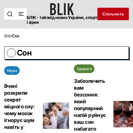
Спільнота
БЛІК - таблоїд новин України, спорт
і зірки
blik
Сон
Сон
Здоров'я
Наука
Забезпечить
Вчені
вам
розкрили
безсоння:
секрет
який
міцного сну:
популярний
чому мозок
напій руйнує
ігнорує шум
ваш сон
навіть у
набагато