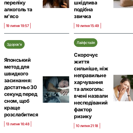
переліку
шкідлива
алкоголь та
подібна
м'ясо
звичка
19 липня 19:57
19 липня 15:49
Лайфстайл
Здоров'я
Скорочує
Японський
життя
метод для
сильніше, ніж
швидкого
неправильне
засинання:
харчування
достатньо 30
та алкоголь:
секунд перед
вчені назвали
сном, щоб
несподіваний
краще
фактор
розслабитися
ризику
13 липня 16:48
10 липня 21:18