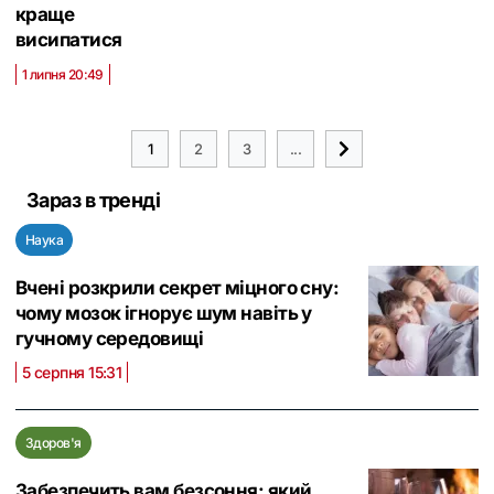
краще
висипатися
1 липня 20:49
1
2
3
...
Зараз в тренді
Наука
Вчені розкрили секрет міцного сну:
чому мозок ігнорує шум навіть у
гучному середовищі
5 серпня 15:31
Здоров'я
Забезпечить вам безсоння: який