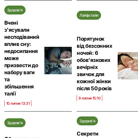
Здоров'я
Лайфстайл
Вчені
з'ясували
несподіваний
Порятунок
вплив сну:
від безсонних
недосипання
ночей: 6
може
обов'язкових
призвести до
вечірніх
набору ваги
звичок для
та
кожної жінки
збільшення
після 50 років
талії
9 липня 15:10
10 липня 13:31
Здоров'я
Здоров'я
Секрети