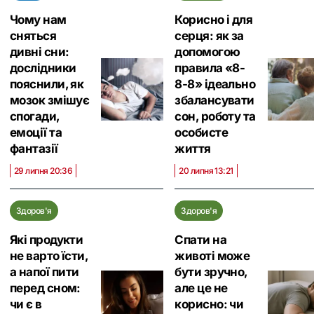
Чому нам
Корисно і для
сняться
серця: як за
дивні сни:
допомогою
дослідники
правила «8-
пояснили, як
8-8» ідеально
мозок змішує
збалансувати
спогади,
сон, роботу та
емоції та
особисте
фантазії
життя
29 липня 20:36
20 липня 13:21
Здоров'я
Здоров'я
Які продукти
Спати на
не варто їсти,
животі може
а напої пити
бути зручно,
перед сном:
але це не
чи є в
корисно: чи