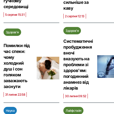
гучному
сильніше за
середовищі
каву
5 серпня 15:31
2 серпня 12:13
Здоров'я
Здоров'я
Систематичні
Помилки під
пробудження
час спеки:
вночі
чому
вказують на
холодний
проблеми зі
душ і сон
здоров'ям:
голяком
погодинний
заважають
анамнез від
заснути
лікарів
31 липня 22:58
30 липня 09:52
Наука
Лайфстайл