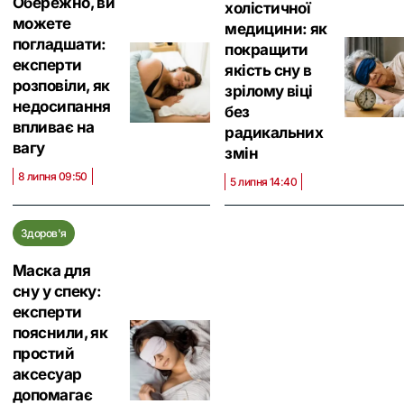
Обережно, ви
холістичної
можете
медицини: як
погладшати:
покращити
експерти
якість сну в
розповіли, як
зрілому віці
недосипання
без
впливає на
радикальних
вагу
змін
8 липня 09:50
5 липня 14:40
Здоров'я
Маска для
сну у спеку:
експерти
пояснили, як
простий
аксесуар
допомагає