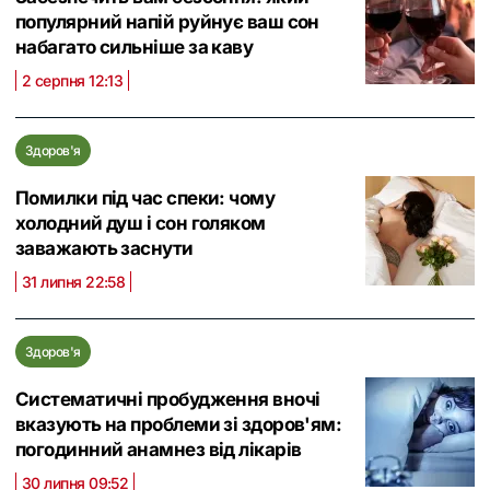
популярний напій руйнує ваш сон
набагато сильніше за каву
2 серпня 12:13
Здоров'я
Помилки під час спеки: чому
холодний душ і сон голяком
заважають заснути
31 липня 22:58
Здоров'я
Систематичні пробудження вночі
вказують на проблеми зі здоров'ям:
погодинний анамнез від лікарів
30 липня 09:52