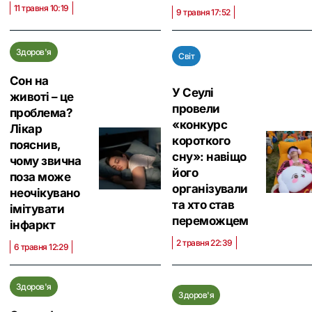
11 травня 10:19
9 травня 17:52
Здоров'я
Світ
Сон на
У Сеулі
животі – це
провели
проблема?
«конкурс
Лікар
короткого
пояснив,
сну»: навіщо
чому звична
його
поза може
організували
неочікувано
та хто став
імітувати
переможцем
інфаркт
2 травня 22:39
6 травня 12:29
Здоров'я
Здоров'я