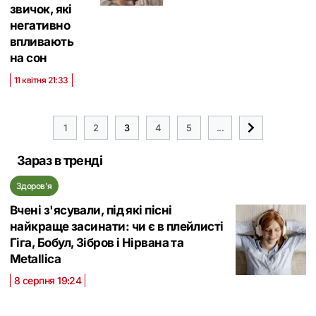
звичок, які
негативно
впливають
на сон
11 квітня 21:33
1
2
3
4
5
...
Зараз в тренді
Здоров'я
Вчені з'ясували, під які пісні
найкраще засинати: чи є в плейлисті
Гіга, Бобул, Зібров і Нірвана та
Metallica
8 серпня 19:24