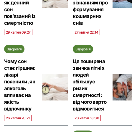
як денний
зізнанням про
сон
формування
пов’язаний із
кошмарних
смертністю
снів
29 квітня 09:27
27 квітня 22:14
Здоров'я
Здоров'я
Чому сон
Ця поширена
стає гіршим:
звичка літніх
лікарі
людей
пояснили, як
збільшує
алкоголь
ризик
впливає на
смертності:
якість
від чого варто
відпочинку
відмовитися
26 квітня 20:21
23 квітня 18:30