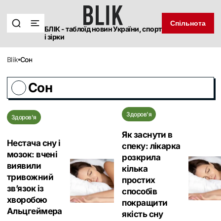
Спільнота
БЛІК - таблоїд новин України, спорт
і зірки
blik
Сон
Сон
Здоров'я
Здоров'я
Як заснути в
Нестача сну і
спеку: лікарка
мозок: вчені
розкрила
виявили
кілька
тривожний
простих
зв’язок із
способів
хворобою
покращити
Альцгеймера
якість сну