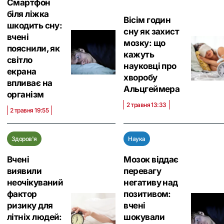
Смартфон
біля ліжка
Вісім годин
шкодить сну:
сну як захист
вчені
мозку: що
пояснили, як
кажуть
світло
науковці про
екрана
хворобу
впливає на
Альцгеймера
організм
2 травня 13:33
2 травня 19:55
Здоров'я
Наука
Вчені
Мозок віддає
виявили
перевагу
неочікуваний
негативу над
фактор
позитивом:
ризику для
вчені
літніх людей:
шокували