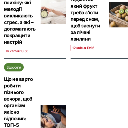
психіку: які
який фрукт
мелодії
треба з’їсти
викликають
перед сном,
стрес, а які –
щоб заснути
допомагають
за лічені
покращити
хвилини
настрій
12 квітня 19:16
16 квітня 13:55
Здоров'я
Що не варто
робити
пізнього
вечора, щоб
організм
якісно
відпочив:
ТОП-5