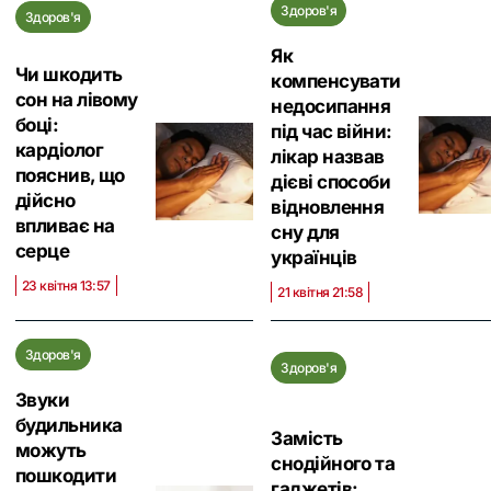
Здоров'я
Здоров'я
Як
Чи шкодить
компенсувати
сон на лівому
недосипання
боці:
під час війни:
кардіолог
лікар назвав
пояснив, що
дієві способи
дійсно
відновлення
впливає на
сну для
серце
українців
23 квітня 13:57
21 квітня 21:58
Здоров'я
Здоров'я
Звуки
будильника
Замість
можуть
снодійного та
пошкодити
гаджетів: