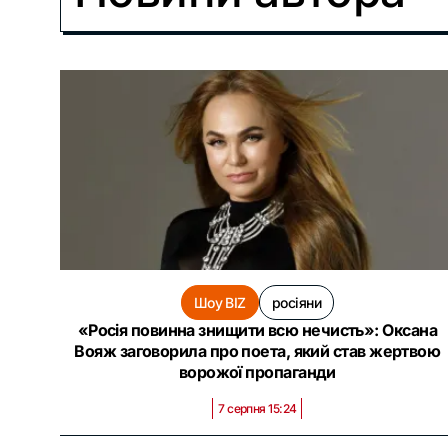
Шоу BIZ
росіяни
«Росія повинна знищити всю нечисть»: Оксана
Вояж заговорила про поета, який став жертвою
ворожої пропаганди
7 серпня 15:24