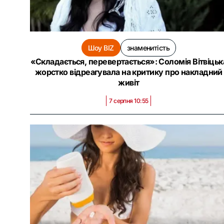
Шоу BIZ
знаменитість
«Складається, перевертається»: Соломія Вітвіцьк
жорстко відреагувала на критику про накладний
живіт
7 серпня 10:55