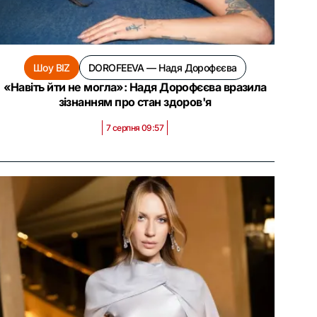
Шоу BIZ
DOROFEEVA — Надя Дорофєєва
«Навіть йти не могла»: Надя Дорофєєва вразила
зізнанням про стан здоров'я
7 серпня 09:57