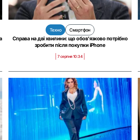
Техно
Смартфон
а
Справа на дві хвилини: що обов'язково потрібно
зробити після покупки iPhone
7 серпня 10:34