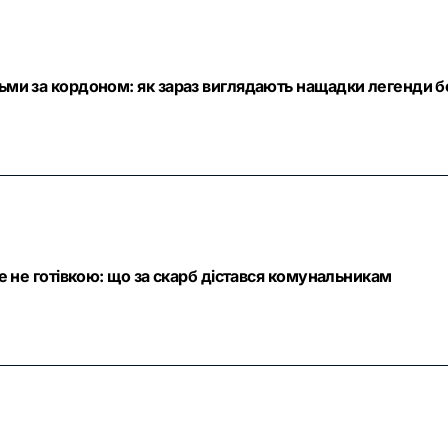
тьми за кордоном: як зараз виглядають нащадки легенди б
ле не готівкою: що за скарб дістався комунальникам