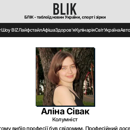
БЛІК - таблоїд новин України, спорт і зірки
т
Шоу BIZ
Лайфстайл
Афіша
Здоров'я
Кулінарія
Світ
Україна
Авт
Аліна Сівак
Колумніст
ому вибір професії був свідомим. Професійний досві