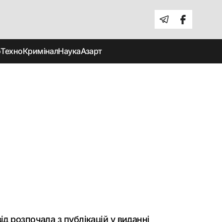
о
Техно
Кримінал
Наука
Азарт
д розпочала з публікацій у виданні