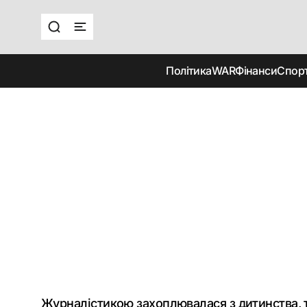
Політика
WAR
Фінанси
Спор
Журналістикою захоплювалася з дитинства, т