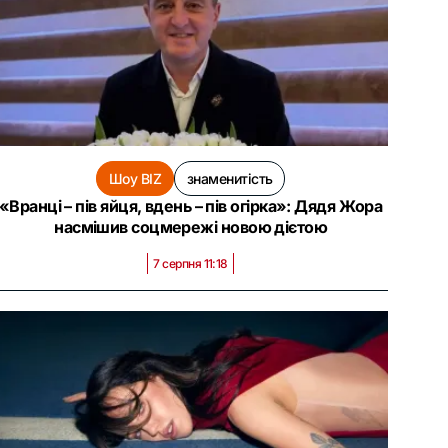
Шоу BIZ
знаменитість
«Вранці – пів яйця, вдень – пів огірка»: Дядя Жора
насмішив соцмережі новою дієтою
7 серпня 11:18