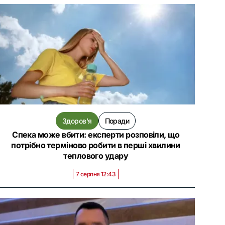
Здоров'я
Поради
Спека може вбити: експерти розповіли, що
потрібно терміново робити в перші хвилини
теплового удару
7 серпня 12:43