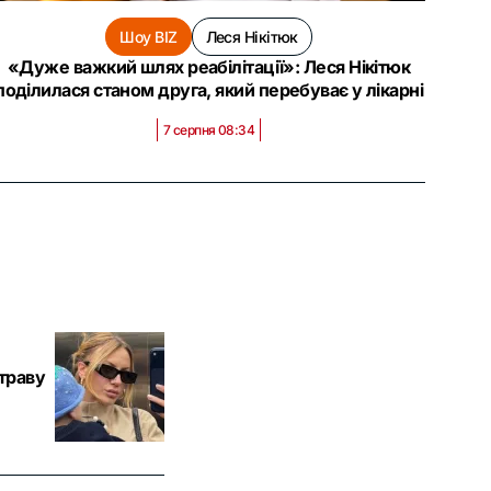
Шоу BIZ
Леся Нікітюк
«Дуже важкий шлях реабілітації»: Леся Нікітюк
поділилася станом друга, який перебуває у лікарні
7 серпня 08:34
траву