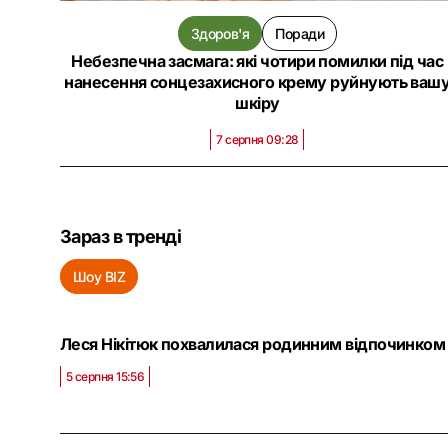
Здоров'я
Поради
Небезпечна засмага: які чотири помилки під час
нанесення сонцезахисного крему руйнують ваш
шкіру
7 серпня 09:28
Зараз в тренді
Шоу BIZ
Леся Нікітюк похвалилася родинним відпочинком 
5 серпня 15:56