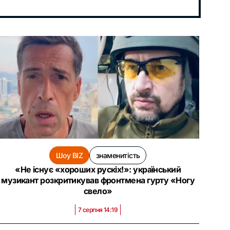
Шоу BIZ
знаменитість
«Не існує «хороших рускіх!»: український
музикант розкритикував фронтмена гурту «Ногу
свело»
7 серпня 14:19