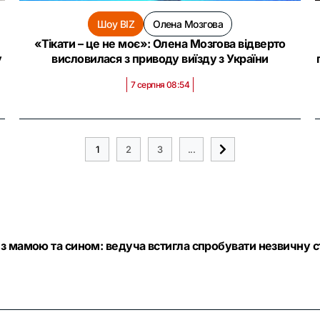
Шоу BIZ
Олена Мозгова
«Тікати – це не моє»: Олена Мозгова відверто
у
висловилася з приводу виїзду з України
7 серпня 08:54
1
2
3
...
з мамою та сином: ведуча встигла спробувати незвичну с