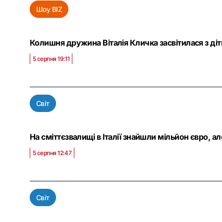
Шоу BIZ
Колишня дружина Віталія Кличка засвітилася з ді
5 серпня 19:11
Світ
На сміттєзвалищі в Італії знайшли мільйон євро, а
5 серпня 12:47
Світ