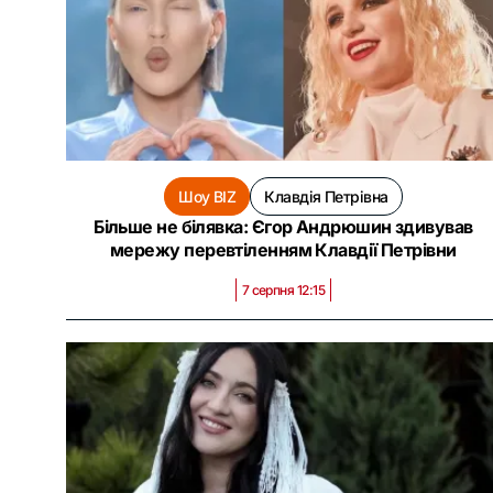
Шоу BIZ
Клавдія Петрівна
Більше не білявка: Єгор Андрюшин здивував
мережу перевтіленням Клавдії Петрівни
7 серпня 12:15