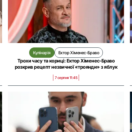
Кулінарія
Ектор Хіменес-Браво
Трохи часу та кориці: Ектор Хіменес-Браво
розкрив рецепт незвичної «троянди» з яблук
7 серпня 11:45