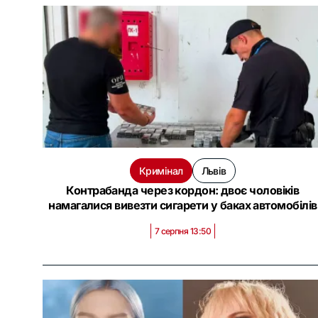
Кримінал
Львів
Контрабанда через кордон: двоє чоловіків
намагалися вивезти сигарети у баках автомобілів
7 серпня 13:50