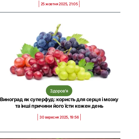
25 жовтня 2025, 21:05
Здоров'я
Виноград як суперфуд: користь для серця і мозку
та інші причини його їсти кожен день
30 вересня 2025, 19:56