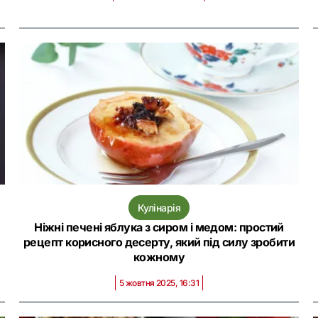
Кулінарія
Ніжні печені яблука з сиром і медом: простий
рецепт корисного десерту, який під силу зробити
кожному
5 жовтня 2025, 16:31