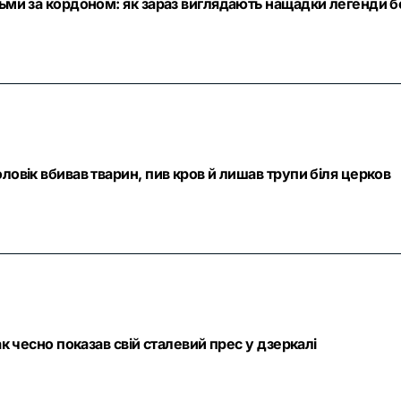
тьми за кордоном: як зараз виглядають нащадки легенди б
ловік вбивав тварин, пив кров й лишав трупи біля церков
ак чесно показав свій сталевий прес у дзеркалі