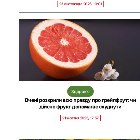
23 листопада 2025, 10:01
Здоров'я
Вчені розкрили всю правду про грейпфрут: чи
дійсно фрукт допомагає схуднути
21 жовтня 2025, 17:57