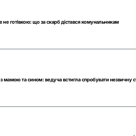
ле не готівкою: що за скарб дістався комунальникам
з мамою та сином: ведуча встигла спробувати незвичну с