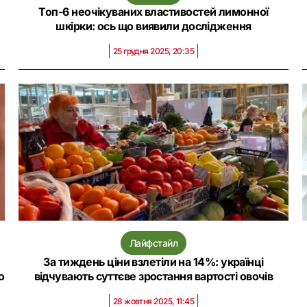
Топ-6 неочікуваних властивостей лимонної
шкірки: ось що виявили дослідження
25 грудня 2025, 20:35
Лайфстайл
За тиждень ціни взлетіли на 14%: українці
о
відчувають суттєве зростання вартості овочів
28 жовтня 2025, 11:45