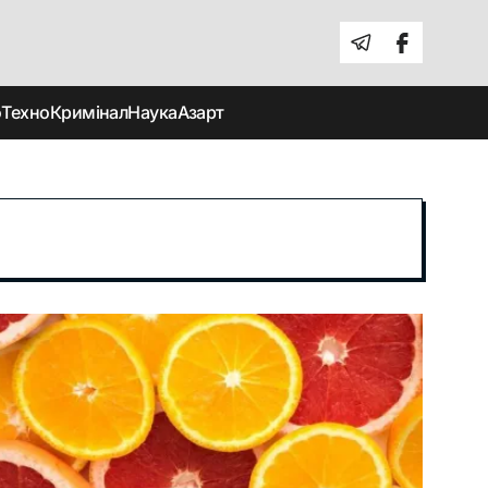
о
Техно
Кримінал
Наука
Азарт