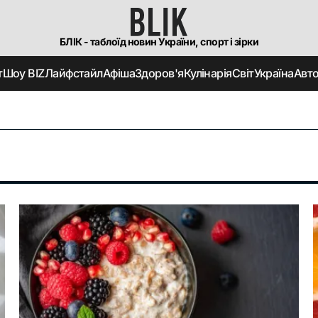
БЛІК - таблоїд новин України, спорт і зірки
т
Шоу BIZ
Лайфстайл
Афіша
Здоров'я
Кулінарія
Світ
Україна
Авт