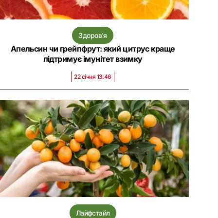
Здоров'я
Апельсин чи грейпфрут: який цитрус краще
підтримує імунітет взимку
22 січня 13:46
Лайфстайл