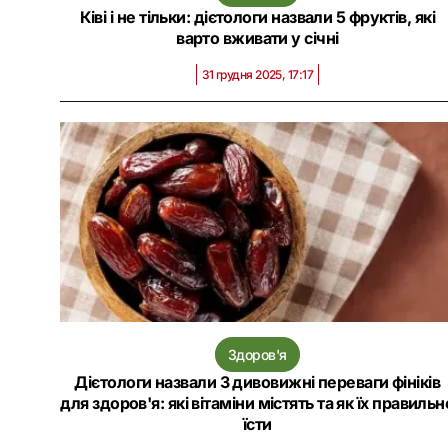
Ківі і не тільки: дієтологи назвали 5 фруктів, які
варто вживати у січні
31 грудня 2025, 17:17
Здоров'я
Дієтологи назвали 3 дивовижні переваги фініків
для здоров'я: які вітаміни містять та як їх правильн
їсти