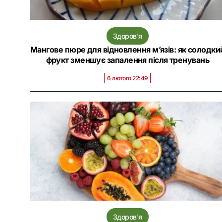
Здоров'я
Мангове пюре для відновлення м’язів: як солодки
фрукт зменшує запалення після тренувань
6 лютого 22:49
Здоров'я