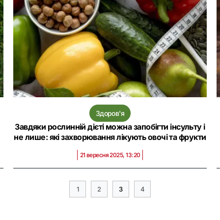
Здоров'я
Завдяки рослинній дієті можна запобігти інсульту і
не лише: які захворювання лікують овочі та фрукти
21 вересня 2025, 13:20
1
2
3
4