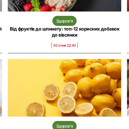
Здоров'я
й
Від фруктів до шпинату: топ-12 корисних добавок
до вівсянки
30 січня 22:43
Здоров'я