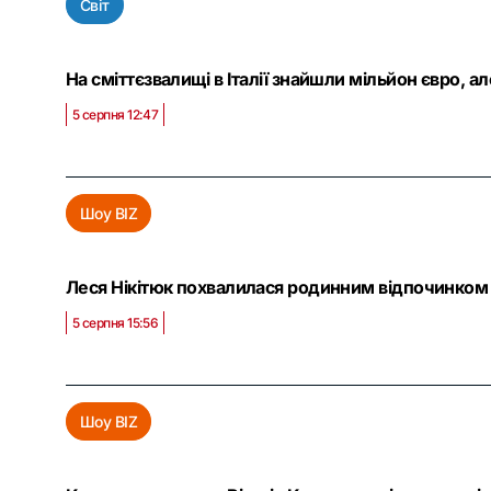
Світ
На сміттєзвалищі в Італії знайшли мільйон євро, а
5 серпня 12:47
Шоу BIZ
Леся Нікітюк похвалилася родинним відпочинком 
5 серпня 15:56
Шоу BIZ