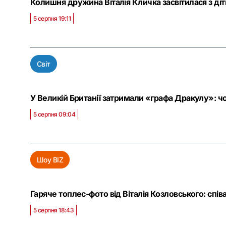
Колишня дружина Віталія Кличка засвітилася з ді
5 серпня 19:11
Світ
У Великій Британії затримали «графа Дракулу»: чо
5 серпня 09:04
Шоу BIZ
Гаряче топлес-фото від Віталія Козловського: спів
5 серпня 18:43