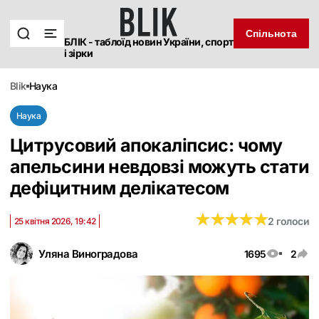
Спільнота
БЛІК - таблоїд новин України, спорт
і зірки
blik
наука
Наука
Цитрусовий апокаліпсис: чому
апельсини невдовзі можуть стати
дефіцитним делікатесом
★
★
★
★
★
★
★
★
★
★
2 голоси
25 квітня 2026, 19:42
Уляна Виноградова
1695
2