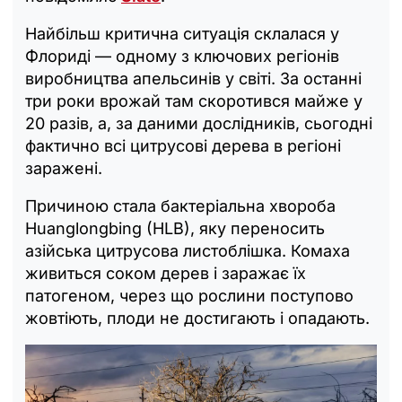
Найбільш критична ситуація склалася у
Флориді — одному з ключових регіонів
виробництва апельсинів у світі. За останні
три роки врожай там скоротився майже у
20 разів, а, за даними дослідників, сьогодні
фактично всі цитрусові дерева в регіоні
заражені.
Причиною стала бактеріальна хвороба
Huanglongbing (HLB), яку переносить
азійська цитрусова листоблішка. Комаха
живиться соком дерев і заражає їх
патогеном, через що рослини поступово
жовтіють, плоди не достигають і опадають.