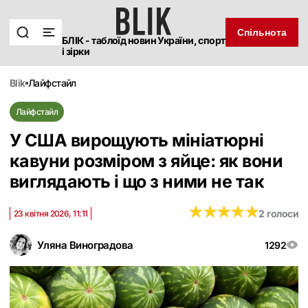
Спільнота
БЛІК - таблоїд новин України, спорт
і зірки
blik
лайфстайл
Лайфстайл
У США вирощують мініатюрні
кавуни розміром з яйце: як вони
виглядають і що з ними не так
★
★
★
★
★
★
★
★
★
★
2 голоси
23 квітня 2026, 11:11
Уляна Виноградова
1292