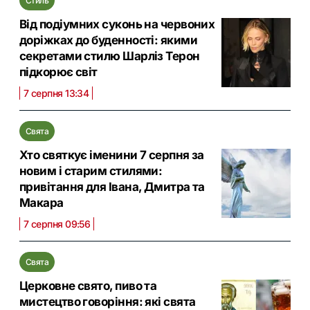
Стиль
Від подіумних суконь на червоних
доріжках до буденності: якими
секретами стилю Шарліз Терон
підкорює світ
7 серпня 13:34
Свята
Хто святкує іменини 7 серпня за
новим і старим стилями:
привітання для Івана, Дмитра та
Макара
7 серпня 09:56
Свята
Церковне свято, пиво та
мистецтво говоріння: які свята