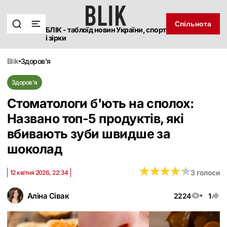
Спільнота
БЛІК - таблоїд новин України, спорт
і зірки
blik
здоров'я
Здоров'я
Стоматологи б'ють на сполох:
Названо топ-5 продуктів, які
вбивають зуби швидше за
шоколад
★
★
★
★
★
★
★
★
★
★
3 голоси
12 квітня 2026, 22:34
Аліна Сівак
2224
1