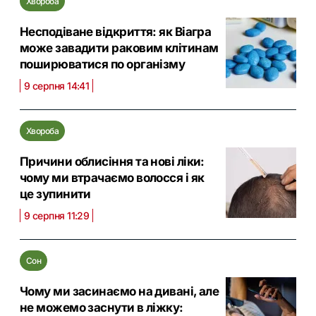
Хвороба
Несподіване відкриття: як Віагра
може завадити раковим клітинам
поширюватися по організму
9 серпня 14:41
Хвороба
Причини облисіння та нові ліки:
чому ми втрачаємо волосся і як
це зупинити
9 серпня 11:29
Сон
Чому ми засинаємо на дивані, але
не можемо заснути в ліжку: