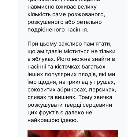
навмисно вживає велику
кількість саме розжованого,
розкушеного або ретельно
подрібненого насіння.
При цьому важливо пам'ятати,
що амігдалін міститься не тільки
в яблуках. Його можна знайти в
насінні та кісточках багатьох
інших популярних плодів, які ми
їмо щодня, наприклад у грушах,
соковитих абрикосах, персиках,
сливах та вишнях. Тому звичка
розкушувати тверді серцевини
цих фруктів є далеко не
найкращою ідеєю.