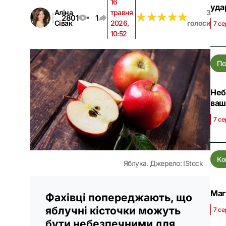
16
уда
Аліна
травня
3
★
★
★
★
★
★
★
★
★
★
2801
1
Сівак
2026,
голоси
7 се
10:52
По
Неб
ваш
7 се
Ко
Яблука. Джерело: IStock
Маг
Фахівці попереджають, що
яблучні кісточки можуть
7 се
бути небезпечними для