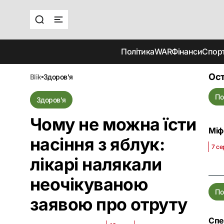
Політика
WAR
Фінанси
Спор
Ост
blik
здоров'я
По
Здоров'я
Чому не можна їсти
Міф
насіння з яблук:
7 се
лікарі налякали
неочікуваною
По
заявою про отруту
Спе