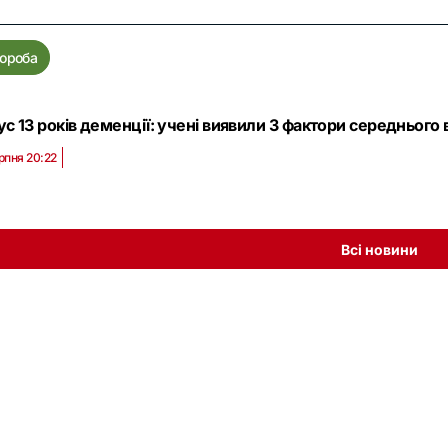
ороба
ус 13 років деменції: учені виявили 3 фактори середнього в
рпня 20:22
Всі новини