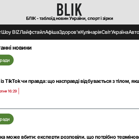
БЛІК - таблоїд новин України, спорт і зірки
т
Шоу BIZ
Лайфстайл
Афіша
Здоров'я
Кулінарія
Світ
Україна
Авт
анні новини
ради
 із TikTok чи правда: що насправді відбувається з тілом, я
рпня 16:29
ради
ка може вбити: експерти розповіли, що потрібно термінов