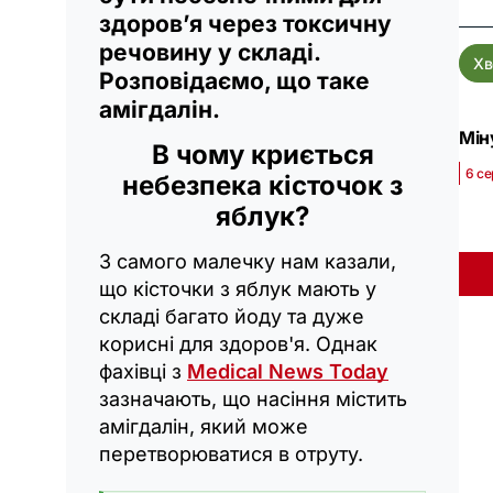
здоров’я через токсичну
речовину у складі.
Хв
Розповідаємо, що таке
амігдалін.
Мін
В чому криється
6 се
небезпека кісточок з
яблук?
З самого малечку нам казали,
що кісточки з яблук мають у
складі багато йоду та дуже
корисні для здоров'я. Однак
фахівці з
Medical News Today
зазначають, що насіння містить
амігдалін, який може
перетворюватися в отруту.