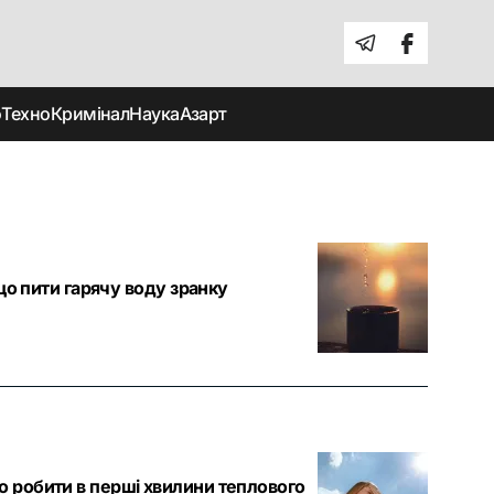
о
Техно
Кримінал
Наука
Азарт
кщо пити гарячу воду зранку
о робити в перші хвилини теплового