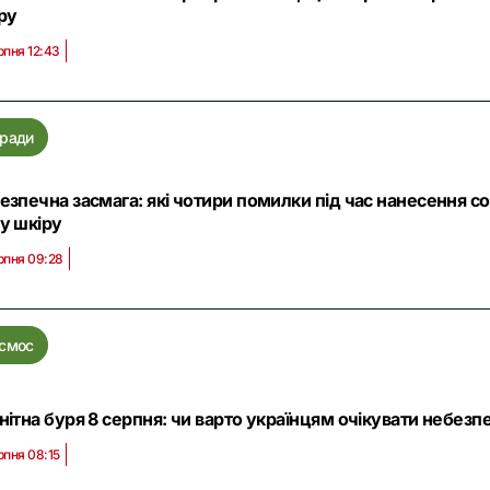
ру
рпня 12:43
ради
езпечна засмага: які чотири помилки під час нанесення 
у шкіру
рпня 09:28
смос
нітна буря 8 серпня: чи варто українцям очікувати небезпе
рпня 08:15