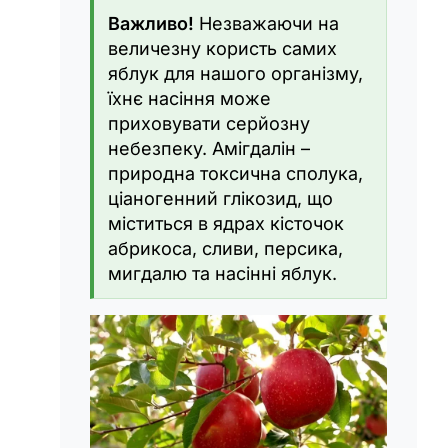
Важливо!
Незважаючи на
величезну користь самих
яблук для нашого організму,
їхнє насіння може
приховувати серйозну
небезпеку. Амігдалін –
природна токсична сполука,
ціаногенний глікозид, що
міститься в ядрах кісточок
абрикоса, сливи, персика,
мигдалю та насінні яблук.