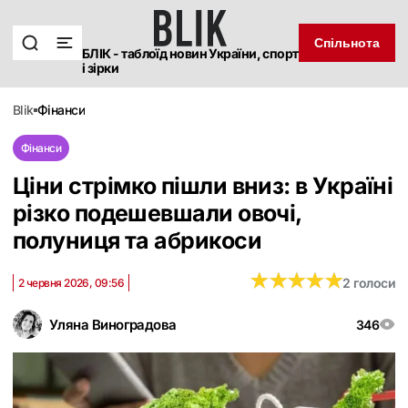
Спільнота
БЛІК - таблоїд новин України, спорт
і зірки
blik
фінанси
Фінанси
Ціни стрімко пішли вниз: в Україні
різко подешевшали овочі,
полуниця та абрикоси
★
★
★
★
★
★
★
★
★
★
2 голоси
2 червня 2026, 09:56
Уляна Виноградова
346