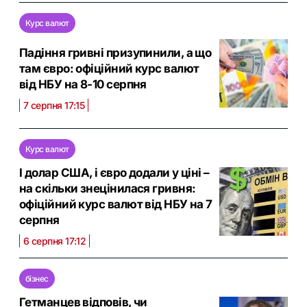
Курс валют
Падіння гривні призупинили, а що
там євро: офіційний курс валют
від НБУ на 8-10 серпня
7 серпня 17:15
Курс валют
І долар США, і євро додали у ціні –
на скільки знецінилася гривня:
офіційний курс валют від НБУ на 7
серпня
6 серпня 17:12
бізнес
Гетманцев відповів, чи