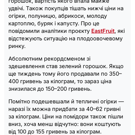
горошок, вартість якого впала майже
удвічі. Також покупців тішать нижчі ціни на
огірки, полуницю, абрикоси, молоду
картоплю, буряк і капусту. Про це
повідомили аналітики проєкту
EastFruit
, які
відстежують ситуацію на плодоовочевому
ринку.
Абсолютним рекордсменом зі
здешевлення став зелений горошок. Якщо
ще тиждень тому його продавали по 350–
400 гривень за кілограм, то зараз ціна
знизилася до 150–200 гривень.
Помітно подешевшали й тепличні огірки —
наразі їх можна придбати за 40–62 гривні
за кілограм. Ціни на помідори також пішли
вниз, хоча менш відчутно: вони коштують
від 100 до 155 гривень за кілограм.