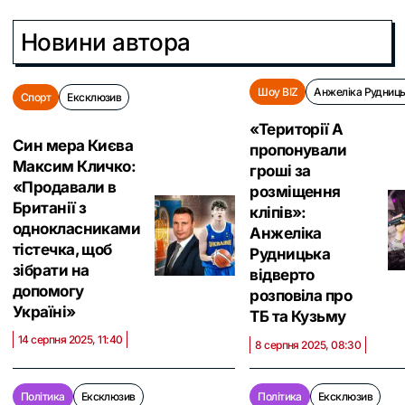
Новини автора
Шоу BIZ
Анжеліка Рудниц
Спорт
Ексклюзив
«Території А
Син мера Києва
пропонували
Максим Кличко:
гроші за
«Продавали в
розміщення
Британії з
кліпів»:
однокласниками
Анжеліка
тістечка, щоб
Рудницька
зібрати на
відверто
допомогу
розповіла про
Україні»
ТБ та Кузьму
14 серпня 2025, 11:40
8 серпня 2025, 08:30
Політика
Ексклюзив
Політика
Ексклюзив