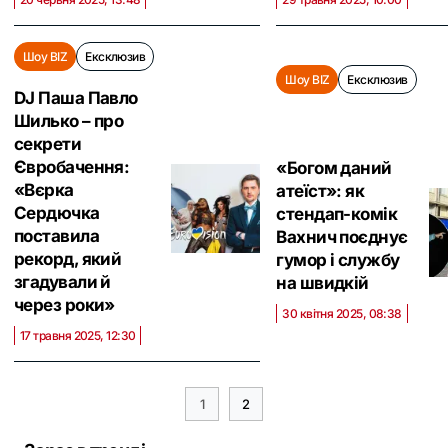
Шоу BIZ
Ексклюзив
Шоу BIZ
Ексклюзив
DJ Паша Павло
Шилько – про
секрети
Євробачення:
«Богом даний
«Вєрка
атеїст»: як
Сердючка
стендап-комік
поставила
Вахнич поєднує
рекорд, який
гумор і службу
згадували й
на швидкій
через роки»
30 квітня 2025, 08:38
17 травня 2025, 12:30
1
2