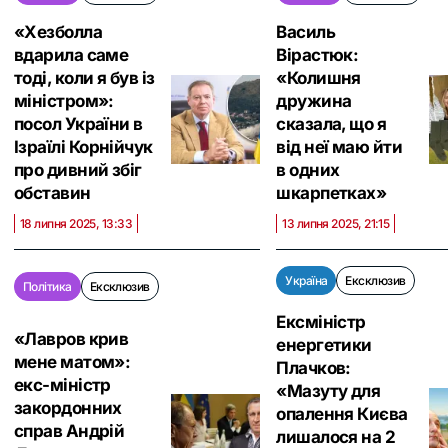
«Хезболла
Василь
вдарила саме
Вірастюк:
тоді, коли я був із
«Колишня
міністром»:
дружина
посол України в
сказала, що я
Ізраїлі Корнійчук
від неї маю йти
про дивний збіг
в одних
обставин
шкарпетках»
18 липня 2025, 13:33
13 липня 2025, 21:15
Україна
Ексклюзив
Політика
Ексклюзив
Ексміністр
«Лавров крив
енергетики
мене матом»:
Плачков:
екс-міністр
«Мазуту для
закордонних
опалення Києва
справ Андрій
лишалося на 2