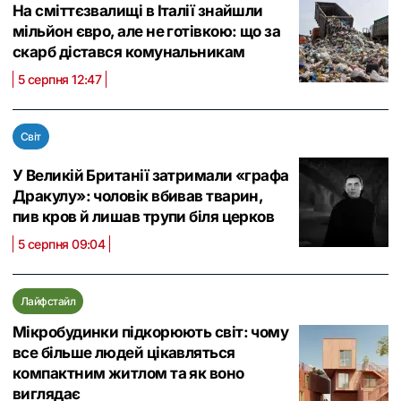
На сміттєзвалищі в Італії знайшли
мільйон євро, але не готівкою: що за
скарб дістався комунальникам
5 серпня 12:47
Світ
У Великій Британії затримали «графа
Дракулу»: чоловік вбивав тварин,
пив кров й лишав трупи біля церков
5 серпня 09:04
Лайфстайл
Мікробудинки підкорюють світ: чому
все більше людей цікавляться
компактним житлом та як воно
виглядає