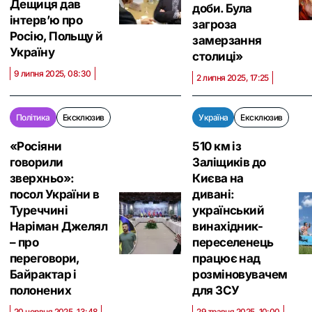
Дещиця дав
доби. Була
інтерв’ю про
загроза
Росію, Польщу й
замерзання
Україну
столиці»
9 липня 2025, 08:30
2 липня 2025, 17:25
Політика
Ексклюзив
Україна
Ексклюзив
«Росіяни
510 км із
говорили
Заліщиків до
зверхньо»:
Києва на
посол України в
дивані:
Туреччині
український
Наріман Джелял
винахідник-
– про
переселенець
переговори,
працює над
Байрактар і
розміновувачем
полонених
для ЗСУ
20 червня 2025, 13:48
29 травня 2025, 10:00