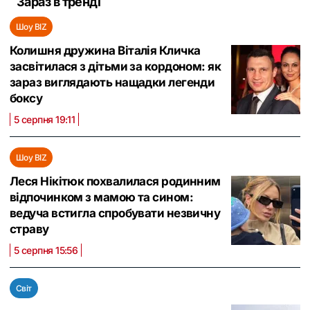
Зараз в тренді
Шоу BIZ
Колишня дружина Віталія Кличка
засвітилася з дітьми за кордоном: як
зараз виглядають нащадки легенди
боксу
5 серпня 19:11
Шоу BIZ
Леся Нікітюк похвалилася родинним
відпочинком з мамою та сином:
ведуча встигла спробувати незвичну
страву
5 серпня 15:56
Світ