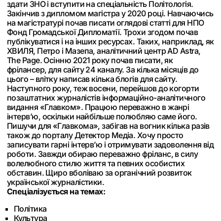
здати ЗНО і вступити на спеціальність Політологія.
Закінчив з дипломом магістра у 2020 році. Навчаючись
на магістратурі почав писати оглядові статті для НПО
Фонд Громадської Дипломатії. Трохи згодом почав
публікуватися і на інших ресурсах. Таких, наприклад, як
ХВИЛЯ, Петро і Мазепа, аналітичний центр AD Astra,
The Page. Осінню 2021 року почав писати, як
фрілансер, для сайту 24 каналу. За кілька місяців до
цього – влітку написав кілька блогів для сайту.
Наступного року, теж восени, перейшов до когорти
позаштатних журналістів інформаційно-аналітичного
видання «Главком». Працюю переважно в жанрі
інтерв’ю, оскільки найбільше полюбляю саме його.
Пишучи для «Главкома», забігав на вогник кілька разів
також до порталу Детектор Медіа. Хочу просто
записувати гарні інтерв’ю і отримувати задоволення від
роботи. Завжди обираю переважно фріланс, в силу
волелюбного стилю життя та певних особистих
обставин. Щиро вболіваю за органічний розвиток
української журналістики.
Спеціалізується на темах:
Політика
Культура