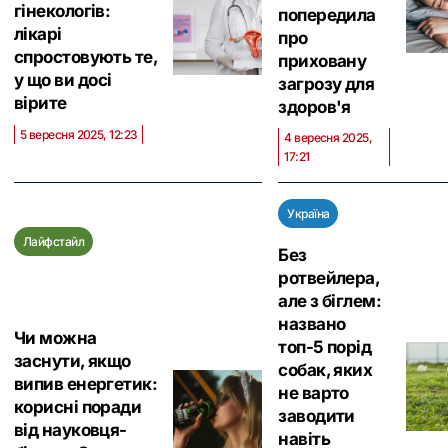
гінекологів:
попередила
лікарі
про
спростовують те,
приховану
у що ви досі
загрозу для
вірите
здоров'я
5 вересня 2025, 12:23
4 вересня 2025,
17:21
Україна
Лайфстайл
Без
ротвейлера,
але з біглем:
названо
Чи можна
топ-5 порід
заснути, якщо
собак, яких
випив енергетик:
не варто
корисні поради
заводити
від науковця-
навіть