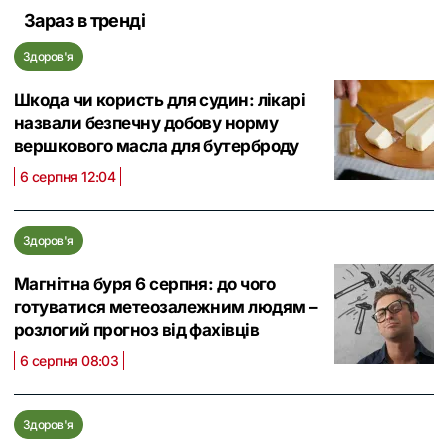
Зараз в тренді
Здоров'я
Шкода чи користь для судин: лікарі
назвали безпечну добову норму
вершкового масла для бутерброду
6 серпня 12:04
Здоров'я
Магнітна буря 6 серпня: до чого
готуватися метеозалежним людям –
розлогий прогноз від фахівців
6 серпня 08:03
Здоров'я