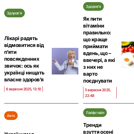
Здоров'я
Здоров'я
Як пити
вітаміни
правильно:
Лікарі радять
що краще
відмовитися від
приймати
п’яти
вдень, що –
повсякденних
ввечері, а які
звичок: ось як
з них не
українці нищать
варто
власне здоров’я
поєднувати
6 вересня 2025, 13:10
5 вересня 2025,
22:48
Лайфстайл
Авто
Тренди
взуття осені