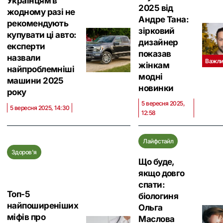
Українцям в
2025 від
жодному разі не
Андре Тана:
рекомендують
зірковий
купувати ці авто:
дизайнер
експерти
показав
назвали
Важли
жінкам
найпроблемніші
модні
машини 2025
новинки
року
5 вересня 2025,
5 вересня 2025, 14:30
12:58
Лайфстайл
Здоров'я
Що буде,
якщо довго
спати:
Топ-5
біологиня
найпоширеніших
Ольга
міфів про
Маслова