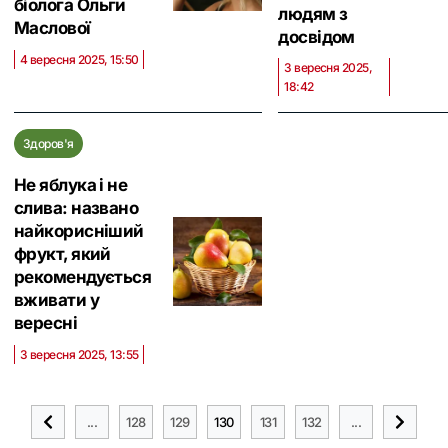
біолога Ольги
людям з
Маслової
досвідом
4 вересня 2025, 15:50
3 вересня 2025,
18:42
Здоров'я
Не яблука і не
слива: названо
найкорисніший
фрукт, який
рекомендується
вживати у
вересні
3 вересня 2025, 13:55
...
128
129
130
131
132
...