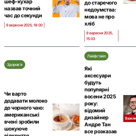
шеф-кухар
до старечого
назвав точний
недоумства:
час до секунди
мова не про
хліб
9 вересня 2025, 18:00
9 вересня 2025,
15:03
Лайфстайл
Здоров'я
Які
аксесуари
будуть
популярні
Чи варто
восени 2025
додавати молоко
року:
до чорного чаю:
відомий
американські
дизайнер
Важли
вчені зробили
Андре Тан
шокуюче
все розказав
відкриття