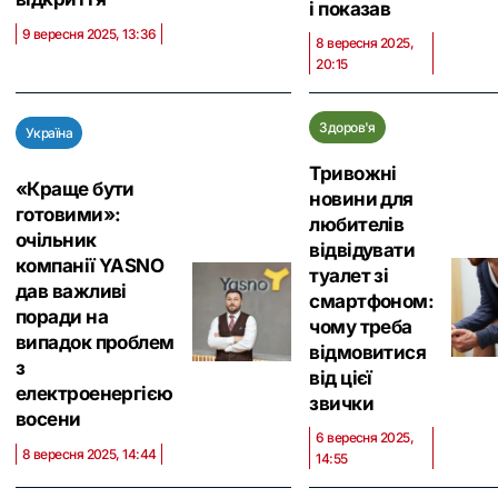
і показав
9 вересня 2025, 13:36
8 вересня 2025,
20:15
Здоров'я
Україна
Тривожні
«Краще бути
новини для
готовими»:
любителів
очільник
відвідувати
компанії YASNO
туалет зі
дав важливі
смартфоном:
поради на
чому треба
випадок проблем
відмовитися
з
від цієї
електроенергією
звички
восени
6 вересня 2025,
8 вересня 2025, 14:44
14:55