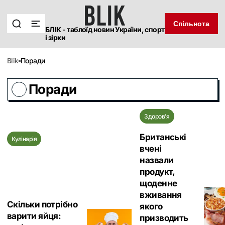
Спільнота
БЛІК - таблоїд новин України, спорт
і зірки
blik
Поради
Поради
Здоров'я
Британські
Кулінарія
вчені
назвали
продукт,
щоденне
вживання
Скільки потрібно
якого
варити яйця:
призводить