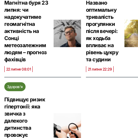
Магнітна буря 23
Названо
липня: чи
оптимальну
надокучатиме
тривалість
геомагнітна
прогулянки
активність на
після вечері:
Сонці
як ходьба
метеозалежним
впливає на
людям – прогноз
рівень цукру
фахівців
та судини
22 липня 08:01
21 липня 22:29
Здоров'я
Підвищує ризик
гіпертонії: яка
звичка з
далекого
дитинства
провокує