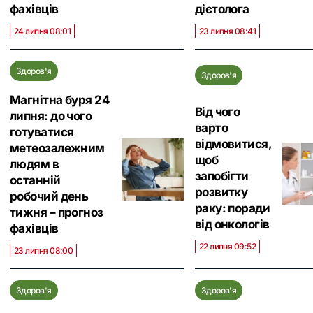
фахівців
дієтолога
24 липня 08:01
23 липня 08:41
Здоров'я
Здоров'я
Магнітна буря 24
Від чого
липня: до чого
варто
готуватися
відмовитися,
метеозалежним
щоб
людям в
запобігти
останній
розвитку
робочий день
раку: поради
тижня – прогноз
від онкологів
фахівців
22 липня 09:52
23 липня 08:00
Здоров'я
Здоров'я