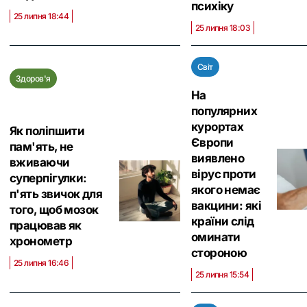
психіку
25 липня 18:44
25 липня 18:03
Світ
Здоров'я
На
популярних
курортах
Як поліпшити
Європи
пам'ять, не
виявлено
вживаючи
вірус проти
суперпігулки:
якого немає
п'ять звичок для
вакцини: які
того, щоб мозок
країни слід
працював як
оминати
хронометр
стороною
25 липня 16:46
25 липня 15:54