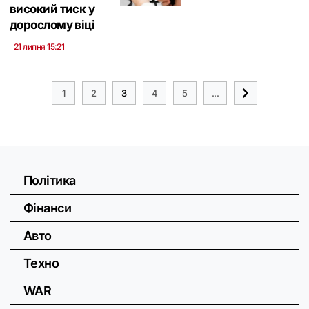
високий тиск у
дорослому віці
21 липня 15:21
1
2
3
4
5
...
Політика
Фінанси
Авто
Техно
WAR