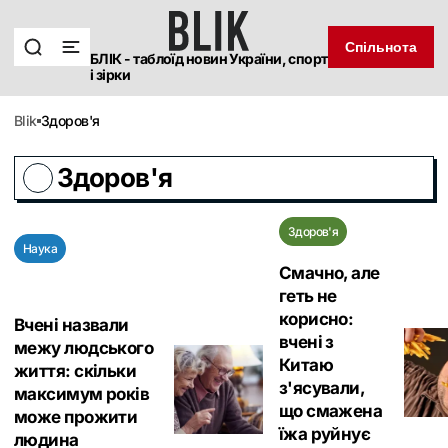
Спільнота
БЛІК - таблоїд новин України, спорт
і зірки
blik
Здоров'я
Здоров'я
Здоров'я
Наука
Смачно, але
геть не
корисно:
Вчені назвали
вчені з
межу людського
Китаю
життя: скільки
з'ясували,
максимум років
що смажена
може прожити
їжа руйнує
людина