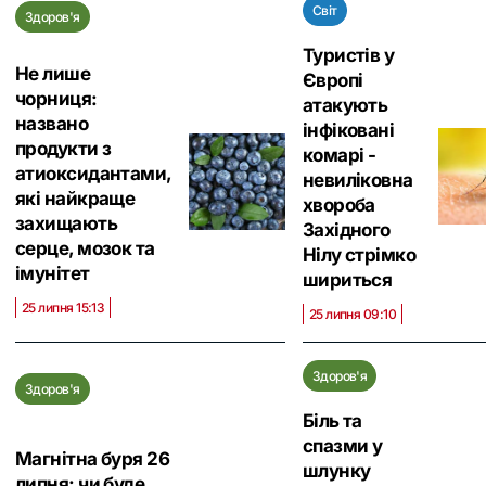
Світ
Здоров'я
Туристів у
Не лише
Європі
чорниця:
атакують
названо
інфіковані
продукти з
комарі -
атиоксидантами,
невиліковна
які найкраще
хвороба
захищають
Західного
серце, мозок та
Нілу стрімко
імунітет
шириться
25 липня 15:13
25 липня 09:10
Здоров'я
Здоров'я
Біль та
спазми у
Магнітна буря 26
шлунку
липня: чи буде