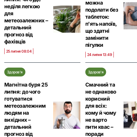
можна
неділя легкою
подолати без
для
таблеток:
метеозалежних –
п'ять напоїв,
детальний
що здатні
прогноз від
замінити
фахівців
пігулки
25 липня 08:04
24 липня 13:49
Здоров'я
Здоров'я
Магнітна буря 25
Смачний та
липня: до чого
не однаково
готуватися
корисний
метеозалежним
для всіх:
людям на
кому й чому
вихідних –
не варто
детальний
пити квас –
прогноз від
поради