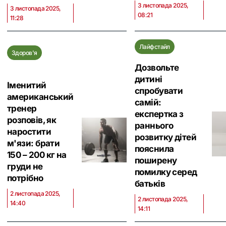
3 листопада 2025,
3 листопада 2025,
08:21
11:28
Лайфстайл
Здоров'я
Дозвольте
дитині
Іменитий
спробувати
американський
самій:
тренер
експертка з
розповів, як
раннього
наростити
розвитку дітей
м'язи: брати
пояснила
150 – 200 кг на
поширену
груди не
помилку серед
потрібно
батьків
2 листопада 2025,
2 листопада 2025,
14:40
14:11