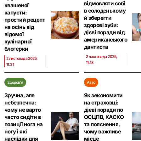
відмовляти собі
квашеної
в солоденькому
капусти:
й зберегти
простий рецепт
здорові зуби:
на осінь від
дієві поради від
відомої
американського
кулінарної
дантиста
блогерки
2 листопада 2025,
2 листопада 2025,
11:18
11:31
Здоров'я
Авто
Зручна, але
Як зекономити
небезпечна:
на страховці:
чому не варто
дієві поради по
часто сидіти в
ОСЦПВ, КАСКО
позиції нога на
та пояснення,
ногу і які
чому важливе
наслідки для
місце