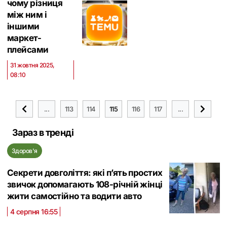
чому різниця
між ним і
іншими
маркет-
плейсами
31 жовтня 2025,
08:10
...
113
114
115
116
117
...
Зараз в тренді
Здоров'я
Секрети довголіття: які п’ять простих
звичок допомагають 108-річній жінці
жити самостійно та водити авто
4 серпня 16:55