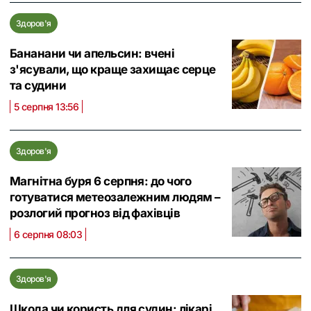
Здоров'я
Бананани чи апельсин: вчені
з'ясували, що краще захищає серце
та судини
5 серпня 13:56
Здоров'я
Магнітна буря 6 серпня: до чого
готуватися метеозалежним людям –
розлогий прогноз від фахівців
6 серпня 08:03
Здоров'я
Шкода чи користь для судин: лікарі