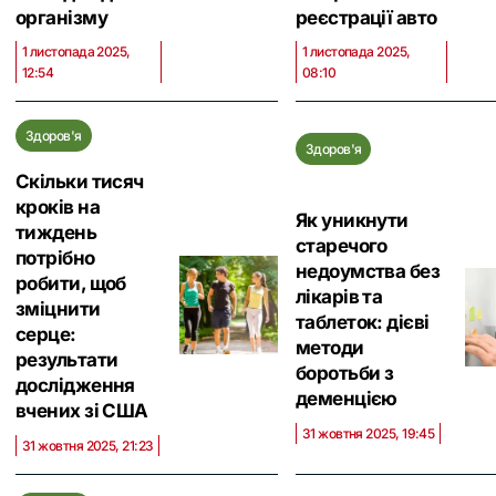
організму
реєстрації авто
1 листопада 2025,
1 листопада 2025,
12:54
08:10
Здоров'я
Здоров'я
Скільки тисяч
кроків на
Як уникнути
тиждень
старечого
потрібно
недоумства без
робити, щоб
лікарів та
зміцнити
таблеток: дієві
серце:
методи
результати
боротьби з
дослідження
деменцією
вчених зі США
31 жовтня 2025, 19:45
31 жовтня 2025, 21:23