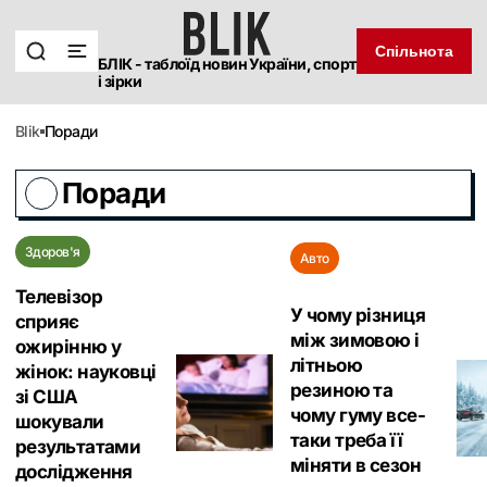
Спільнота
БЛІК - таблоїд новин України, спорт
і зірки
blik
Поради
Поради
Здоров'я
Авто
Телевізор
У чому різниця
сприяє
між зимовою і
ожирінню у
літньою
жінок: науковці
резиною та
зі США
чому гуму все-
шокували
таки треба її
результатами
міняти в сезон
дослідження