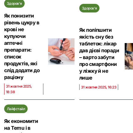
Здоров'я
Здоров'я
Як понизити
рівень цукру в
крові не
Як поліпшити
купуючи
якість сну без
аптечні
таблеток: лікар
препарати:
дав дієві поради
список
– варто забути
продуктів, які
про смартфони
слід додати до
у ліжку й не
раціону
лише
31 жовтня 2025,
31 жовтня 2025, 16:23
18:38
Лайфстайл
Як економити
на Temu і в