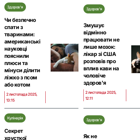
Здоров'я
Здоров'я
Чи безпечно
Змушує
спати з
відмінно
тваринами:
працювати не
американські
лише мозок:
науковці
лікар зі США
пояснили
розповів про
плюси та
вплив кави на
мінуси ділити
чоловіче
ліжко з псом
здоров'я
або котом
2 листопада 2025,
2 листопада 2025,
12:11
13:15
Кулінарія
Здоров'я
Секрет
Як не
хрусткої