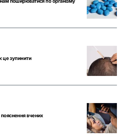
тинам поширюватися по організму
як це зупинити
: пояснення вчених