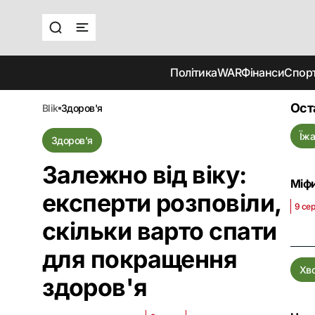
Політика
WAR
Фінанси
Спор
Ост
blik
здоров'я
Їж
Здоров'я
Залежно від віку:
Міфи
експерти розповіли,
9 сер
скільки варто спати
для покращення
Хв
здоров'я