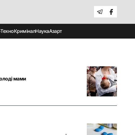
о
Техно
Кримінал
Наука
Азарт
молоді мами