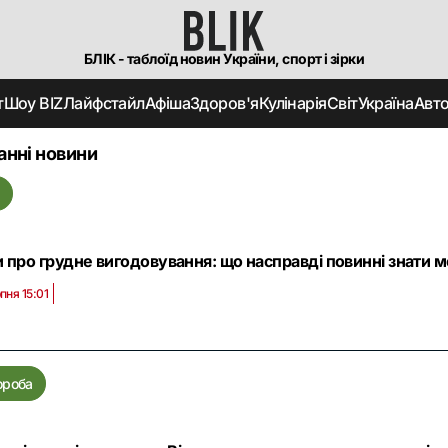
БЛІК - таблоїд новин України, спорт і зірки
т
Шоу BIZ
Лайфстайл
Афіша
Здоров'я
Кулінарія
Світ
Україна
Авт
анні новини
а
 про грудне вигодовування: що насправді повинні знати 
пня 15:01
ороба