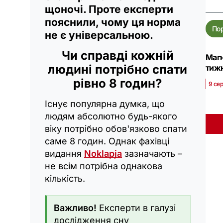
щоночі. Проте експерти
пояснили, чому ця норма
По
не є універсальною.
Чи справді кожній
Магн
людині потрібно спати
тижн
рівно 8 годин?
9 сер
Існує популярна думка, що
людям абсолютно будь-якого
віку потрібно обов'язково спати
саме 8 годин. Однак фахівці
видання
Noklapja
зазначають –
не всім потрібна однакова
кількість.
Важливо!
Експерти в галузі
дослідження сну