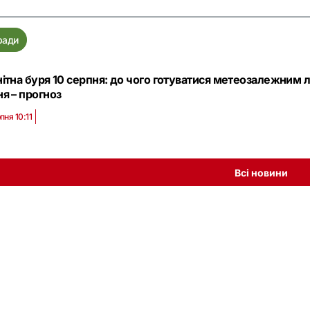
ради
ітна буря 10 серпня: до чого готуватися метеозалежним
я – прогноз
пня 10:11
Всі новини