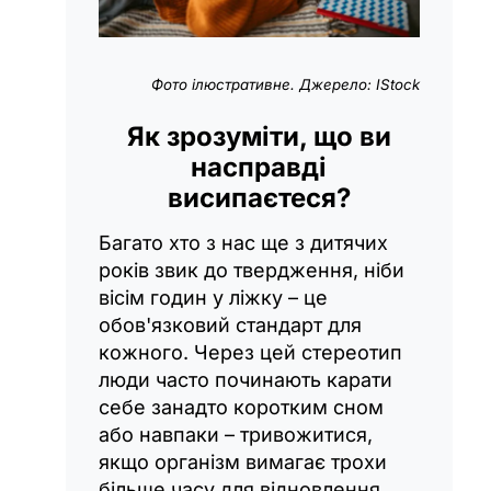
Фото ілюстративне. Джерело: IStock
Як зрозуміти, що ви
насправді
висипаєтеся?
Багато хто з нас ще з дитячих
років звик до твердження, ніби
вісім годин у ліжку – це
обов'язковий стандарт для
кожного. Через цей стереотип
люди часто починають карати
себе занадто коротким сном
або навпаки – тривожитися,
якщо організм вимагає трохи
більше часу для відновлення