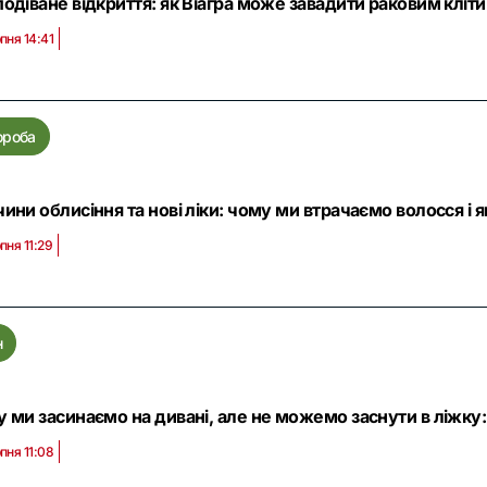
одіване відкриття: як Віагра може завадити раковим клі
пня 14:41
ороба
ини облисіння та нові ліки: чому ми втрачаємо волосся і 
пня 11:29
н
 ми засинаємо на дивані, але не можемо заснути в ліжку
пня 11:08