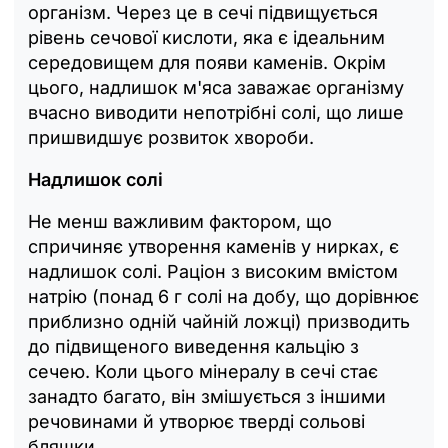
організм. Через це в сечі підвищується
рівень сечової кислоти, яка є ідеальним
середовищем для появи каменів. Окрім
цього, надлишок м'яса заважає організму
вчасно виводити непотрібні солі, що лише
пришвидшує розвиток хвороби.
Надлишок солі
Не менш важливим фактором, що
спричиняє утворення каменів у нирках, є
надлишок солі. Раціон з високим вмістом
натрію (понад 6 г солі на добу, що дорівнює
приблизно одній чайній ложці) призводить
до підвищеного виведення кальцію з
сечею. Коли цього мінералу в сечі стає
занадто багато, він змішується з іншими
речовинами й утворює тверді сольові
бляшки.