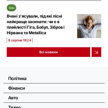
Сон
Вчені з'ясували, під які пісні
найкраще засинати: чи є в
плейлисті Гіга, Бобул, Зібров і
Нірвана та Metallica
8 серпня 19:24
Всі новини
Політика
Фінанси
Авто
Техно