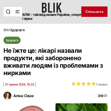
Спільнота
БЛІК - таблоїд новин України, спорт
і зірки
blik
здоров'я
Здоров'я
Не їжте це: лікарі назвали
продукти, які заборонено
вживати людям із проблемами з
нирками
★
★
★
★
★
★
★
★
★
★
1 голос
31 травня 2026, 18:23
Аліна Сівак
316