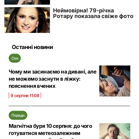
Останні новини
Сон
Чому ми засинаємо на дивані, але
не можемо заснути в ліжку:
пояснення вчених
9 серпня 11:08
Поради
Магнітна буря 10 серпня: до чого
готуватися метеозалежним