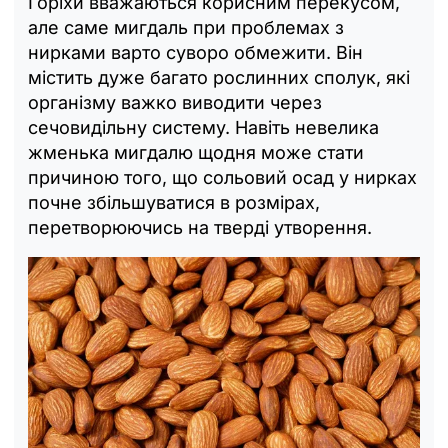
Горіхи вважаються корисним перекусом,
але саме мигдаль при проблемах з
нирками варто суворо обмежити. Він
містить дуже багато рослинних сполук, які
організму важко виводити через
сечовидільну систему. Навіть невелика
жменька мигдалю щодня може стати
причиною того, що сольовий осад у нирках
почне збільшуватися в розмірах,
перетворюючись на тверді утворення.