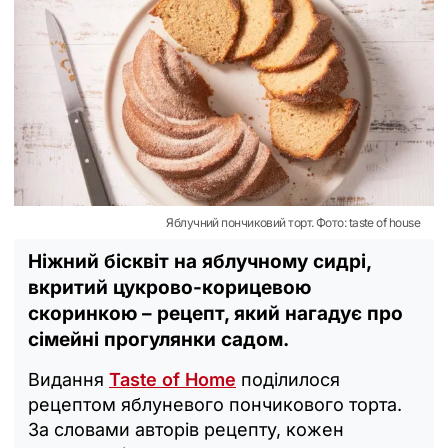
Яблучний пончиковий торт. Фото: taste of house
Ніжний бісквіт на яблучному сидрі,
вкритий цукрово-корицевою
скоринкою – рецепт, який нагадує про
сімейні прогулянки садом.
Видання
Taste of Home
поділилося
рецептом яблуневого пончикового торта.
За словами авторів рецепту, кожен