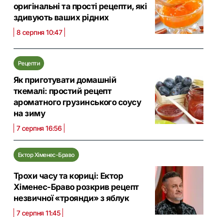
оригінальні та прості рецепти, які
здивують ваших рідних
8 серпня 10:47
Рецепти
Як приготувати домашній
ткемалі: простий рецепт
ароматного грузинського соусу
на зиму
7 серпня 16:56
Ектор Хіменес-Браво
Трохи часу та кориці: Ектор
Хіменес-Браво розкрив рецепт
незвичної «троянди» з яблук
7 серпня 11:45