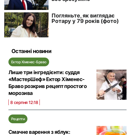
Останні новини
Ектор Хіменес-Браво
Лише три інгредієнти: суддя
«МастерШеф» Ектор Хіменес-
Браво розкрив рецепт простого
морозива
8 серпня 12:18
Рецепти
Смачне варення з яблук: