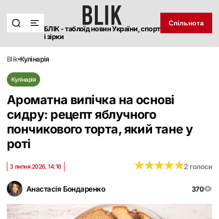
Спільнота
БЛІК - таблоїд новин України, спорт
і зірки
blik
кулінарія
Кулінарія
Ароматна випічка на основі
сидру: рецепт яблучного
пончикового торта, який тане у
роті
★
★
★
★
★
★
★
★
★
★
2 голоси
3 липня 2026, 14:16
Анастасія Бондаренко
370