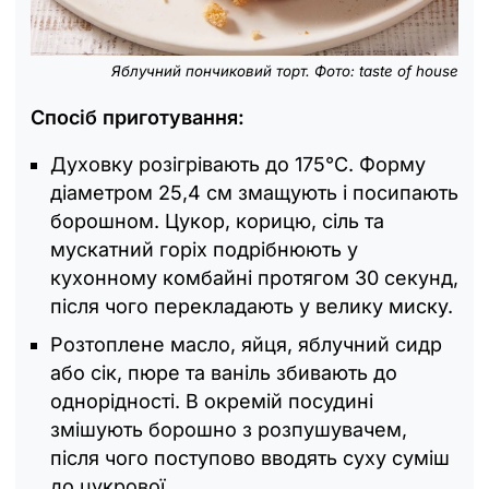
Яблучний пончиковий торт. Фото: taste of house
Спосіб приготування:
Духовку розігрівають до 175°C. Форму
діаметром 25,4 см змащують і посипають
борошном. Цукор, корицю, сіль та
мускатний горіх подрібнюють у
кухонному комбайні протягом 30 секунд,
після чого перекладають у велику миску.
Розтоплене масло, яйця, яблучний сидр
або сік, пюре та ваніль збивають до
однорідності. В окремій посудині
змішують борошно з розпушувачем,
після чого поступово вводять суху суміш
до цукрової.