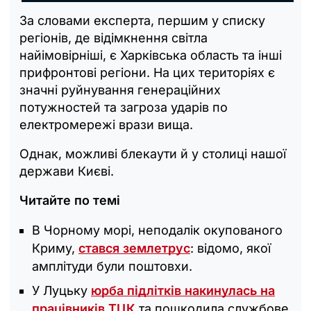
За словами експерта, першим у списку
регіонів, де відімкнення світла
найімовірніші, є Харківська область та інші
прифронтові регіони. На цих територіях є
значні руйнування генераційних
потужностей та загроза ударів по
електромережі врази вища.
Однак, можливі блекаути й у столиці нашої
держави Києві.
Читайте по темі
В Чорному морі, неподалік окупованого
Криму,
стався землетрус
: відомо, якої
амплітуди були поштовхи.
У Луцьку
юрба підлітків накинулась на
працівників ТЦК
та пошкодила службове