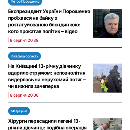
Петро Порошенко
Експрезидент України Порошенко
проїхався на байку з
розтатуйованою блондинкою:
кого прокатав політик – відео
8 серпня 20:39
Київська область
На Київщині 13-річну дівчинку
вдарило струмом: неповнолітня
видерлась на нерухомий потяг –
чи вижила зачеперка
8 серпня 20:08
Медицина
Хірурги пересадили легені 13-
річній дівчинці: подібна операція