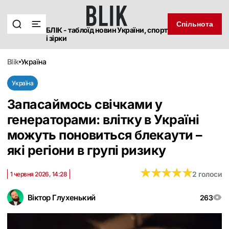
Спільнота
БЛІК - таблоїд новин України, спорт
і зірки
blik
україна
Україна
Запасаймось свічками у
генераторами: влітку в Україні
можуть поновиться блекаути –
які регіони в групі ризику
★
★
★
★
★
★
★
★
★
★
2 голоси
1 червня 2026, 14:28
Віктор Глухенький
263