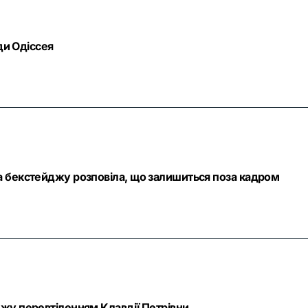
ди Одіссея
а бекстейджу розповіла, що залишиться поза кадром
жу перевтіленням Клавдії Петрівни