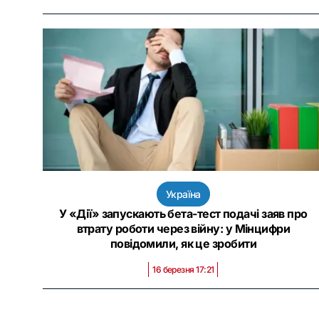
Україна
У «Дії» запускають бета-тест подачі заяв про
втрату роботи через війну: у Мінцифри
повідомили, як це зробити
16 березня 17:21