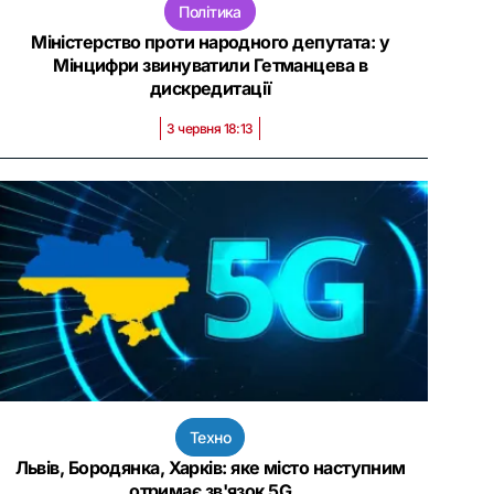
Політика
Міністерство проти народного депутата: у
Мінцифри звинуватили Гетманцева в
дискредитації
3 червня 18:13
Техно
Львів, Бородянка, Харків: яке місто наступним
отримає зв'язок 5G