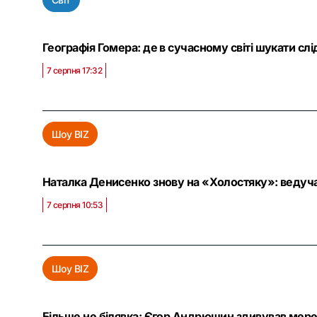
Географія Гомера: де в сучасному світі шукати слі
7 серпня 17:32
Шоу BIZ
Наталка Денисенко знову на «Холостяку»: ведуч
7 серпня 10:53
Шоу BIZ
Більше не білявка: Єгор Андрюшин здивував мере