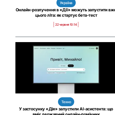
Україна
Онлайн-розлучення в «Дії» можуть запустити вж
цього літа: як стартує бета-тест
22 червня 10:14
Техно
У застосунку «Дія» запустили AI-асистента: що
вміє державний онлайн-помічник