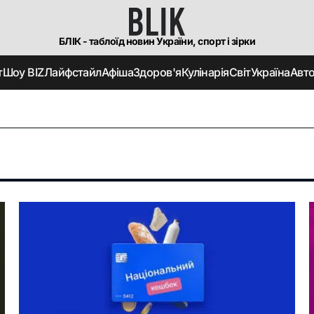
БЛІК - таблоїд новин України, спорт і зірки
т
Шоу BIZ
Лайфстайл
Афіша
Здоров'я
Кулінарія
Світ
Україна
Авт