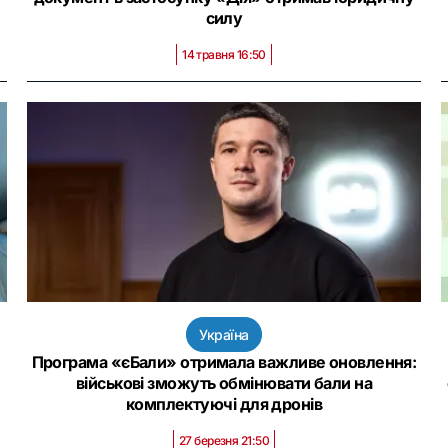
силу
14 травня 16:50
Україна
Програма «єБали» отримала важливе оновлення:
військові зможуть обмінювати бали на
комплектуючі для дронів
27 березня 21:50