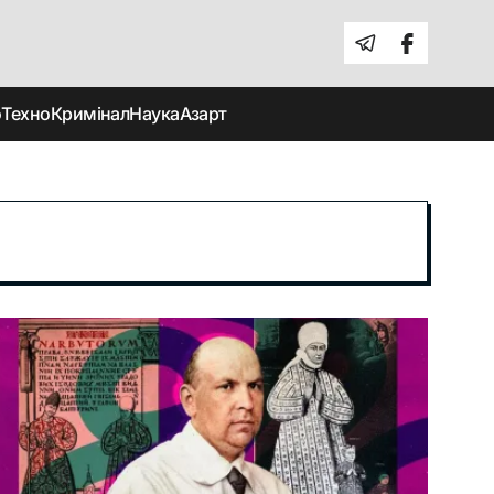
о
Техно
Кримінал
Наука
Азарт