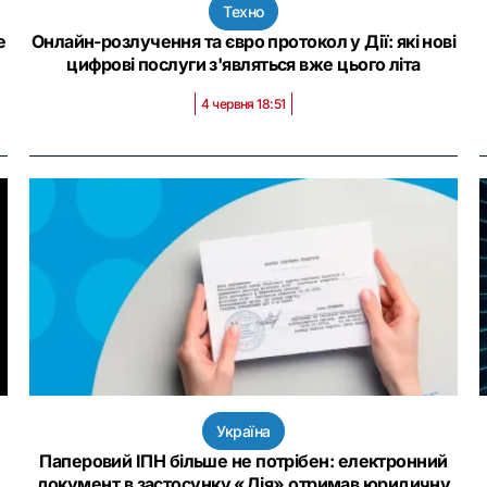
Техно
е
Онлайн-розлучення та євро протокол у Дії: які нові
цифрові послуги з'являться вже цього літа
4 червня 18:51
Україна
Паперовий ІПН більше не потрібен: електронний
документ в застосунку «Дія» отримав юридичну