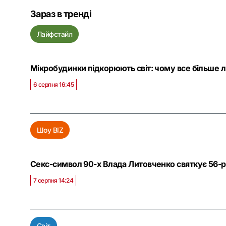
Зараз в тренді
Лайфстайл
Мікробудинки підкорюють світ: чому все більше 
6 серпня 16:45
Шоу BIZ
Секс-символ 90-х Влада Литовченко святкує 56-рі
7 серпня 14:24
Світ