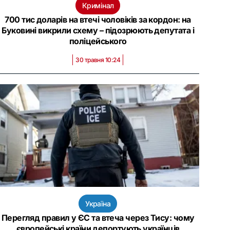
Кримінал
700 тис доларів на втечі чоловіків за кордон: на
Буковині викрили схему – підозрюють депутата і
поліцейського
30 травня 10:24
Україна
Перегляд правил у ЄС та втеча через Тису: чому
європейські країни депортують українців