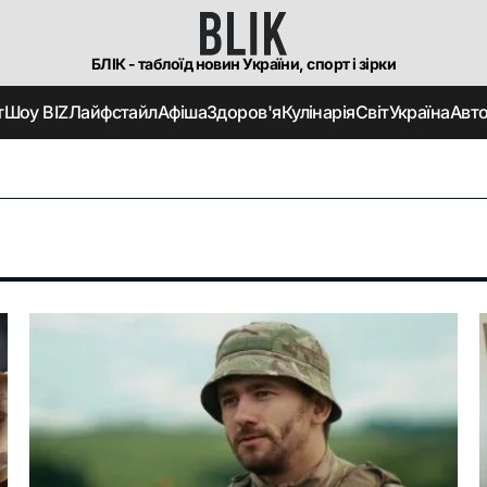
БЛІК - таблоїд новин України, спорт і зірки
т
Шоу BIZ
Лайфстайл
Афіша
Здоров'я
Кулінарія
Світ
Україна
Авт