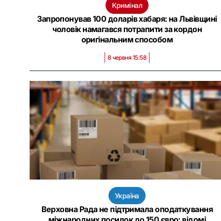
Кримінал
Запропонував 100 доларів хабаря: на Львівщині
чоловік намагався потрапити за кордон
оригінальним способом
8 червня 15:58
Україна
Верховна Рада не підтримала оподаткування
міжнародних посилок до 150 євро: відомі