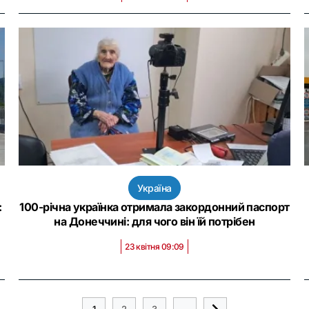
Україна
:
100-річна українка отримала закордонний паспорт
на Донеччині: для чого він їй потрібен
23 квітня 09:09
1
2
3
...