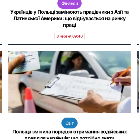
Фінанси
Українців у Польщі замінюють працівники з Азії та
Латинської Америки: що відбувається на ринку
праці
8 червня 09:40
Світ
Польща змінила порядок отримання водійських
прав для українців: що потрібно знати