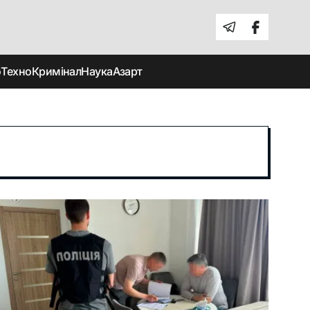
о
Техно
Кримінал
Наука
Азарт