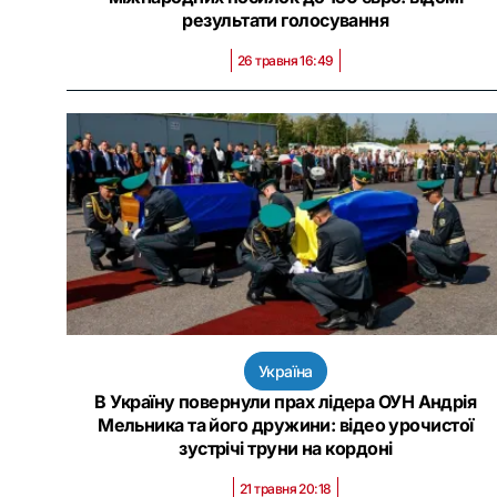
результати голосування
26 травня 16:49
Україна
В Україну повернули прах лідера ОУН Андрія
Мельника та його дружини: відео урочистої
зустрічі труни на кордоні
21 травня 20:18