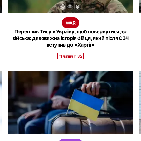
WAR
Переплив Тису в Україну, щоб повернутися до
війська: дивовижна історія бійця, який після СЗЧ
вступив до «Хартії»
11 липня 11:32