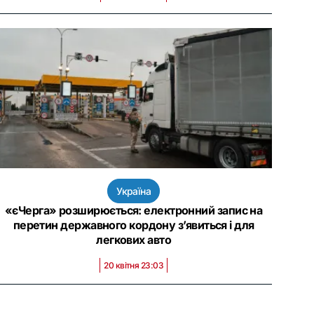
Україна
«єЧерга» розширюється: електронний запис на
перетин державного кордону з’явиться і для
легкових авто
20 квітня 23:03