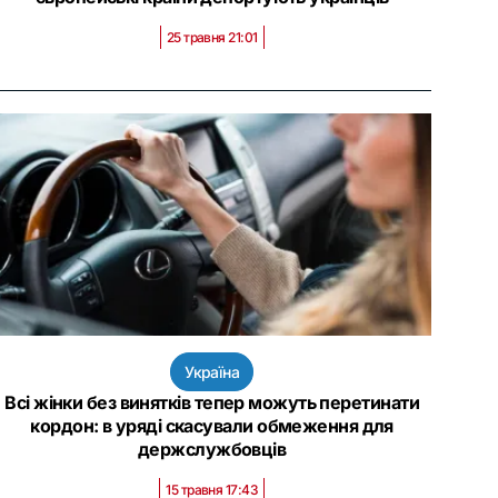
25 травня 21:01
Україна
Всі жінки без винятків тепер можуть перетинати
кордон: в уряді скасували обмеження для
держслужбовців
15 травня 17:43