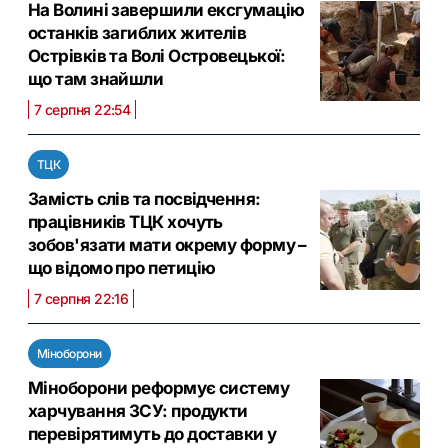
На Волині завершили ексгумацію
останків загиблих жителів
Острівків та Волі Островецької:
що там знайшли
7 серпня 22:54
ТЦК
Замість слів та посвідчення:
працівників ТЦК хочуть
зобов'язати мати окрему форму –
що відомо про петицію
7 серпня 22:16
Міноборони
Міноборони реформує систему
харчування ЗСУ: продукти
перевірятимуть до доставки у