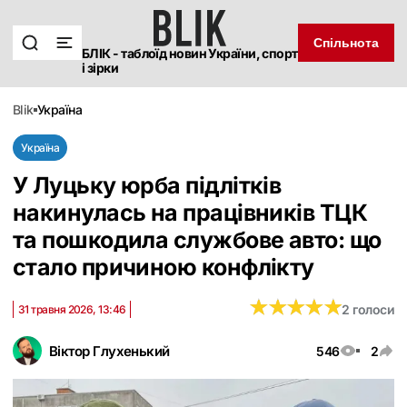
Спільнота
БЛІК - таблоїд новин України, спорт
і зірки
blik
україна
Україна
У Луцьку юрба підлітків
накинулась на працівників ТЦК
та пошкодила службове авто: що
стало причиною конфлікту
★
★
★
★
★
★
★
★
★
★
2 голоси
31 травня 2026, 13:46
Віктор Глухенький
546
2