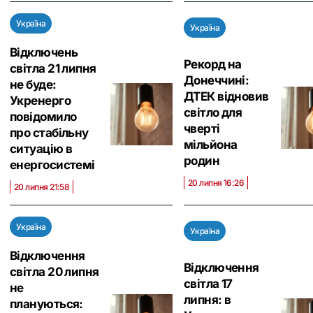
Україна
Україна
Відключень
Рекорд на
світла 21 липня
Донеччині:
не буде:
ДТЕК відновив
Укренерго
світло для
повідомило
чверті
про стабільну
мільйона
ситуацію в
родин
енергосистемі
20 липня 16:26
20 липня 21:58
Україна
Україна
Відключення
Відключення
світла 20 липня
світла 17
не
липня: в
плануються: