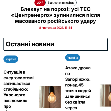
WAR
Відключення світла
Блекаут на порозі: усі ТЕС
«Центренерго» зупинилися після
масованого російського удару
8 листопада 2025, 16:54
Останні новини
Україна
Україна
Атака дрона
Ситуація в
по
енергосистемі
Запоріжжю:
залишається
понад 45
стабільною:
тисяч людей
Укренерго
залишилися
повідомило
без світла
про
через