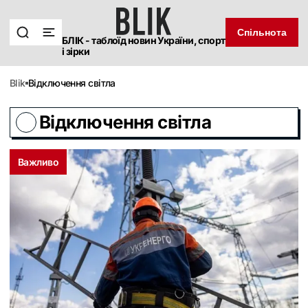
Спільнота
БЛІК - таблоїд новин України, спорт
і зірки
blik
Відключення світла
Відключення світла
Важливо