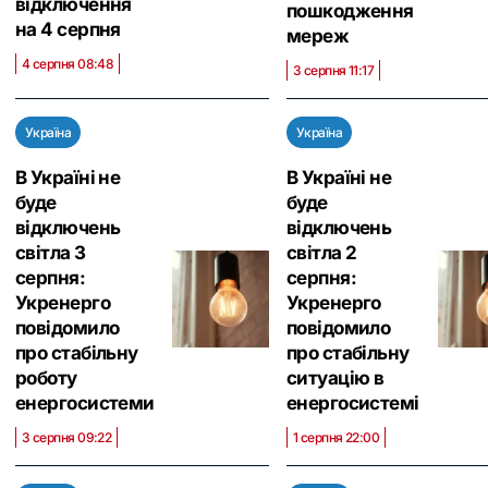
відключення
пошкодження
на 4 серпня
мереж
4 серпня 08:48
3 серпня 11:17
Україна
Україна
В Україні не
В Україні не
буде
буде
відключень
відключень
світла 3
світла 2
серпня:
серпня:
Укренерго
Укренерго
повідомило
повідомило
про стабільну
про стабільну
роботу
ситуацію в
енергосистеми
енергосистемі
3 серпня 09:22
1 серпня 22:00