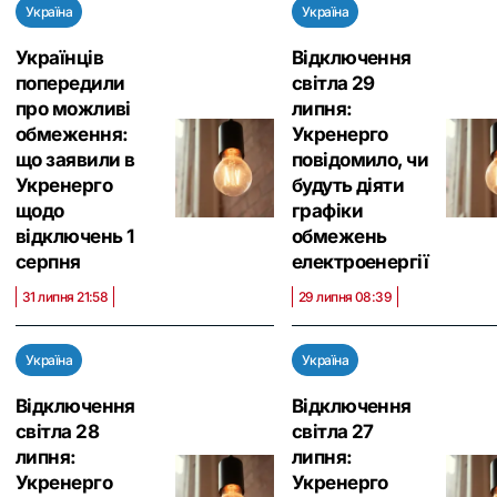
Україна
Україна
Українців
Відключення
попередили
світла 29
про можливі
липня:
обмеження:
Укренерго
що заявили в
повідомило, чи
Укренерго
будуть діяти
щодо
графіки
відключень 1
обмежень
серпня
електроенергії
31 липня 21:58
29 липня 08:39
Україна
Україна
Відключення
Відключення
світла 28
світла 27
липня:
липня:
Укренерго
Укренерго