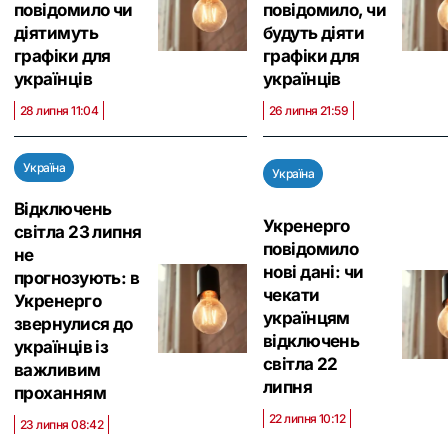
повідомило чи
повідомило, чи
діятимуть
будуть діяти
графіки для
графіки для
українців
українців
28 липня 11:04
26 липня 21:59
Україна
Україна
Відключень
Укренерго
світла 23 липня
повідомило
не
нові дані: чи
прогнозують: в
чекати
Укренерго
українцям
звернулися до
відключень
українців із
світла 22
важливим
липня
проханням
22 липня 10:12
23 липня 08:42