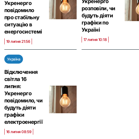
Укренерго
Укренерго
розповіли, чи
повідомило
будуть діяти
про стабільну
графіки по
ситуацію в
Україні
енергосистемі
17 липня 10:18
19 липня 21:56
Україна
Відключення
світла 16
липня:
Укренерго
повідомило, чи
будуть діяти
графіки
електроенергії
16 липня 08:59