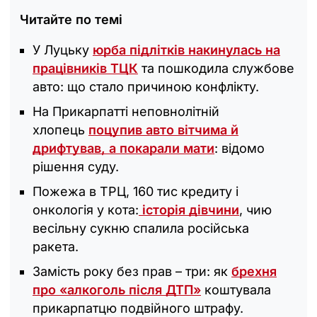
Читайте по темі
У Луцьку
юрба підлітків накинулась на
працівників ТЦК
та пошкодила службове
авто: що стало причиною конфлікту.
На Прикарпатті неповнолітній
хлопець
поцупив авто вітчима й
дрифтував, а покарали мати
: відомо
рішення суду.
Пожежа в ТРЦ, 160 тис кредиту і
онкологія у кота:
історія дівчини
, чию
весільну сукню спалила російська
ракета.
Замість року без прав – три: як
брехня
про «алкоголь після ДТП»
коштувала
прикарпатцю подвійного штрафу.