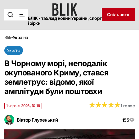
Спільнота
БЛІК - таблоїд новин України, спорт
і зірки
blik
україна
Україна
В Чорному морі, неподалік
окупованого Криму, стався
землетрус: відомо, якої
амплітуди були поштовхи
★
★
★
★
★
★
★
★
★
★
1 голос
1 червня 2026, 10:19
Віктор Глухенький
155