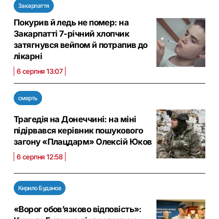
Закарпаття
Покурив й ледь не помер: на
Закарпатті 7-річний хлопчик
затягнувся вейпом й потрапив до
лікарні
6 серпня 13:07
смерть
Трагедія на Донеччині: на міні
підірвався керівник пошукового
загону «Плацдарм» Олексій Юков
6 серпня 12:58
Кирило Буданов
«Ворог обов’язково відповість»: