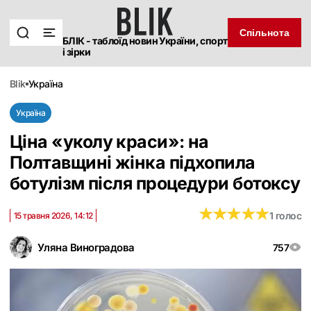
Спільнота
БЛІК - таблоїд новин України, спорт
і зірки
blik
україна
Україна
Ціна «уколу краси»: на
Полтавщині жінка підхопила
ботулізм після процедури ботоксу
★
★
★
★
★
★
★
★
★
★
1 голос
15 травня 2026, 14:12
Уляна Виноградова
757