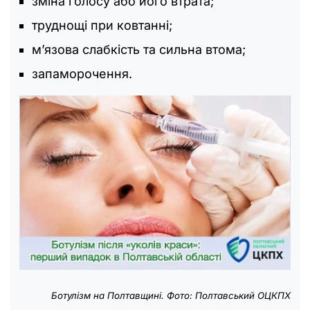
зміна голосу або його втрата;
труднощі при ковтанні;
м’язова слабкість та сильна втома;
запаморочення.
Ботулізм на Полтавщині. Фото: Полтавський ОЦКПХ