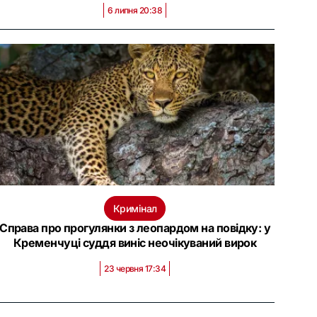
6 липня 20:38
Кримінал
Справа про прогулянки з леопардом на повідку: у
Кременчуці суддя виніс неочікуваний вирок
23 червня 17:34