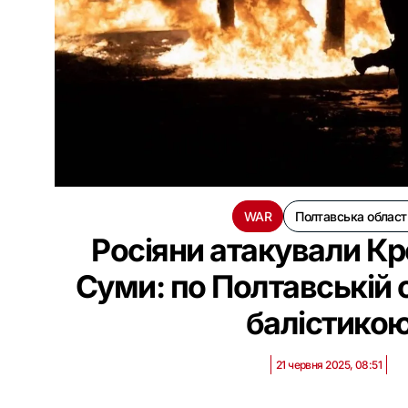
WAR
Полтавська област
Росіяни атакували Кр
Суми: по Полтавській 
балістико
21 червня 2025, 08:51