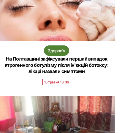
Здоров'я
На Полтавщині зафіксували перший випадок
ятрогенного ботулізму після ін'єкцій ботоксу:
лікарі назвали симптоми
15 травня 18:06