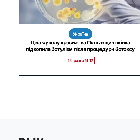
Україна
Ціна «уколу краси»: на Полтавщині жінка
підхопила ботулізм після процедури ботоксу
15 травня 14:12