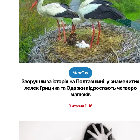
Україна
Зворушлива історія на Полтавщині: у знаменитих
лелек Грицика та Одарки підростають четверо
малюків
9 червня 11:16