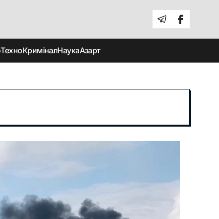
о
Техно
Кримінал
Наука
Азарт