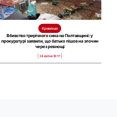
Кримінал
Вбивство трирічного сина на Полтавщині: у
прокуратурі заявили, що батько пішов на злочин
через ревнощі
24 квітня 16:17