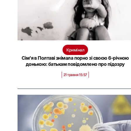
Кримінал
Сім'я в Полтаві знімала порно зі своєю 6-річною
донькою: батькам повідомлено про підозру
21 травня 15:57