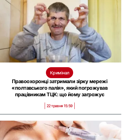
Кримінал
Правоохоронці затримали зірку мережі
«полтавського палія», який погрожував
працівникам ТЦК: що йому загрожує
22 травня 15:59