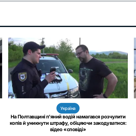
Україна
На Полтавщині п'яний водій намагався розчулити
копів й уникнути штрафу, обіцяючи закодуватися:
відео «сповіді»