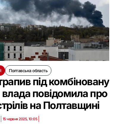
R
Полтавська область
рапив під комбіновану
 влада повідомила про
стрілів на Полтавщині
15 червня 2025, 10:05