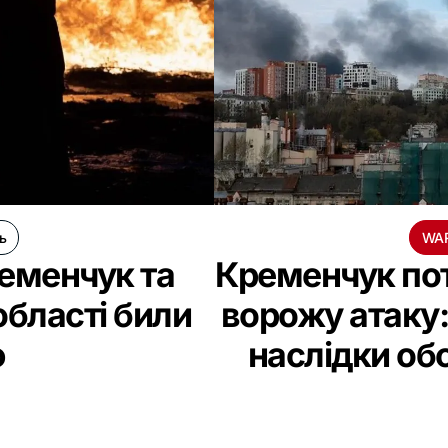
ь
WA
еменчук та
Кременчук пот
області били
ворожу атаку:
ю
наслідки об