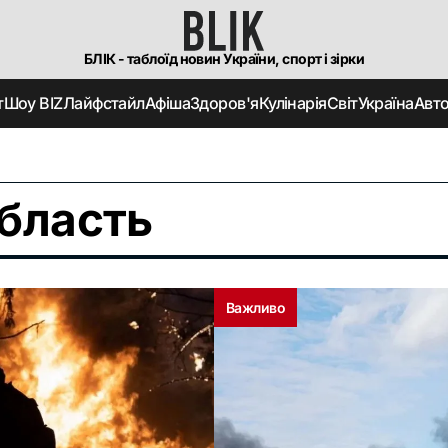
БЛІК - таблоїд новин України, спорт і зірки
т
Шоу BIZ
Лайфстайл
Афіша
Здоров'я
Кулінарія
Світ
Україна
Авт
бласть
Важливо