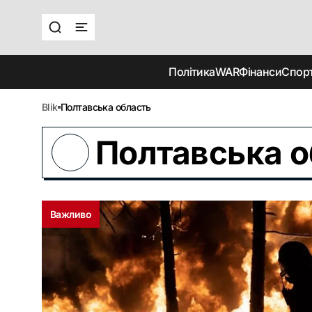
Політика
WAR
Фінанси
Спор
blik
Полтавська область
Полтавська о
Важливо