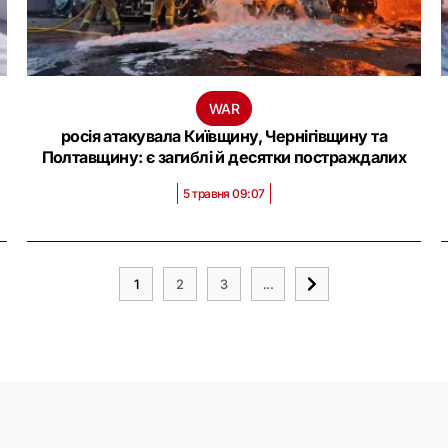
WAR
росія атакувала Київщину, Чернігівщину та
Полтавщину: є загиблі й десятки постраждалих
5 травня 09:07
1
2
3
...