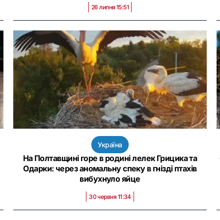
26 липня 15:51
Україна
На Полтавщині горе в родині лелек Грицика та
Одарки: через аномальну спеку в гнізді птахів
вибухнуло яйце
30 червня 11:34