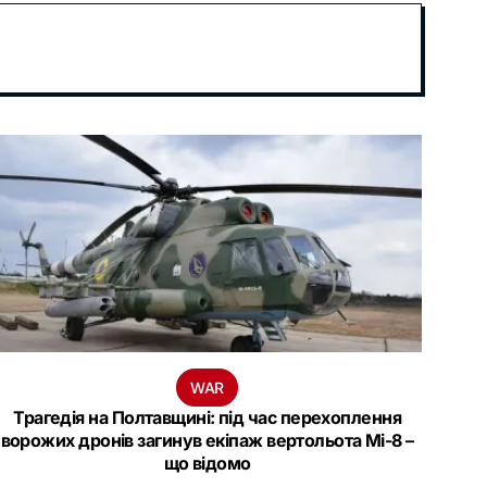
WAR
Трагедія на Полтавщині: під час перехоплення
ворожих дронів загинув екіпаж вертольота Мі-8 –
що відомо