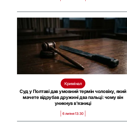
Кримінал
Суд у Полтаві дав умовний термін чоловіку, який
мачете відрубав дружині два пальці: чому він
уникнув в'язниці
6 липня 13:30