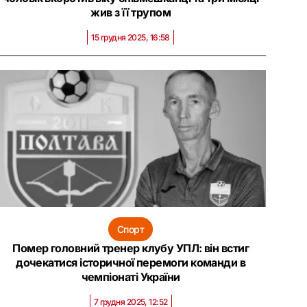
жив з її трупом
15 грудня 2025, 16:58
Спорт
Помер головний тренер клубу УПЛ: він встиг
дочекатися історичної перемоги команди в
чемпіонаті України
7 грудня 2025, 12:52