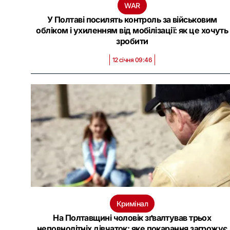
WAR
У Полтаві посилять контроль за військовим
обліком і ухиленням від мобілізації: як це хочуть
зробити
12 січня 09:46
Кримінал
На Полтавщині чоловік зґвалтував трьох
неповнолітніх дівчаток: яке покарання загрожує