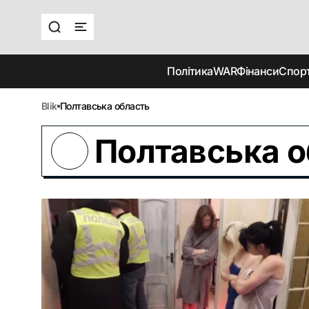
Політика
WAR
Фінанси
Спор
blik
Полтавська область
Полтавська о