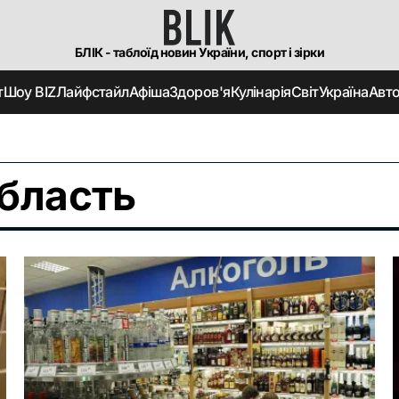
БЛІК - таблоїд новин України, спорт і зірки
т
Шоу BIZ
Лайфстайл
Афіша
Здоров'я
Кулінарія
Світ
Україна
Авт
бласть