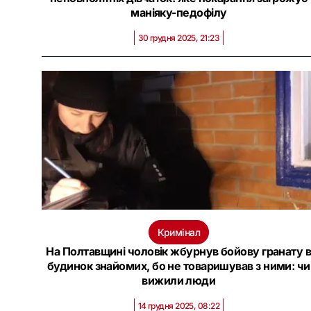
маніяку-педофілу
30 грудня 2025, 21:23
Кримінал
На Полтавщині чоловік жбурнув бойову гранату 
будинок знайомих, бо не товаришував з ними: чи
вижили люди
14 грудня 2025, 08:22