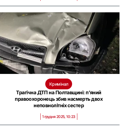
Кримінал
Трагічна ДТП на Полтавщині: п'яний
правоохоронець збив насмерть двох
неповнолітніх сестер
1 грудня 2025, 10:23