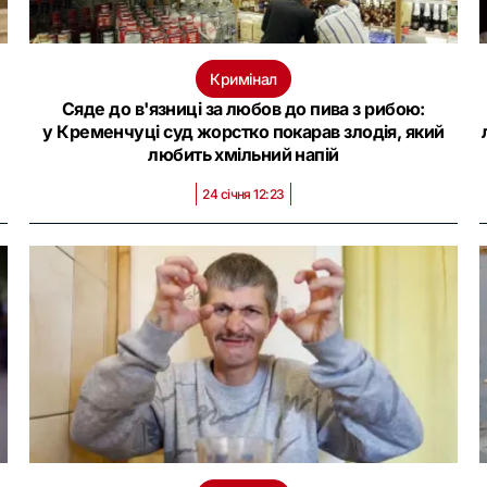
Кримінал
Сяде до в'язниці за любов до пива з рибою:
у Кременчуці суд жорстко покарав злодія, який
любить хмільний напій
24 січня 12:23