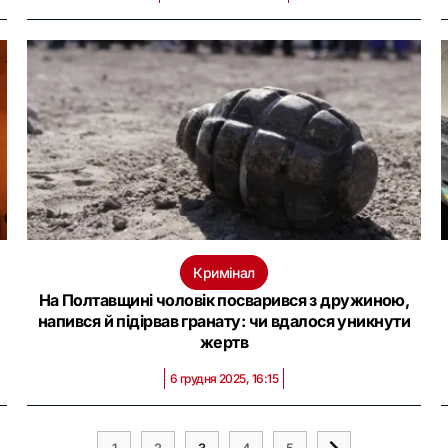
Кримінал
На Полтавщині чоловік посварився з дружиною,
напився й підірвав гранату: чи вдалося уникнути
жертв
6 грудня 2025, 16:15
1
2
3
4
5