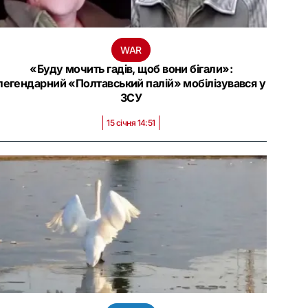
WAR
«‎Буду мочить гадів, щоб вони бігали»:
легендарний «‎Полтавський палій» мобілізувався у
ЗСУ
15 січня 14:51