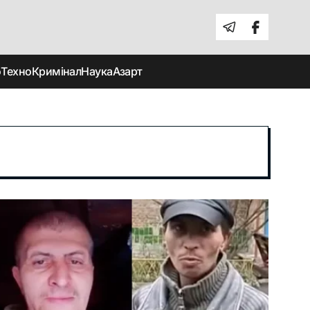
о
Техно
Кримінал
Наука
Азарт