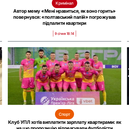
Кримінал
Автор мему «Мені нравиться, як воно горить»
повернувся: «полтавський палій» погрожував
підпалити квартири
9 січня 18:14
Спорт
Клуб УПЛ хотів виплатити зарплату квартирами: як
на цю пропозицію відреагували футболісти