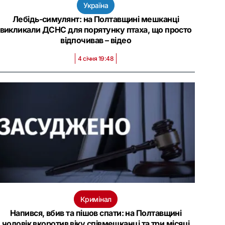
Україна
Лебідь-симулянт: на Полтавщині мешканці
викликали ДСНС для порятунку птаха, що просто
відпочивав – відео
4 січня 19:48
Кримінал
Напився, вбив та пішов спати: на Полтавщині
чоловік вкоротив віку співмешканці та три місяці