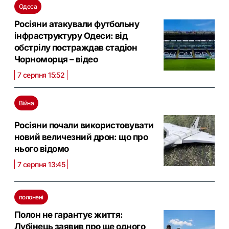
Одеса
Росіяни атакували футбольну
інфраструктуру Одеси: від
обстрілу постраждав стадіон
Чорноморця – відео
7 серпня 15:52
Війна
Росіяни почали використовувати
новий величезний дрон: що про
нього відомо
7 серпня 13:45
полонені
Полон не гарантує життя:
Лубінець заявив про ще одного