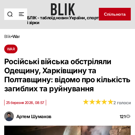
Спільнота
БЛІК - таблоїд новин України, спорт
і зірки
blik
war
WAR
Російські війська обстріляли
Одещину, Харківщину та
Полтавщину: відомо про кількість
загиблих та руйнування
★
★
★
★
★
★
★
★
★
★
2 голоси
25 березня 2026, 08:57
Артем Шумаков
121