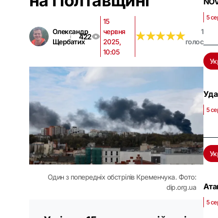
на Полтавщині
NOV
5 се
15
Олександр
червня
1
★
★
★
★
★
★
★
★
★
★
422
Щербатих
2025,
голос
10:05
Ук
Уда
5 се
Ук
Один з попередніх обстрілів Кременчука. Фото:
Ата
dip.org.ua
5 се