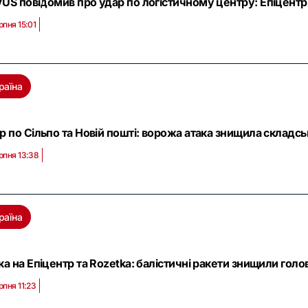
US повідомив про удар по логістичному центру: Eпіцентр
рпня 15:01
раїна
р по Сільпо та Новій пошті: ворожа атака знищила складсь
рпня 13:38
раїна
ка на Епіцентр та Rozetka: балістичні ракети знищили голо
рпня 11:23