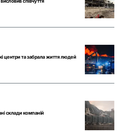
 висловив співчуття
кі центри та забрала життя людей
вні склади компаній