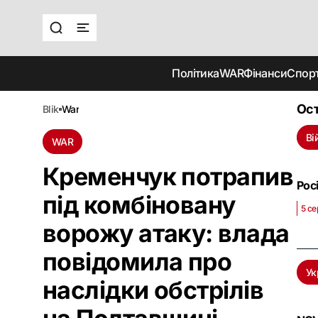
Політика
WAR
Фінанси
Спор
Ост
blik
war
Ві
WAR
Кременчук потрапив
Рос
під комбіновану
5 се
ворожу атаку: влада
повідомила про
Ук
наслідки обстрілів