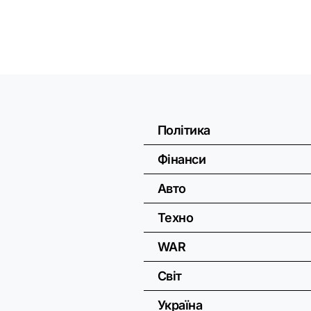
Політика
Фінанси
Авто
Техно
WAR
Світ
Україна