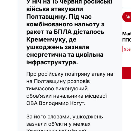
У ніч на 15 червня російські
війська атакували
Полтавщину. Під час
Ук
комбінованого нальоту з
ракет та БПЛА дісталось
Май
Кременчуку, де
ППО
ушкоджень зазнала
5 се
енергетична та цивільна
інфраструктура.
Про російську повітряну атаку на
на Полтавщину розповів
тимчасово виконуючий
обов’язки начальника місцевої
ОВА Володимир Когут.
За його словами, ушкоджень
зазнали об’єкти у межах