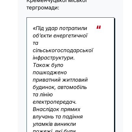
Кременчуцької міської
тергромади:
«Під удар потрапили
обʼєкти енергетичної
та
сільськогосподарської
інфраструктури.
Також було
пошкоджено
приватний житловий
будинок, автомобіль
та лінію
електропередач.
Внаслідок прямих
влучань та падіння
уламків виникли
пожежі, які були