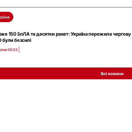
раїна
же 150 БпЛА та десятки ракет: Україна пережила чергову 
 були безсилі
рпня 09:33
Всі новини