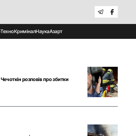
о
Техно
Кримінал
Наука
Азарт
Чечоткін розповів про збитки