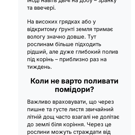
іноді навіть двічі на добу – зранку
та ввечері.
На високих грядках або у
відкритому ґрунті земля тримає
вологу значно довше. Тут
рослинам більше підходить
рідший, але дуже глибокий полив
під корінь – приблизно раз на
тиждень.
Коли не варто поливати
помідори?
Важливо враховувати, що через
пишне та густе листя звичайний
літній дощ часто взагалі не долітає
до землі біля коріння. Через це
рослини можуть страждати від