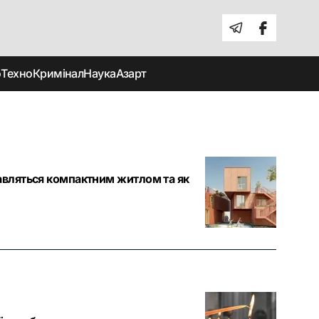
о
Техно
Кримінал
Наука
Азарт
авляться компактним житлом та як