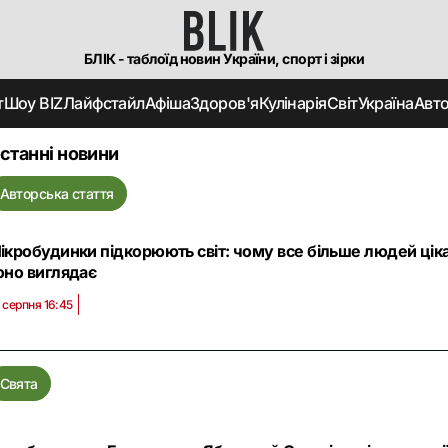
БЛІК - таблоїд новин України, спорт і зірки
т
Шоу BIZ
Лайфстайл
Афіша
Здоров'я
Кулінарія
Світ
Україна
Авт
станні новини
Авторська стаття
ікробудинки підкорюють світ: чому все більше людей цік
оно виглядає
 серпня 16:45
Свята