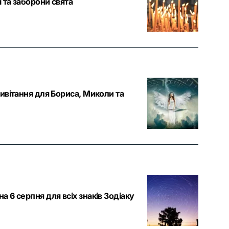
 та заборони свята
ривітання для Бориса, Миколи та
 6 серпня для всіх знаків Зодіаку