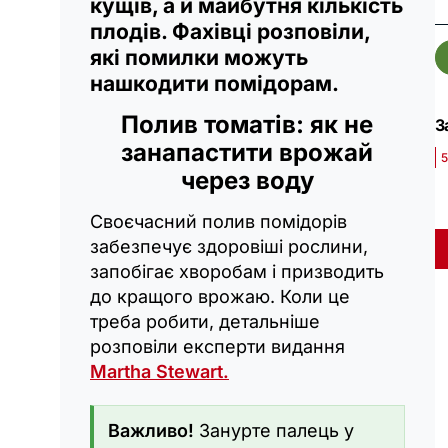
кущів, а й майбутня кількість
плодів. Фахівці розповіли,
які помилки можуть
нашкодити помідорам.
Полив томатів: як не
З
занапастити врожай
5
через воду
Своєчасний полив помідорів
забезпечує здоровіші рослини,
запобігає хворобам і призводить
до кращого врожаю. Коли це
треба робити, детальніше
розповіли експерти видання
Martha Stewart.
Важливо!
Занурте палець у