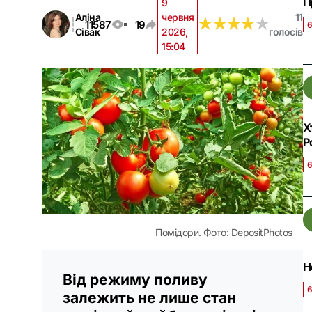
П
9
Аліна
червня
11
★
★
★
★
★
★
★
★
★
★
11587
19
6
Сівак
2026,
голосів
15:04
Х
Р
6
Помідори. Фото: DepositPhotos
Н
Від режиму поливу
6
залежить не лише стан