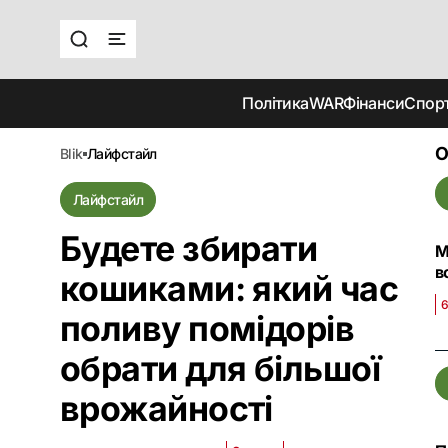
Політика
WAR
Фінанси
Спор
О
blik
лайфстайл
Лайфстайл
Будете збирати
М
в
кошиками: який час
6
поливу помідорів
обрати для більшої
врожайності