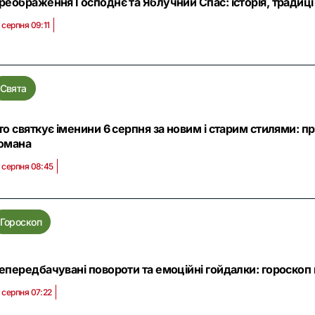
реображення Господнє та Яблучний Спас: історія, традиції
 серпня 09:11
Свята
то святкує іменини 6 серпня за новим і старим стилями: п
омана
 серпня 08:45
Гороскоп
епередбачувані повороти та емоційні гойдалки: гороскоп на
 серпня 07:22