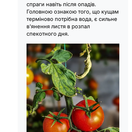
спраги навіть після опадів.
Головною ознакою того, що кущам
терміново потрібна вода, є сильне
в'янення листя в розпал
спекотного дня.