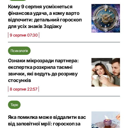
Кому 9 серпня усміхнеться
фінансова удача, а кому варто
відпочити: детальний гороскоп
для усіх знаків Зодіаку
9 серпня 07:30
Психологія
Ознаки мікрозради партнера:
експертка розкрила таємні
звички, які ведуть до розриву
стосунків
8 серпня 22:57
Таро
Яка помилка може віддалити вас
від заповітної мрії: гороскоп за