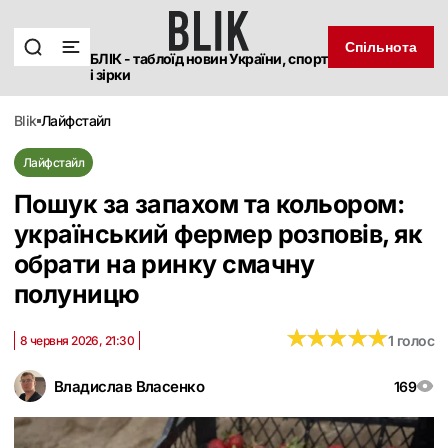
Спільнота
БЛІК - таблоїд новин України, спорт
і зірки
blik
лайфстайл
Лайфстайл
Пошук за запахом та кольором:
український фермер розповів, як
обрати на ринку смачну
полуницю
★
★
★
★
★
★
★
★
★
★
1 голос
8 червня 2026, 21:30
Владислав Власенко
169