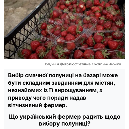
Полуниця. Фото ілюстративне: Суспільне Чернігів
Вибір смачної полуниці на базарі може
бути складним завданням для містян,
незнайомих із її вирощуванням, з
приводу чого поради надав
вітчизняний фермер.
Що український фермер радить щодо
вибору полуниці?