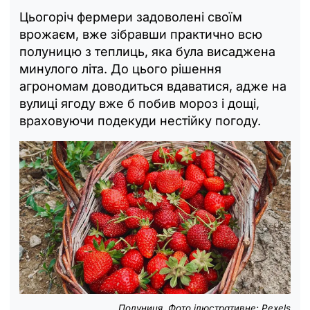
Цьогоріч фермери задоволені своїм
врожаєм, вже зібравши практично всю
полуницю з теплиць, яка була висаджена
минулого літа. До цього рішення
агрономам доводиться вдаватися, адже на
вулиці ягоду вже б побив мороз і дощі,
враховуючи подекуди нестійку погоду.
Полуниця. Фото ілюстративне: Pexels