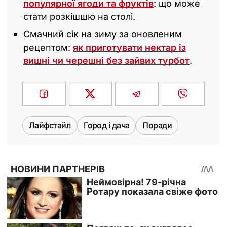
популярної ягоди та фруктів
: що може
стати розкішшю на столі.
Смачний сік на зиму за оновленим
рецептом:
як приготувати нектар із
вишні чи черешні без зайвих турбот
.
Лайфстайл
Город і дача
Поради