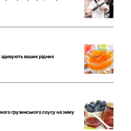
кі здивують ваших рідних
ного грузинського соусу на зиму