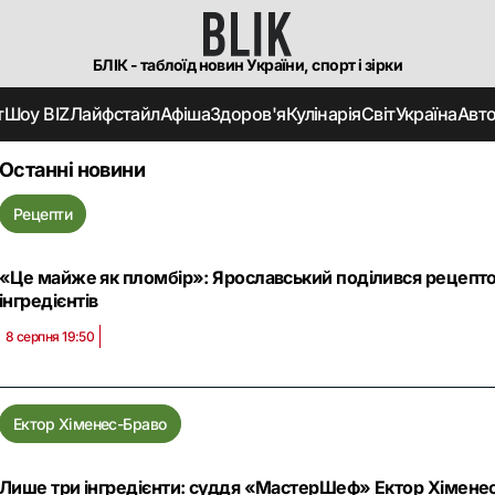
БЛІК - таблоїд новин України, спорт і зірки
т
Шоу BIZ
Лайфстайл
Афіша
Здоров'я
Кулінарія
Світ
Україна
Авт
Останні новини
Рецепти
«Це майже як пломбір»: Ярославський поділився рецепто
інгредієнтів
8 серпня 19:50
Ектор Хіменес-Браво
Лише три інгредієнти: суддя «МастерШеф» Ектор Хіменес