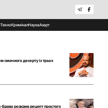
о
Техно
Кримінал
Наука
Азарт
м смачного десерту із трьох
-Браво розкрив рецепт простого