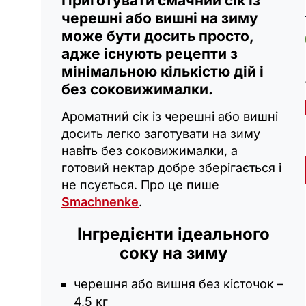
Приготувати смачний сік із
черешні або вишні на зиму
може бути досить просто,
адже існують рецепти з
мінімальною кількістю дій і
без соковижималки.
Ароматний сік із черешні або вишні
досить легко заготувати на зиму
навіть без соковижималки, а
готовий нектар добре зберігається і
не псується. Про це пише
Smachnenke
.
Інгредієнти ідеального
соку на зиму
черешня або вишня без кісточок –
4,5 кг