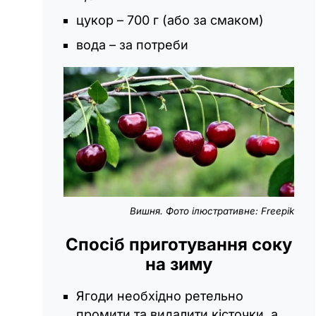
цукор – 700 г (або за смаком)
вода – за потреби
Вишня. Фото ілюстративне: Freepik
Спосіб приготування соку
на зиму
Ягоди необхідно ретельно
промити та видалити кісточки, а