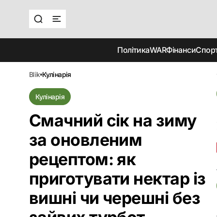
Політика
WAR
Фінанси
Спор
blik
кулінарія
Кулінарія
Смачний сік на зиму
за оновленим
рецептом: як
приготувати нектар із
вишні чи черешні без