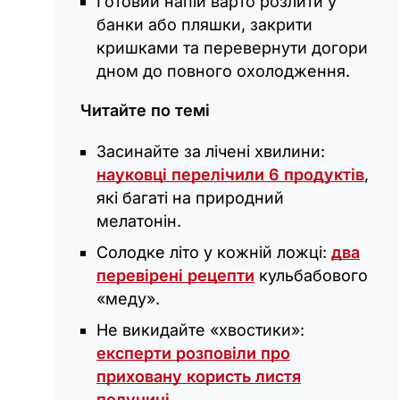
Готовий напій варто розлити у
банки або пляшки, закрити
кришками та перевернути догори
дном до повного охолодження.
Читайте по темі
Засинайте за лічені хвилини:
науковці перелічили 6 продуктів
,
які багаті на природний
мелатонін.
Солодке літо у кожній ложці:
два
перевірені рецепти
кульбабового
«меду».
Не викидайте «хвостики»:
експерти розповіли про
приховану користь листя
полуниці
.