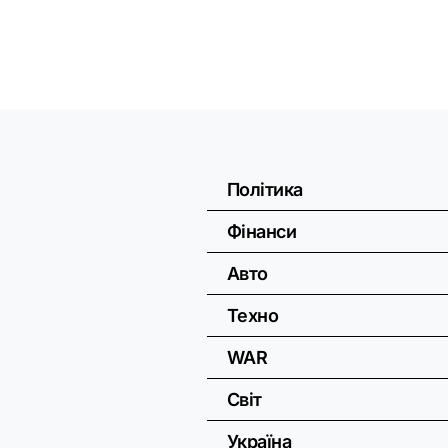
Політика
Фінанси
Авто
Техно
WAR
Світ
Україна