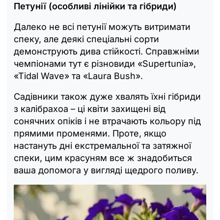
Петунії (особливі лінійки та гібриди)
Далеко не всі петунії можуть витримати
спеку, але деякі спеціальні сорти
демонструють дива стійкості. Справжніми
чемпіонами тут є різновиди «Supertunia»,
«Tidal Wave» та «Laura Bush».
Садівники також дуже хвалять їхні гібриди
з калібрахоа – ці квіти захищені від
сонячних опіків і не втрачають кольору під
прямими променями. Проте, якщо
настануть дні екстремальної та затяжної
спеки, цим красуням все ж знадобиться
ваша допомога у вигляді щедрого поливу.