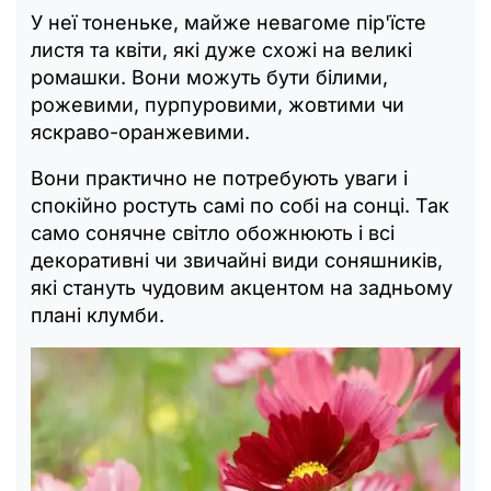
У неї тоненьке, майже невагоме пір'їсте
листя та квіти, які дуже схожі на великі
ромашки. Вони можуть бути білими,
рожевими, пурпуровими, жовтими чи
яскраво-оранжевими.
Вони практично не потребують уваги і
спокійно ростуть самі по собі на сонці. Так
само сонячне світло обожнюють і всі
декоративні чи звичайні види соняшників,
які стануть чудовим акцентом на задньому
плані клумби.