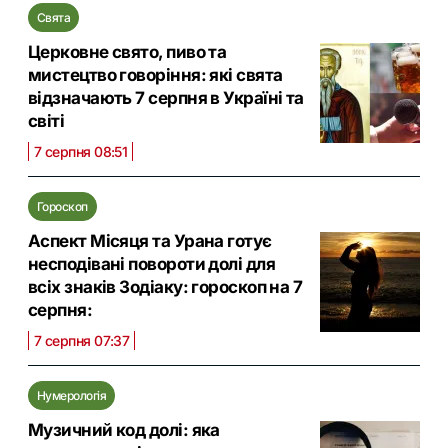
Свята
Церковне свято, пиво та
мистецтво говоріння: які свята
відзначають 7 серпня в Україні та
світі
7 серпня 08:51
Гороскоп
Аспект Місяця та Урана готує
несподівані повороти долі для
всіх знаків Зодіаку: гороскоп на 7
серпня:
7 серпня 07:37
Нумерологія
Музичний код долі: яка