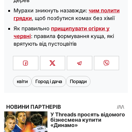
дерев
Мурахи зникнуть назавжди:
чим полити
грядки
, щоб позбутися комах без хімії
Як правильно
прищипувати огірки у
червні
: правила формування куща, які
врятують від пустоцвітів
квіти
Город і дача
Поради