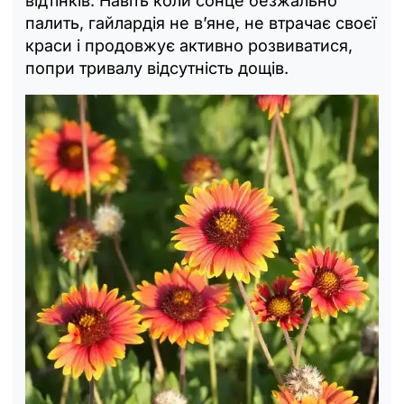
відтінків. Навіть коли сонце безжально
палить, гайлардія не в’яне, не втрачає своєї
краси і продовжує активно розвиватися,
попри тривалу відсутність дощів.