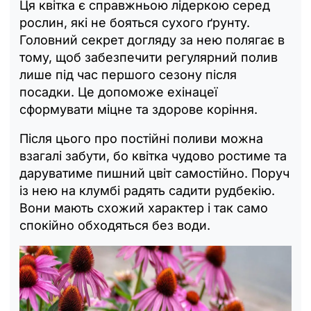
Ця квітка є справжньою лідеркою серед
рослин, які не бояться сухого ґрунту.
Головний секрет догляду за нею полягає в
тому, щоб забезпечити регулярний полив
лише під час першого сезону після
посадки. Це допоможе ехінацеї
сформувати міцне та здорове коріння.
Після цього про постійні поливи можна
взагалі забути, бо квітка чудово ростиме та
даруватиме пишний цвіт самостійно. Поруч
із нею на клумбі радять садити рудбекію.
Вони мають схожий характер і так само
спокійно обходяться без води.