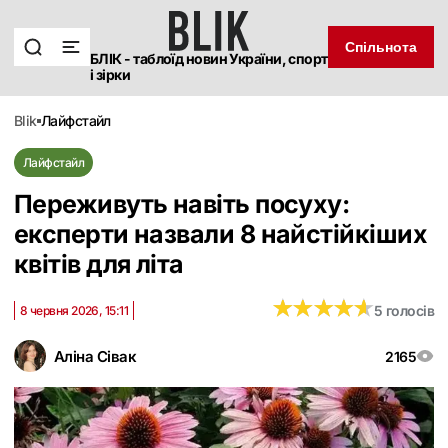
Спільнота
БЛІК - таблоїд новин України, спорт
і зірки
blik
лайфстайл
Лайфстайл
Переживуть навіть посуху:
експерти назвали 8 найстійкіших
квітів для літа
★
★
★
★
★
★
★
★
★
★
5 голосів
8 червня 2026, 15:11
Аліна Сівак
2165