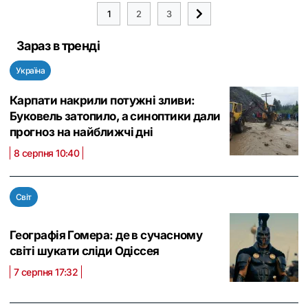
1
2
3
Зараз в тренді
Україна
Карпати накрили потужні зливи:
Буковель затопило, а синоптики дали
прогноз на найближчі дні
8 серпня 10:40
Світ
Географія Гомера: де в сучасному
світі шукати сліди Одіссея
7 серпня 17:32