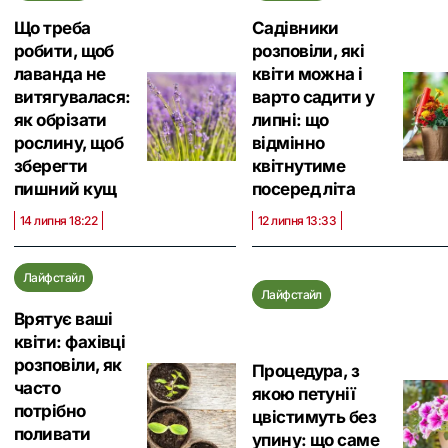
Що треба
Садівники
робити, щоб
розповіли, які
лаванда не
квіти можна і
витягувалася:
варто садити у
як обрізати
липні: що
рослину, щоб
відмінно
зберегти
квітнутиме
пишний кущ
посеред літа
14 липня 18:22
12 липня 13:33
Лайфстайл
Лайфстайл
Врятує ваші
квіти: фахівці
розповіли, як
Процедура, з
часто
якою петунії
потрібно
цвістимуть без
поливати
упину: що саме