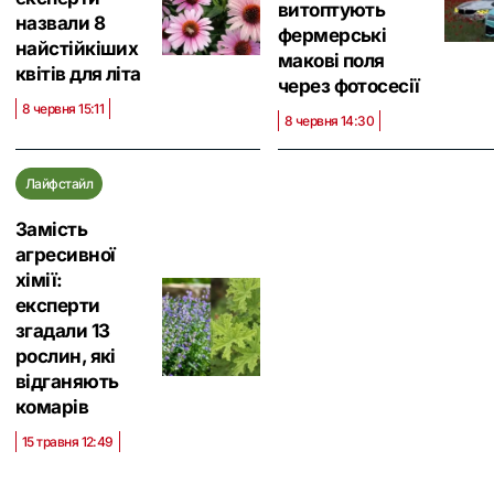
витоптують
назвали 8
фермерські
найстійкіших
макові поля
квітів для літа
через фотосесії
8 червня 15:11
8 червня 14:30
Лайфстайл
Замість
агресивної
хімії:
експерти
згадали 13
рослин, які
відганяють
комарів
15 травня 12:49