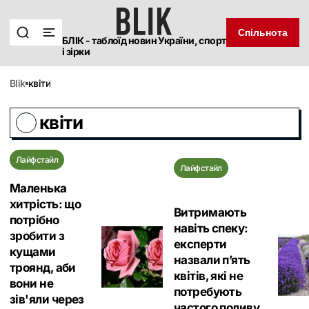
Спільнота
БЛІК - таблоїд новин України, спорт
і зірки
blik
квіти
квіти
Лайфстайл
Лайфстайл
Маленька
хитрість: що
Витримають
потрібно
навіть спеку:
зробити з
експерти
кущами
назвали п’ять
троянд, аби
квітів, які не
вони не
потребують
зів'яли через
частого поливу