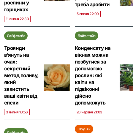
рослини у
треба зробити
горщиках
5 липня 22:00
11 липня 22:33
Лайфстайл
Лайфстайл
Троянди
Конденсату на
в’януть на
вікнах можна
очах:
позбутися за
секретний
допомогою
метод поливу,
рослин: які
який
квіти на
захистить
підвіконні
ваші квіти від
дійсно
спеки
допоможуть
3 липня 10:56
26 червня 21:03
Шоу BIZ
Лайфстайл