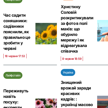
Христину
Соловій
Час садити
розкритикували
соняшники:
за фото в полі
садівники
маків: що
пояснили, як
обурило
правильно це
мережу і як
зробити у
відреагувала
червні
співачка
18 червня 17:53
8 червня 18:59
Україна
Лайфстайл
Знищений
врожай заради
Переживуть
красивих
навіть
кадрів: :
посуху:
українці масово
експерти