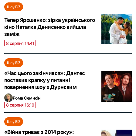
Шоу BIZ
Тепер Ярошенко: зірка українського
кіно Наталка Денисенко вийшла
заміж
8 серпня 14:41
Шоу BIZ
«Час цього закінчився»: Дантес
поставив крапку у питанні
повернення шоу з Дурнєвим
Рома Семикін
8 серпня 16:10
Шоу BIZ
«Війна триває з 2014 року»: