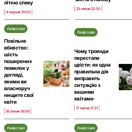
літню спеку
23 липня 22:30
4 серпня 20:03
Лайфстайл
Лайфстайл
Повільне
вбивство:
Чому троянди
шість
перестали
поширених
цвісти: як одна
помилок у
правильна дія
догляді,
виправить
якими ви
ситуацію з
власноруч
вашими
нищите свої
квітами
квіти
17 липня 17:21
18 липня 18:09
Лайфстайл
Лайфстайл