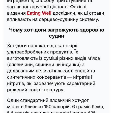
інгредієнтів, способу приготування та
загальної харчової цінності. Фахівці
видання
Eating Well
дослідили, як ці страви
впливають на серцево-судинну систему.
Чому хот-доги загрожують здоров'ю
судин
Хот-доги належать до категорії
ультраоброблених продуктів. Їх
виготовляють із суміші різних видів м'яса
(яловичини, свинини чи індички) з
додаванням великої кількості спецій та
синтетичних консервантів — нітратів і
нітритів, які забезпечують характерний
рожевий колір і текстуру.
Один стандартний яловичий хот-дог
містить близько 150 калорій, 6 грамів білка,
5,5 грамів насичених жирів і понад 425