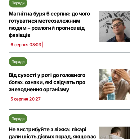
Поради
Магнітна буря 6 серпня: до чого
готуватися метеозалежним
людям – розлогий прогноз від
фахівців
6 серпня 08:03
Поради
Від сухості у роті до головного
болю: ознаки, які свідчать про
зневоднення організму
5 серпня 20:27
Поради
Не вистрибуйте з ліжка: лікарі
дали шість дієвих порад, якщо вас