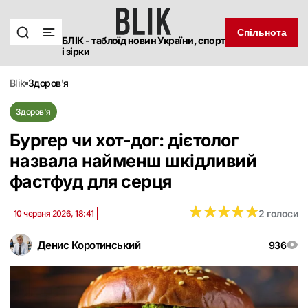
Спільнота
БЛІК - таблоїд новин України, спорт
і зірки
blik
здоров'я
Здоров'я
Бургер чи хот-дог: дієтолог
назвала найменш шкідливий
фастфуд для серця
★
★
★
★
★
★
★
★
★
★
2 голоси
10 червня 2026, 18:41
Денис Коротинський
936