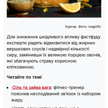
Бургер. Фото: magnific
Для зниження шкідливого впливу фастфуду
експерти радять відмовитися від жирних
вершкових соусів і надмірної кількості
сиру, замінивши їх великою порцією овочів,
які збагачують страву корисною
клітковиною.
Читайте по темі
Сіль та зайва вага
: фітнес-тренер
пояснив несподіваний зв’язок із набором
жиру.