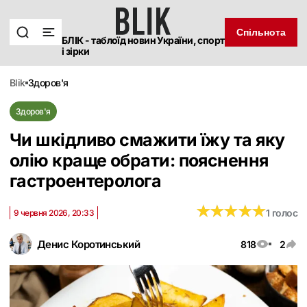
Спільнота
БЛІК - таблоїд новин України, спорт
і зірки
blik
здоров'я
Здоров'я
Чи шкідливо смажити їжу та яку
олію краще обрати: пояснення
гастроентеролога
★
★
★
★
★
★
★
★
★
★
1 голос
9 червня 2026, 20:33
Денис Коротинський
818
2