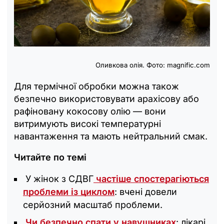
Оливкова олія. Фото: magnific.com
Для термічної обробки можна також
безпечно використовувати арахісову або
рафіновану кокосову олію — вони
витримують високі температурні
навантаження та мають нейтральний смак.
Читайте по темі
У жінок з СДВГ
частіше спостерагіються
проблеми із циклом
: вчені довели
серйозний масштаб проблеми.
Чи безпечно спати у навушниках
: лікарі