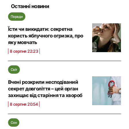
Останні новини
Поради
Їсти чи викидати: секретна
користь яблучного огризка, про
яку мовчать
8 серпня 22:23
Світ
Вчені розкрили несподіваний
секрет довголіття – цей орган
захищає від старіння та хвороб
8 серпня 20:54
Сон