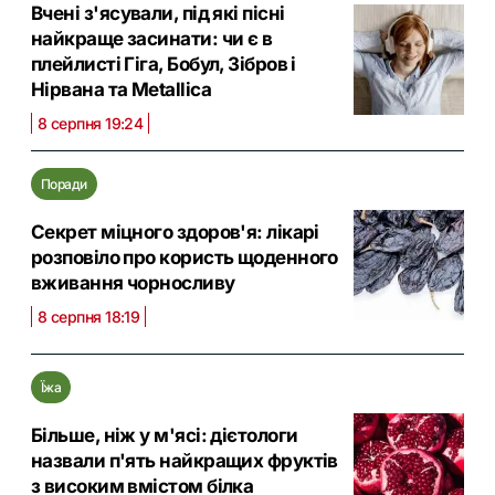
Вчені з'ясували, під які пісні
найкраще засинати: чи є в
плейлисті Гіга, Бобул, Зібров і
Нірвана та Metallica
8 серпня 19:24
Поради
Секрет міцного здоров'я: лікарі
розповіло про користь щоденного
вживання чорносливу
8 серпня 18:19
Їжа
Більше, ніж у м'ясі: дієтологи
назвали п'ять найкращих фруктів
з високим вмістом білка