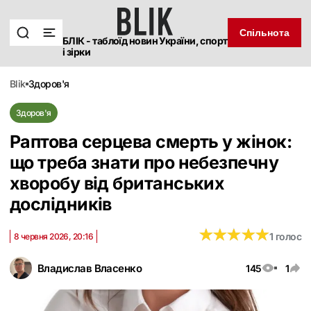
Спільнота
БЛІК - таблоїд новин України, спорт
і зірки
blik
здоров'я
Здоров'я
Раптова серцева смерть у жінок:
що треба знати про небезпечну
хворобу від британських
дослідників
★
★
★
★
★
★
★
★
★
★
1 голос
8 червня 2026, 20:16
Владислав Власенко
145
1