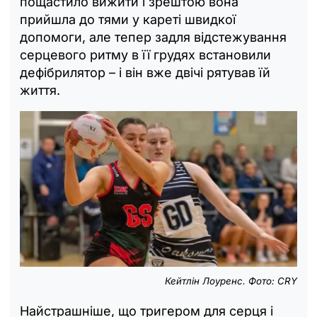
пощастило вижити і зрештою вона
прийшла до тями у кареті швидкої
допомоги, але тепер задля відстежування
серцевого ритму в її грудях встановили
дефібрилятор – і він вже двічі рятував їй
життя.
Кейтлін Лоуренс. Фото: CRY
Найстрашніше, що тригером для серця і