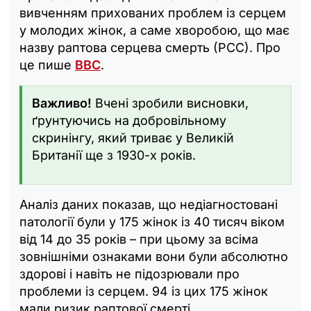
вивченням прихованих проблем із серцем
у молодих жінок, а саме хворобою, що має
назву раптова серцева смерть (РСС). Про
це пише
BBC
.
Важливо!
Вчені зробили висновки,
ґрунтуючись на добровільному
скринінгу, який триває у Великій
Британії ще з 1930-х років.
Аналіз даних показав, що недіагностовані
патології були у 175 жінок із 40 тисяч віком
від 14 до 35 років – при цьому за всіма
зовнішніми ознаками вони були абсолютно
здорові і навіть не підозрювали про
проблеми із серцем. 94 із цих 175 жінок
мали ризик раптової смерті.