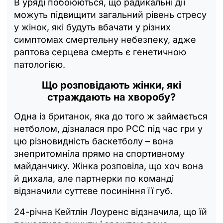
В уряді побоюються, що радикальні дії
можуть підвищити загальний рівень стресу
у жінок, які будуть вбачати у різних
симптомах смертельну небезпеку, адже
раптова серцева смерть є генетичною
патологією.
Що розповідають жінки, які
страждають на хворобу?
Одна із британок, яка до того ж займається
нетболом, дізналася про РСС під час гри у
цю різновидність баскетболу – вона
знепритомніла прямо на спортивному
майданчику. Жінка розповіла, що хоч вона
й дихала, але партнерки по команді
відзначили суттєве посиніння її губ.
24-річна Кейтлін Лоуренс відзначила, що їй