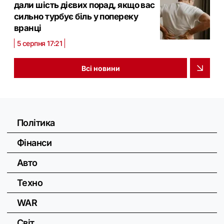
дали шість дієвих порад, якщо вас
сильно турбує біль у попереку
вранці
5 серпня 17:21
Всі новини
Політика
Фінанси
Авто
Техно
WAR
Світ