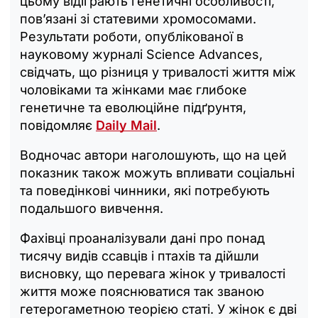
цьому відіграють генетичні особливості,
пов’язані зі статевими хромосомами.
Результати роботи, опублікованої в
науковому журналі Science Advances,
свідчать, що різниця у тривалості життя між
чоловіками та жінками має глибоке
генетичне та еволюційне підґрунтя,
повідомляє
Daily Mail
.
Водночас автори наголошують, що на цей
показник також можуть впливати соціальні
та поведінкові чинники, які потребують
подальшого вивчення.
Фахівці проаналізували дані про понад
тисячу видів ссавців і птахів та дійшли
висновку, що перевага жінок у тривалості
життя може пояснюватися так званою
гетерогаметною теорією статі. У жінок є дві