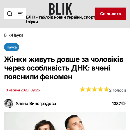
Спільнота
БЛІК - таблоїд новин України, спорт
і зірки
blik
наука
Наука
Жінки живуть довше за чоловіків
через особливість ДНК: вчені
пояснили феномен
★
★
★
★
★
★
★
★
★
★
2 голоси
3 червня 2026, 09:25
Уляна Виноградова
1387