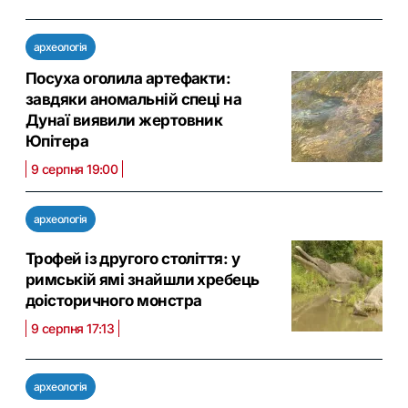
археологія
Посуха оголила артефакти:
завдяки аномальній спеці на
Дунаї виявили жертовник
Юпітера
9 серпня 19:00
археологія
Трофей із другого століття: у
римській ямі знайшли хребець
доісторичного монстра
9 серпня 17:13
археологія