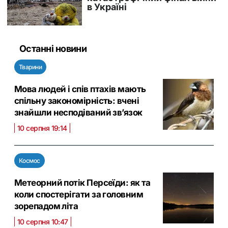
Останні новини
Тварини
Мова людей і спів птахів мають
спільну закономірність: вчені
знайшли несподіваний зв’язок
10 серпня 19:14
Космос
Метеорний потік Персеїди: як та
коли спостерігати за головним
зорепадом літа
10 серпня 10:47